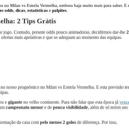
os no Milan vs Estrela Vermelha, embora haja muito mais para saber. E 
es odds
,
dicas
,
estatísticas
e
palpites
.
elha: 2 Tips Grátis
e jogo. Contudo, perante odds pouco animadoras, decidirmos dar-lhe
2
 ofertas mais apelativas e que se adequam ao momento das equipas.
no nosso prognóstico no Milan vs Estrela Vermelha. E esta previsão t
ipas.
peu e
gigante
no velho continente. Para não falar que esta época já
venc
 num
campeonato menor
e de
pouca visibilidade
, além de só terem um 
formação da casa com
pelo menos 2 golos
de diferença. Por isso,