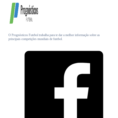
O Prognósticos Futebol trabalha para te dar a melhor informação sobre as
principais competições mundiais de futebol.