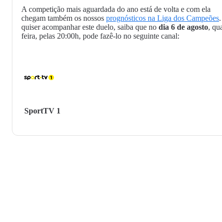
A competição mais aguardada do ano está de volta e com ela
chegam também os nossos
prognósticos na Liga dos Campeões
.
quiser acompanhar este duelo, saiba que no
dia 6 de agosto
, qu
feira, pelas 20:00h, pode fazê-lo no seguinte canal:
SportTV 1