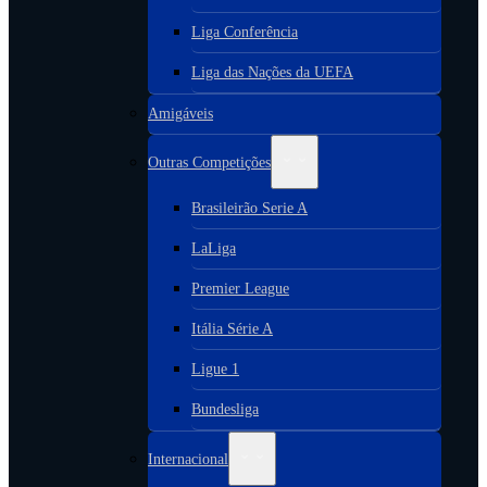
Liga Conferência
Liga das Nações da UEFA
Amigáveis
Outras Competições
Brasileirão Serie A
LaLiga
Premier League
Itália Série A
Ligue 1
Bundesliga
Internacional