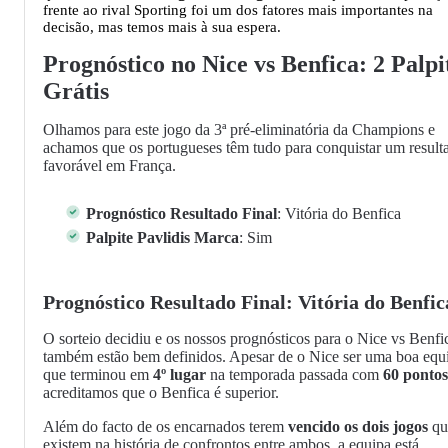
frente ao rival Sporting foi um dos fatores mais importantes na
decisão, mas temos mais à sua espera.
Prognóstico no Nice vs Benfica: 2 Palpi
Grátis
Olhamos para este jogo da 3ª pré-eliminatória da Champions e
achamos que os portugueses têm tudo para conquistar um result
favorável em França.
Prognóstico Resultado Final
: Vitória do Benfica
Palpite Pavlidis Marca
: Sim
Prognóstico Resultado Final: Vitória do Benfic
O sorteio decidiu e os nossos prognósticos para o Nice vs Benfi
também estão bem definidos. Apesar de o Nice ser uma boa equ
que terminou em
4º lugar
na temporada passada com
60 pontos
acreditamos que o Benfica é superior.
Além do facto de os encarnados terem
vencido os dois jogos
qu
existem na história de confrontos entre ambos, a equipa está