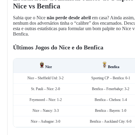
Nice vs Benfica
Sabia que o Nice
não perde desde abril
em casa? Ainda assim,
nenhum dos adversários tinha o “calibre” dos encarnados. Desc
esta e outras estatísticas para formular um bom palpite no Nice v
Benfica.
Últimos Jogos do Nice e do Benfica
Nice
Benfica
Nice – Sheffield Utd: 3-2
Sporting CP – Benfica: 0-1
St. Pauli – Nice: 2-0
Benfica – Fenerbahçe: 3-2
Feyenoord – Nice: 1-2
Benfica – Chelsea: 1-4
Nice – Nancy: 3-3
Benfica – Bayern: 1-0
Nice – Aubagne: 3-0
Benfica – Auckland City: 6-0