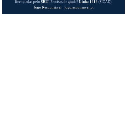
licenciadas pelo
SRIJ
. Precisas de ajuda?
Linha 1414
(SICAD).
Jogo Responsável
·
jogoresponsavel.pt