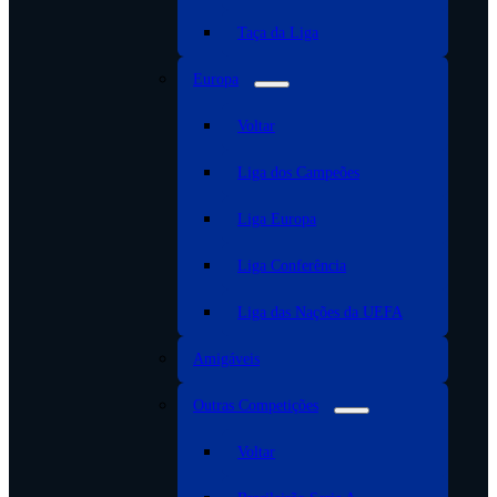
Taça da Liga
Europa
Voltar
Liga dos Campeões
Liga Europa
Liga Conferência
Liga das Nações da UEFA
Amigáveis
Outras Competições
Voltar