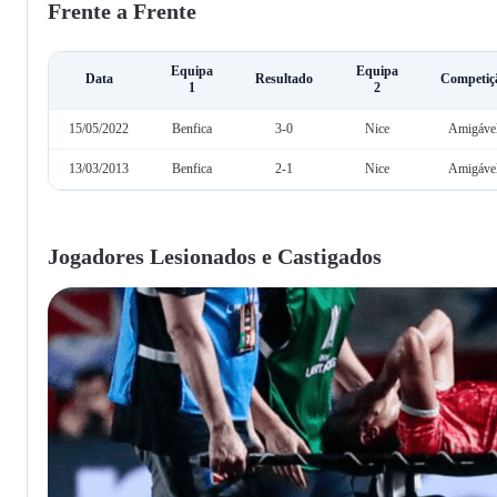
Frente a Frente
Equipa
Equipa
Data
Resultado
Competiç
1
2
15/05/2022
Benfica
3-0
Nice
Amigáve
13/03/2013
Benfica
2-1
Nice
Amigáve
Jogadores Lesionados e Castigados