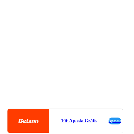
10€ Aposta Grátis
Apostar