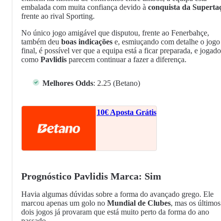
embalada com muita confiança devido à
conquista da Superta
frente ao rival Sporting.
No único jogo amigável que disputou, frente ao Fenerbahçe,
também deu
boas indicações
e, esmiuçando com detalhe o jogo
final, é possível ver que a equipa está a ficar preparada, e jogado
como
Pavlidis
parecem continuar a fazer a diferença.
Melhores Odds
: 2.25 (Betano)
10€ Aposta Grátis
Prognóstico Pavlidis Marca: Sim
Havia algumas dúvidas sobre a forma do avançado grego. Ele
marcou apenas um golo no
Mundial de Clubes
, mas os últimos
dois jogos já provaram que está muito perto da forma do ano
passado.