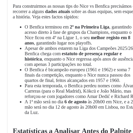
Para construirmos as nossas tips do Nice vs Benfica precisámos
recorrer a alguns
dados atuais
sobre as duas equipas, sem esqu
a história. Veja estes factos rápidos:
O Benfica terminou em
2º na Primeira Liga
, garantindo
acesso direto à fase de grupos da Champions, enquanto o
Nice ficou em 4º na Ligue 1, o seu
melhor registo em 8
anos
, garantindo lugar nos playoffs.
Apesar de ambos estarem na Liga dos Campeões 2025/26
Benfica chega com
estatuto de presença regular e
histórica
, enquanto o Nice regressa após anos de ausênci
com apenas 3 participações no total.
O Benfica é bicampeão europeu (1961 e 1962) e soma 7
finais da competição, enquanto o Nice nunca passou dos
quartos de final, feitos alcançados em 1957 e 1960.
Para esta temporada, o Benfica perdeu nomes como Álva
Carreras (para o Real Madrid), Kökcü e João Mário, mas
reforçou-se com jogadores como Amar Dedić e Richard R
A 1ª mão será no dia
6 de agosto
às 20h00 em Nice, e a 2
mão será no dia 12 de agosto às 20h00 em Lisboa, no Est
da Luz.
Estatísticas a Analisar Antes do Palpite