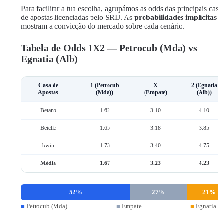
Para facilitar a tua escolha, agrupámos as odds das principais ca
de apostas licenciadas pelo SRIJ. As
probabilidades implícitas
mostram a convicção do mercado sobre cada cenário.
Tabela de Odds 1X2 — Petrocub (Mda) vs
Egnatia (Alb)
Casa de
1 (Petrocub
X
2 (Egnatia
Apostas
(Mda))
(Empate)
(Alb))
Betano
1.62
3.10
4.10
Betclic
1.65
3.18
3.85
bwin
1.73
3.40
4.75
Média
1.67
3.23
4.23
52%
27%
21%
■
Petrocub (Mda)
■
Empate
■
Egnatia 