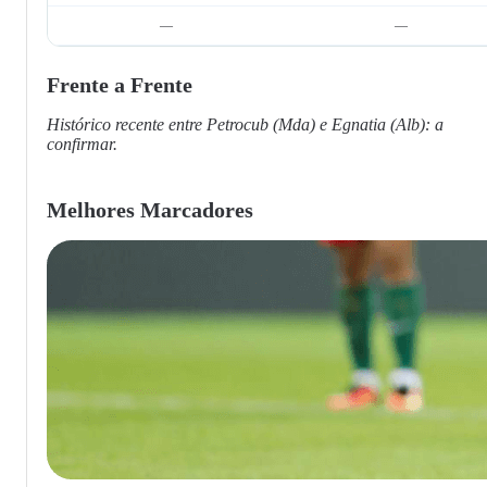
—
—
Frente a Frente
Histórico recente entre Petrocub (Mda) e Egnatia (Alb): a
confirmar.
Melhores Marcadores