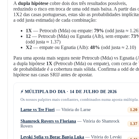
A
dupla hipótese
cobre dois dos três resultados possíveis,
reduzindo o risco em troca de uma odd mais baixa. A partir das 
1X2 das casas portuguesas, estas são as probabilidades implícita
a odd justa estimada) de cada combinação:
1X
— Petrocub (Mda) ou empate:
79%
(odd justa ≈ 1.26
12
— Petrocub (Mda) ou Egnatia (Alb), sem empate:
73
(odd justa ≈ 1.37)
X2
— empate ou Egnatia (Alb):
48%
(odd justa ≈ 2.10)
Para uma aposta mais segura neste Petrocub (Mda) vs Egnatia (
a dupla hipótese
1X
(Petrocub (Mda) ou empate), com cerca de
de probabilidade é a cobertura mais sólida. Confirma a odd de d
hipótese nas casas SRIJ antes de apostar.
⚡ MÚLTIPLA DO DIA · 14 DE JULHO DE 2026
Os nossos palpites mais confiantes, combinados numa aposta múltipla.
Larne vs Tre Fiori
— Vitória do Larne
1.20
Shamrock Rovers vs Floriana
— Vitória do Shamrock
1.37
Rovers
Levski Sofia vs Borac Banja Luka
— Vitória do Levski