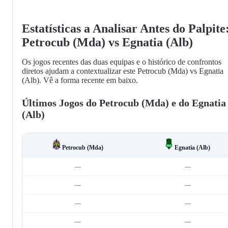
Estatísticas a Analisar Antes do Palpite
Petrocub (Mda) vs Egnatia (Alb)
Os jogos recentes das duas equipas e o histórico de confrontos
diretos ajudam a contextualizar este Petrocub (Mda) vs Egnatia
(Alb). Vê a forma recente em baixo.
Últimos Jogos do Petrocub (Mda) e do Egnatia
(Alb)
Petrocub (Mda)
Egnatia (Alb)
—
—
—
—
—
—
—
—