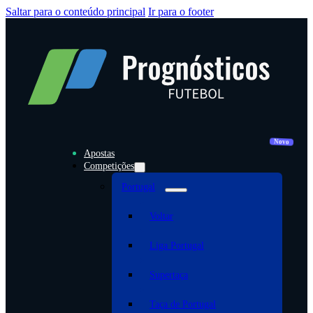
Saltar para o conteúdo principal
Ir para o footer
Apostas
Competições
Portugal
Voltar
Liga Portugal
Supertaça
Taça de Portugal