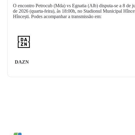
O encontro Petrocub (Mda) vs Egnatia (Alb) disputa-se a 8 de j
de 2026 (quarta-feira), às 18:00h, no Stadionul Municipal Hînceș
Hîncești. Podes acompanhar a transmissão em:
DAZN