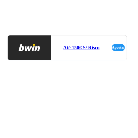
Até 150€ S/ Risco
Apostar