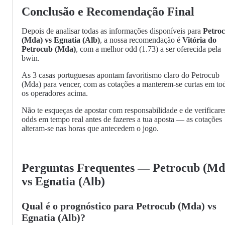
Conclusão e Recomendação Final
Depois de analisar todas as informações disponíveis para
Petro
(Mda) vs Egnatia (Alb)
, a nossa recomendação é
Vitória do
Petrocub (Mda)
, com a melhor odd (1.73) a ser oferecida pela
bwin.
As 3 casas portuguesas apontam favoritismo claro do Petrocub
(Mda) para vencer, com as cotações a manterem-se curtas em to
os operadores acima.
Não te esqueças de apostar com responsabilidade e de verificare
odds em tempo real antes de fazeres a tua aposta — as cotações
alteram-se nas horas que antecedem o jogo.
Perguntas Frequentes — Petrocub (Md
vs Egnatia (Alb)
Qual é o prognóstico para Petrocub (Mda) vs
Egnatia (Alb)?