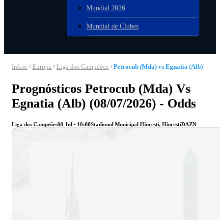
Mundial 2026
Mundial de Clubes
Início
Europa
Liga dos Campeões
Petrocub (Mda) vs Egnatia (Alb)
Prognósticos Petrocub (Mda) Vs
Egnatia (Alb) (08/07/2026) - Odds
Liga dos Campeões
08 Jul • 18:00
Stadionul Municipal Hîncești, Hîncești
DAZN