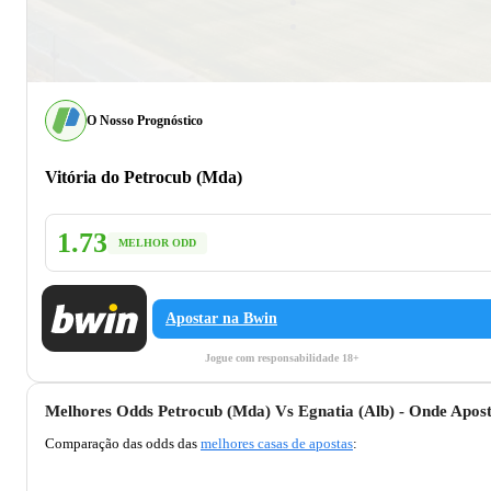
O Nosso Prognóstico
Vitória do Petrocub (Mda)
1.73
MELHOR ODD
Apostar na Bwin
Jogue com responsabilidade 18+
Melhores Odds Petrocub (Mda) Vs Egnatia (Alb) - Onde Apos
Comparação das odds das
melhores casas de apostas
: