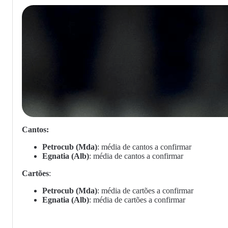
Cantos:
Petrocub (Mda)
: média de cantos a confirmar
Egnatia (Alb)
: média de cantos a confirmar
Cartões
:
Petrocub (Mda)
: média de cartões a confirmar
Egnatia (Alb)
: média de cartões a confirmar