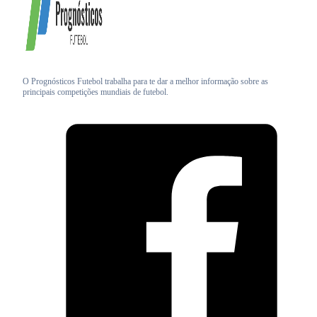
O Prognósticos Futebol trabalha para te dar a melhor informação sobre as
principais competições mundiais de futebol.