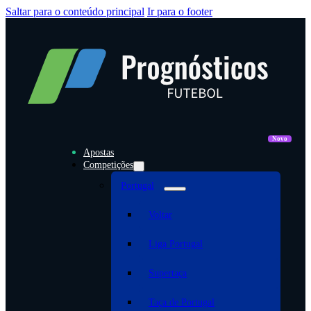
Saltar para o conteúdo principal
Ir para o footer
Apostas
Competições
Portugal
Voltar
Liga Portugal
Supertaça
Taça de Portugal