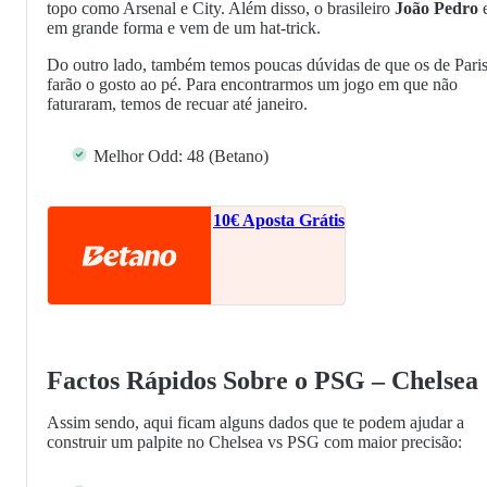
topo como Arsenal e City. Além disso, o brasileiro
João Pedro
e
em grande forma e vem de um hat-trick.
Do outro lado, também temos poucas dúvidas de que os de Pari
farão o gosto ao pé. Para encontrarmos um jogo em que não
faturaram, temos de recuar até janeiro.
Melhor Odd: 48 (Betano)
10€ Aposta Grátis
Factos Rápidos Sobre o PSG – Chelsea
Assim sendo, aqui ficam alguns dados que te podem ajudar a
construir um palpite no Chelsea vs PSG com maior precisão: