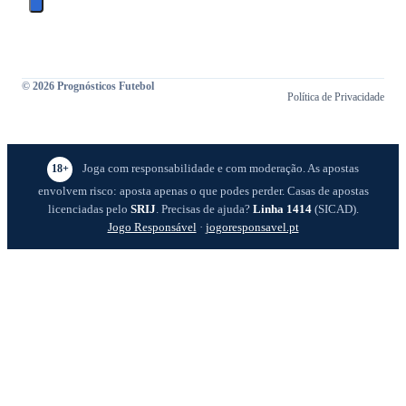
© 2026 Prognósticos Futebol
Política de Privacidade
Joga com responsabilidade e com moderação. As apostas
18+
envolvem risco: aposta apenas o que podes perder. Casas de apostas
licenciadas pelo
SRIJ
. Precisas de ajuda?
Linha 1414
(SICAD).
Jogo Responsável
·
jogoresponsavel.pt