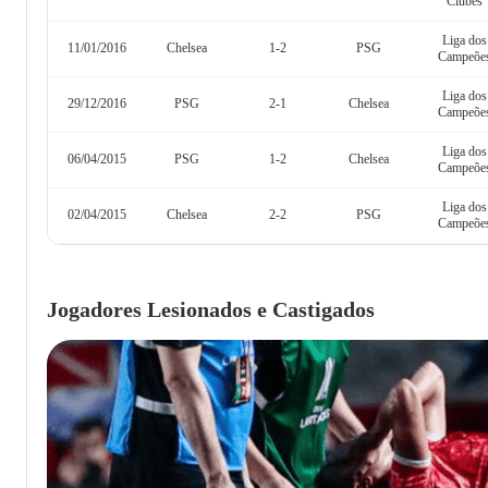
Clubes
Liga dos
11/01/2016
Chelsea
1-2
PSG
Campeõe
Liga dos
29/12/2016
PSG
2-1
Chelsea
Campeõe
Liga dos
06/04/2015
PSG
1-2
Chelsea
Campeõe
Liga dos
02/04/2015
Chelsea
2-2
PSG
Campeõe
Jogadores Lesionados e Castigados