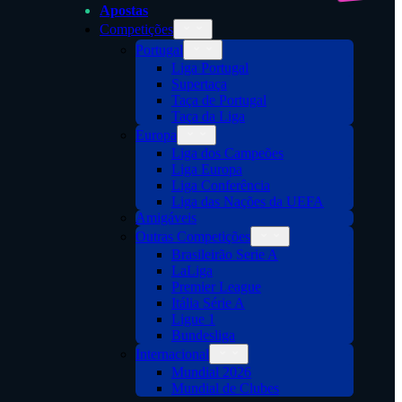
Apostas
Competições
Portugal
Liga Portugal
Supertaça
Taça de Portugal
Taça da Liga
Europa
Liga dos Campeões
Liga Europa
Liga Conferência
Liga das Nações da UEFA
Amigáveis
Outras Competições
Brasileirão Serie A
LaLiga
Premier League
Itália Série A
Ligue 1
Bundesliga
Internacional
Mundial 2026
Mundial de Clubes