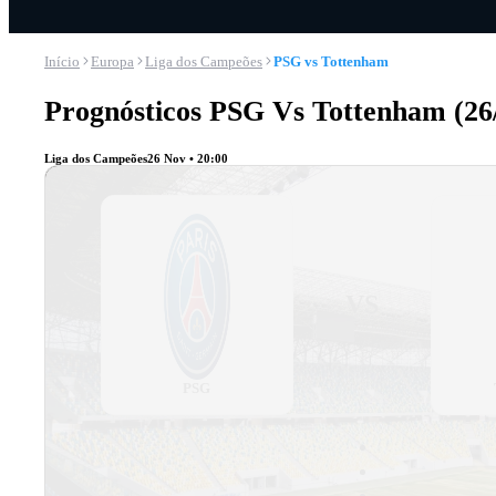
Início
Europa
Liga dos Campeões
PSG vs Tottenham
Prognósticos PSG Vs Tottenham (26/
Liga dos Campeões
26 Nov • 20:00
VS
PSG