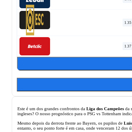
1.35
1.37
Este é um dos grandes confrontos da
Liga dos Campeões
da r
ingleses? O nosso prognóstico para o PSG vs Tottenham indic
Mesmo depois da derrota frente ao Bayern, os pupilos de
Luís
entanto, o seu ponto forte é em casa, onde venceram 12 dos ú