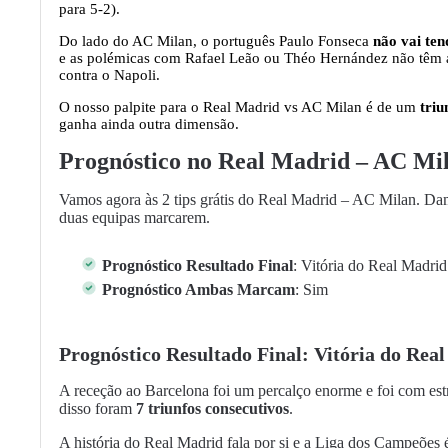
para 5-2).
Do lado do AC Milan, o português Paulo Fonseca
não vai ten
e as polémicas com Rafael Leão ou Théo Hernández não têm aj
contra o Napoli.
O nosso palpite para o Real Madrid vs AC Milan é de um
triu
ganha ainda outra dimensão.
Prognóstico no Real Madrid – AC Mil
Vamos agora às 2 tips grátis do Real Madrid – AC Milan. Damo
duas equipas marcarem.
Prognóstico Resultado Final
: Vitória do Real Madrid
Prognóstico Ambas Marcam
: Sim
Prognóstico Resultado Final: Vitória do Rea
A receção ao Barcelona foi um percalço enorme e foi com est
disso foram
7 triunfos consecutivos
.
A história do Real Madrid fala por si e a Liga dos Campeões 