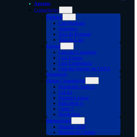
Apostas
Competições
Portugal
Liga Portugal
Supertaça
Taça de Portugal
Taça da Liga
Europa
Liga dos Campeões
Liga Europa
Liga Conferência
Liga das Nações da UEFA
Amigáveis
Outras Competições
Brasileirão Serie A
LaLiga
Premier League
Itália Série A
Ligue 1
Bundesliga
Internacional
Mundial 2026
Mundial de Clubes