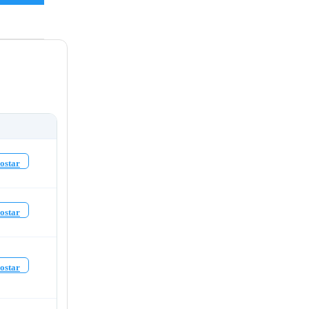
ostar
ostar
ostar