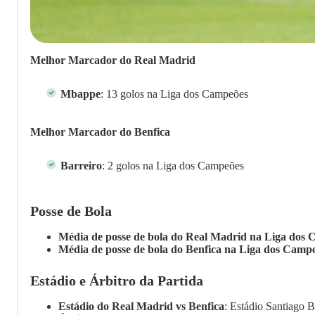
Melhor Marcador do Real Madrid
Mbappe
: 13 golos na Liga dos Campeões
Melhor Marcador do Benfica
Barreiro
: 2 golos na Liga dos Campeões
Posse de Bola
Média de posse de bola do Real Madrid na Liga dos
Média de posse de bola do Benfica na Liga dos Camp
Estádio e Árbitro da Partida
Estádio do Real Madrid vs Benfica
: Estádio Santiago 