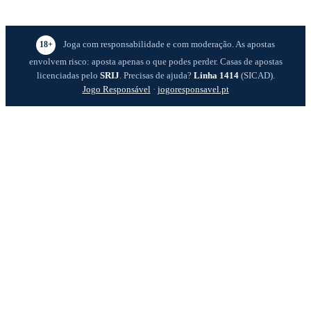
Joga com responsabilidade e com moderação. As apostas
18+
envolvem risco: aposta apenas o que podes perder. Casas de apostas
licenciadas pelo
SRIJ
. Precisas de ajuda?
Linha 1414
(SICAD).
Jogo Responsável
·
jogoresponsavel.pt