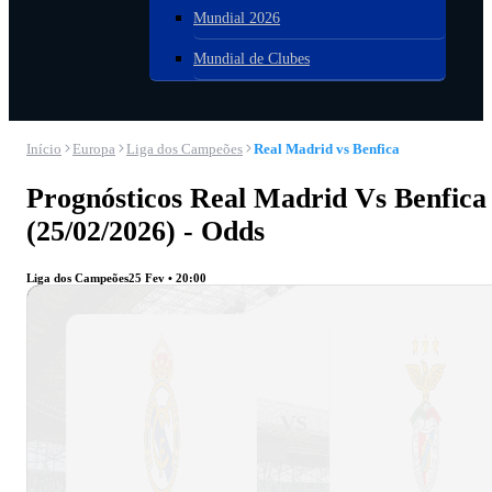
Mundial 2026
Mundial de Clubes
Início
Europa
Liga dos Campeões
Real Madrid vs Benfica
Prognósticos Real Madrid Vs Benfica
(25/02/2026) - Odds
Liga dos Campeões
25 Fev • 20:00
VS