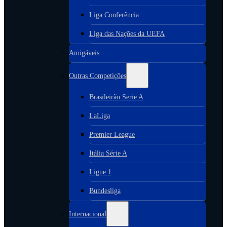
Liga Conferência
Liga das Nações da UEFA
Amigáveis
Outras Competições
Brasileirão Serie A
LaLiga
Premier League
Itália Série A
Ligue 1
Bundesliga
Internacional