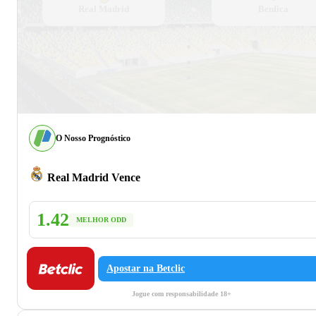
Real Madrid
Benfica
O Nosso Prognóstico
Real Madrid Vence
1.42
MELHOR ODD
Apostar na Betclic
Jogue com responsabilidade 18+