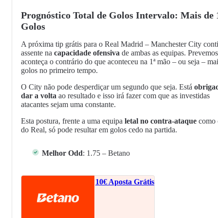
Prognóstico Total de Golos Intervalo: Mais de 
Golos
A próxima tip grátis para o Real Madrid – Manchester City cont
assente na
capacidade ofensiva
de ambas as equipas. Prevemos
aconteça o contrário do que aconteceu na 1ª mão – ou seja – ma
golos no primeiro tempo.
O City não pode desperdiçar um segundo que seja. Está
obriga
dar a volta
ao resultado e isso irá fazer com que as investidas
atacantes sejam uma constante.
Esta postura, frente a uma equipa
letal no contra-ataque
como 
do Real, só pode resultar em golos cedo na partida.
Melhor Odd
: 1.75 – Betano
10€ Aposta Grátis