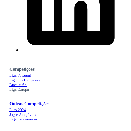
Competições
Liga Portugal
Liga dos Campeões
Brasileirão
Liga Europa
Outras Competições
Euro 2024
Jogos Amigáveis
Liga Conferência