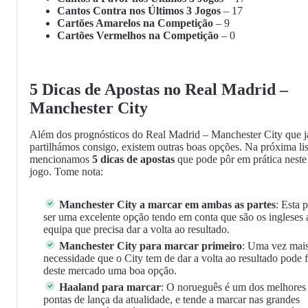
Cantos Contra nos Últimos 3 Jogos
– 17
Cartões Amarelos na Competição
– 9
Cartões Vermelhos na Competição
– 0
5 Dicas de Apostas no Real Madrid –
Manchester City
Além dos prognósticos do Real Madrid – Manchester City que j
partilhámos consigo, existem outras boas opções. Na próxima lis
mencionamos
5 dicas de apostas
que pode pôr em prática neste
jogo. Tome nota:
Manchester City a marcar em ambas as partes
: Esta 
ser uma excelente opção tendo em conta que são os ingleses 
equipa que precisa dar a volta ao resultado.
Manchester City para marcar primeiro
: Uma vez mais
necessidade que o City tem de dar a volta ao resultado pode 
deste mercado uma boa opção.
Haaland para marcar
: O norueguês é um dos melhores
pontas de lança da atualidade, e tende a marcar nas grandes