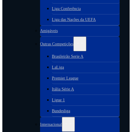
Liga Conferência
Liga das Nações da UEFA
Amigáveis
Outras Competições
Brasileirão Serie A
LaLiga
Premier League
Itália Série A
Ligue 1
Bundesliga
Internacional