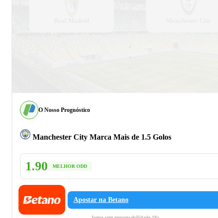
Real Madrid
Manchester City
O Nosso Prognóstico
Manchester City Marca Mais de 1.5 Golos
1.90
MELHOR ODD
Apostar na Betano
Jogue com responsabilidade 18+