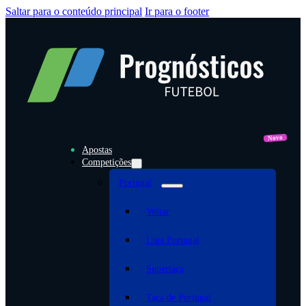
Saltar para o conteúdo principal
Ir para o footer
Apostas
Competições
Portugal
Voltar
Liga Portugal
Supertaça
Taça de Portugal