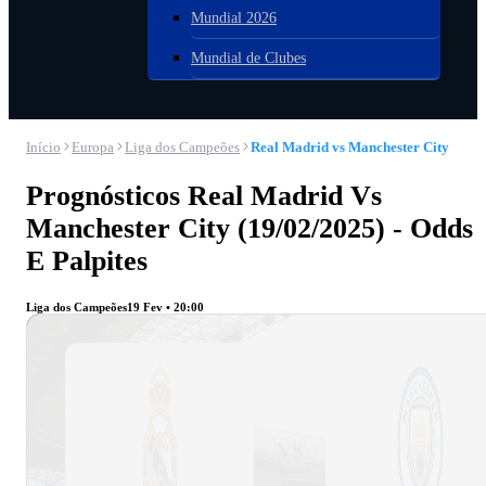
Mundial 2026
Mundial de Clubes
Início
Europa
Liga dos Campeões
Real Madrid vs Manchester City
Prognósticos Real Madrid Vs
Manchester City (19/02/2025) - Odds
E Palpites
Liga dos Campeões
19 Fev • 20:00
VS