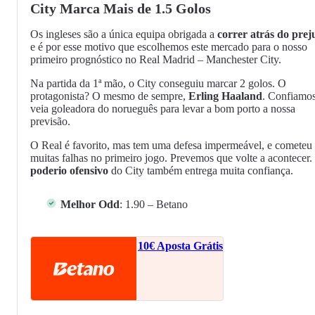
City Marca Mais de 1.5 Golos
Os ingleses são a única equipa obrigada a
correr atrás do prej
e é por esse motivo que escolhemos este mercado para o nosso
primeiro prognóstico no Real Madrid – Manchester City.
Na partida da 1ª mão, o City conseguiu marcar 2 golos. O
protagonista? O mesmo de sempre,
Erling Haaland
. Confiamo
veia goleadora do norueguês para levar a bom porto a nossa
previsão.
O Real é favorito, mas tem uma defesa impermeável, e cometeu
muitas falhas no primeiro jogo. Prevemos que volte a acontecer.
poderio ofensivo
do City também entrega muita confiança.
Melhor Odd
: 1.90 – Betano
10€ Aposta Grátis