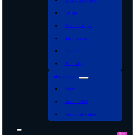
Brasileirão Serie A
LaLiga
Premier League
Itália Série A
Ligue 1
Bundesliga
Internacional
Voltar
Mundial 2026
Mundial de Clubes