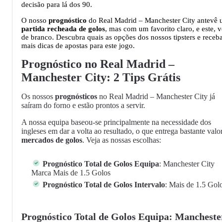
decisão para lá dos 90.
O nosso
prognóstico
do Real Madrid – Manchester City antevê
partida recheada de golos
, mas com um favorito claro, e este, v
de branco. Descubra quais as opções dos nossos tipsters e receb
mais dicas de apostas para este jogo.
Prognóstico no Real Madrid –
Manchester City: 2 Tips Grátis
Os nossos
prognósticos
no Real Madrid – Manchester City já
saíram do forno e estão prontos a servir.
A nossa equipa baseou-se principalmente na necessidade dos
ingleses em dar a volta ao resultado, o que entrega bastante valo
mercados de golos
. Veja as nossas escolhas:
Prognóstico Total de Golos Equipa
: Manchester City
Marca Mais de 1.5 Golos
Prognóstico Total de Golos Intervalo
: Mais de 1.5 Gol
Prognóstico Total de Golos Equipa: Mancheste