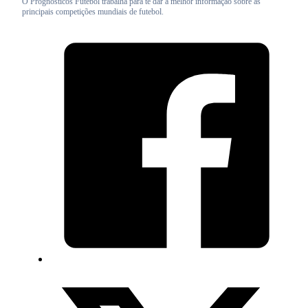
O Prognósticos Futebol trabalha para te dar a melhor informação sobre as
principais competições mundiais de futebol.