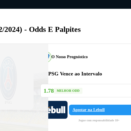
/2024) - Odds E Palpites
O Nosso Prognóstico
PSG Vence ao Intervalo
1.78
MELHOR ODD
PSG
Apostar na Lebull
Jogue com responsabilidade 18+