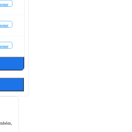
ostar
ostar
ostar
também,