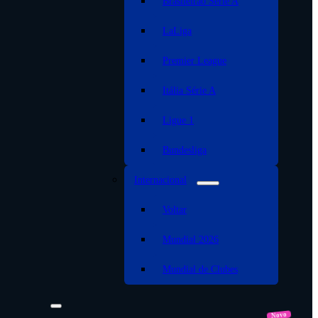
Brasileirão Serie A
LaLiga
Premier League
Itália Série A
Ligue 1
Bundesliga
Internacional
Voltar
Mundial 2026
Mundial de Clubes