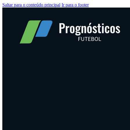
Saltar para o conteúdo principal
Ir para o footer