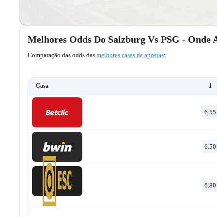
Melhores Odds Do Salzburg Vs PSG - Onde 
Comparação das odds das
melhores casas de apostas
:
Casa
1
6.55
6.50
6.80