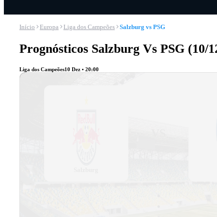
Início
Europa
Liga dos Campeões
Salzburg vs PSG
Prognósticos Salzburg Vs PSG (10/12
Liga dos Campeões
10 Dez • 20:00
VS
Salzburg