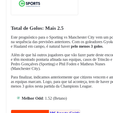
Total de Golos: Mais 2.5
Este prognóstico para o Sporting vs Manchester City vem um p
na sequência das previsões anteriores. Com os goleadores Gyok
e Haaland em campo, é natural haver
pelo menos 3 golos
.
Além de que há outros jogadores que vão fazer parte deste enco
e têm mostrado pontaria afinada nas equipas, casos de Trincão e
Pedro Gonçalves (Sporting) e Phil Foden e Matheus Nunes
(Manchester City).
Para finalizar, indicamos anteriormente que citizens vencem e a
as equipas marcam. Logo, para que tal aconteça, tem de haver p
menos 3 golos nesta partida da Champions League.
Melhor Odd
: 1.52 (Betano)