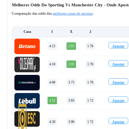
Melhores Odds Do Sporting Vs Manchester City - Onde Apost
Comparação das odds das
melhores casas de apostas
:
Casa
1
X
2
4.15
3.95
1.70
Apostar
4.10
3.95
1.70
Apostar
4.00
3.75
1.70
Apostar
4.32
3.93
1.72
Apostar
4.20
3.90
1.72
Apostar