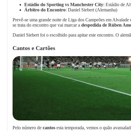
Estádio do Sporting vs Manchester City
: Estádio de A
Árbitro do Encontro
: Daniel Siebert (Alemanha)
Prevê-se uma grande noite de Liga dos Campeões em Alvalade e
se trata do encontro que vai marcar a
despedida de Rúben Am
Daniel Siebert foi o escolhido para apitar este encontro. O alem
Cantos e Cartões
Pelo número de
cantos
esta temporada, vemos o quão avassalado