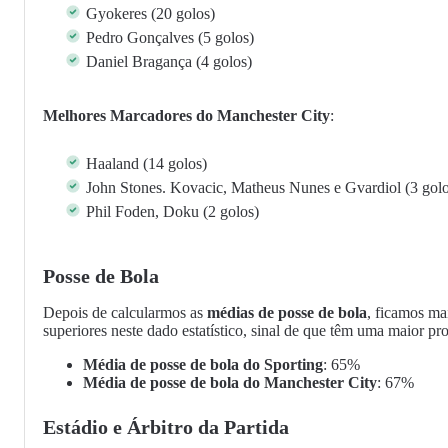
Gyokeres (20 golos)
Pedro Gonçalves (5 golos)
Daniel Bragança (4 golos)
Melhores Marcadores do Manchester City
:
Haaland (14 golos)
John Stones. Kovacic, Matheus Nunes e Gvardiol (3 golo
Phil Foden, Doku (2 golos)
Posse de Bola
Depois de calcularmos as
médias de posse de bola
, ficamos ma
superiores neste dado estatístico, sinal de que têm uma maior pr
Média de posse de bola do Sporting
: 65%
Média de posse de bola do Manchester City
: 67%
Estádio e Árbitro da Partida