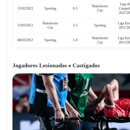
Liga d
Manchester
15/02/2022
Sporting
0-5
Campeõ
City
2021/2
Manchester
Liga Eur
15/03/2012
3-2
Sporting
City
2011/2
Manchester
Liga Eur
08/03/2012
Sporting
1-0
City
2011/2
Jogadores Lesionados e Castigados