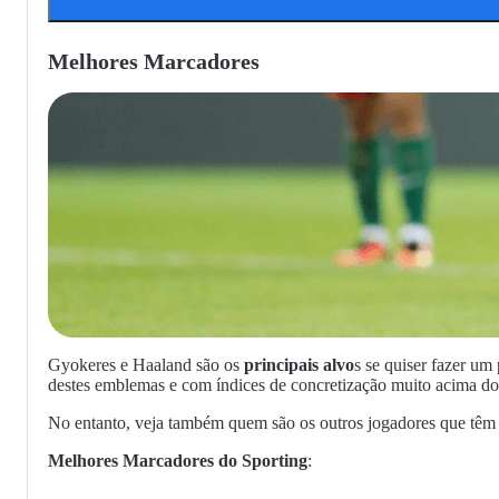
Melhores Marcadores
Gyokeres e Haaland são os
principais alvo
s se quiser fazer um
destes emblemas e com índices de concretização muito acima do
No entanto, veja também quem são os outros jogadores que têm es
Melhores Marcadores do Sporting
: