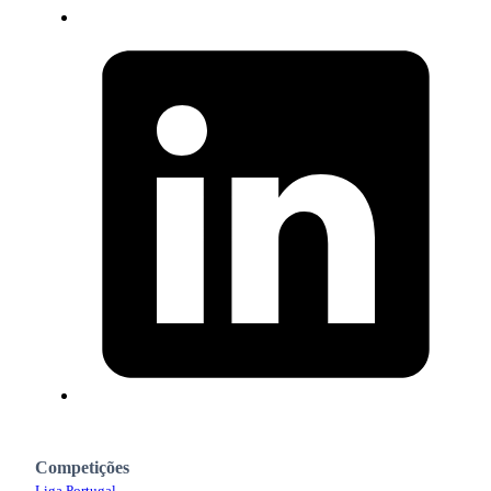
Competições
Liga Portugal