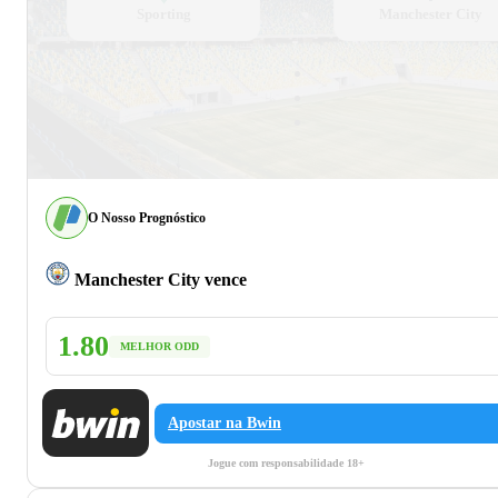
Sporting
Manchester City
O Nosso Prognóstico
Manchester City vence
1.80
MELHOR ODD
Apostar na Bwin
Jogue com responsabilidade 18+