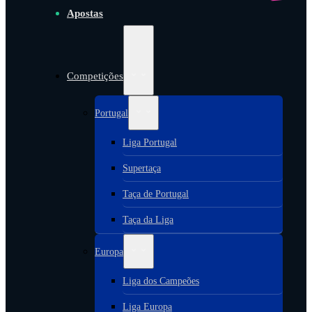
Apostas
Competições
Portugal
Liga Portugal
Supertaça
Taça de Portugal
Taça da Liga
Europa
Liga dos Campeões
Liga Europa