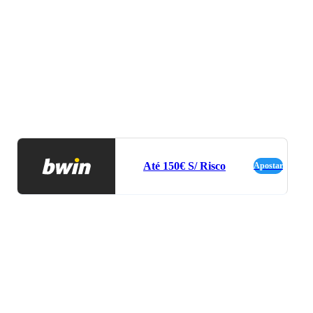
Até 150€ S/ Risco
Apostar