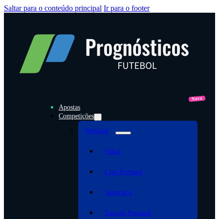
Saltar para o conteúdo principal
Ir para o footer
Apostas
Competições
Portugal
Voltar
Liga Portugal
Supertaça
Taça de Portugal