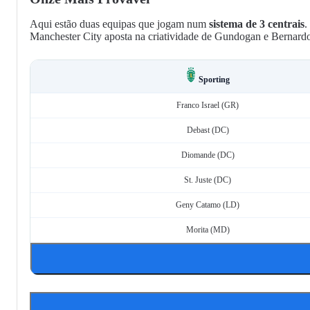
Aqui estão duas equipas que jogam num
sistema de 3 centrais
.
Manchester City aposta na criatividade de Gundogan e Bernardo 
Sporting
Franco Israel (GR)
Debast (DC)
Diomande (DC)
St. Juste (DC)
Geny Catamo (LD)
Morita (MD)