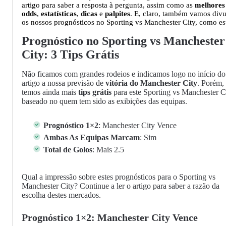
artigo para saber a resposta à pergunta, assim como as
melhores
odds
,
estatísticas
,
dicas
e
palpites
. E, claro, também vamos divu
os nossos prognósticos no Sporting vs Manchester City, como es
Prognóstico no Sporting vs Manchester
City: 3 Tips Grátis
Não ficamos com grandes rodeios e indicamos logo no início do
artigo a nossa previsão de
vitória do Manchester City
. Porém,
temos ainda mais
tips grátis
para este Sporting vs Manchester Ci
baseado no quem tem sido as exibições das equipas.
Prognóstico 1×2
: Manchester City Vence
Ambas As Equipas Marcam
: Sim
Total de Golos
: Mais 2.5
Qual a impressão sobre estes prognósticos para o Sporting vs
Manchester City? Continue a ler o artigo para saber a razão da
escolha destes mercados.
Prognóstico 1×2: Manchester City Vence