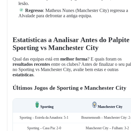
lesão.
Regresso
: Matheus Nunes (Manchester City) regressa a
Alvalade para defrontar a antiga equipa.
Estatísticas a Analisar Antes do Palpite
Sporting vs Manchester City
Qual das equipas está em
melhor forma
? E quais foram os
resultados recentes
entre os clubes? Antes de finalizar o seu pal
no Sporting vs Manchester City, avalie bem estas e outras
estatísticas
.
Últimos Jogos de Sporting e Manchester City
Sporting
Manchester City
Sporting – Estrela da Amadora: 5-1
Bournemouth – Manchester City: 2
Sporting – Casa Pia: 2-0
Manchester City – Fulham: 3-2