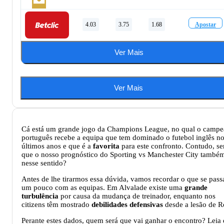
4.03
3.75
1.68
Apostar
Ver Mais
Ver Mais
Cá está um grande jogo da Champions League, no qual o camp
português recebe a equipa que tem dominado o futebol inglês n
últimos anos e que é a
favorita
para este confronto. Contudo, se
que o nosso prognóstico do Sporting vs Manchester City também
nesse sentido?
Antes de lhe tirarmos essa dúvida, vamos recordar o que se pass
um pouco com as equipas. Em Alvalade existe uma
grande
turbulência
por causa da mudança de treinador, enquanto nos
citizens têm mostrado
debilidades defensivas
desde a lesão de R
Perante estes dados, quem será que vai ganhar o encontro? Leia 