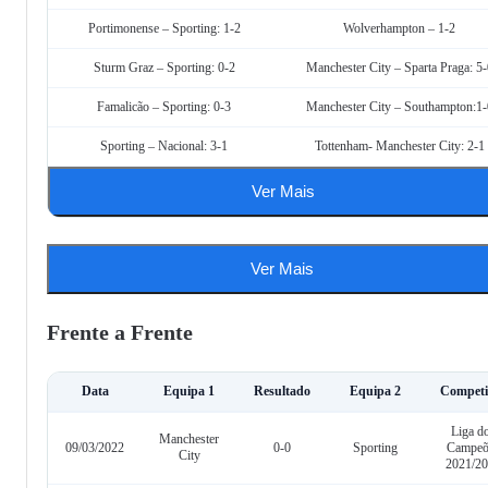
Portimonense – Sporting: 1-2
Wolverhampton – 1-2
Sturm Graz – Sporting: 0-2
Manchester City – Sparta Praga: 5-
Famalicão – Sporting: 0-3
Manchester City – Southampton:1-
Sporting – Nacional: 3-1
Tottenham- Manchester City: 2-1
Ver Mais
Ver Mais
Frente a Frente
Data
Equipa 1
Resultado
Equipa 2
Competi
Liga d
Manchester
09/03/2022
0-0
Sporting
Campeõ
City
2021/2