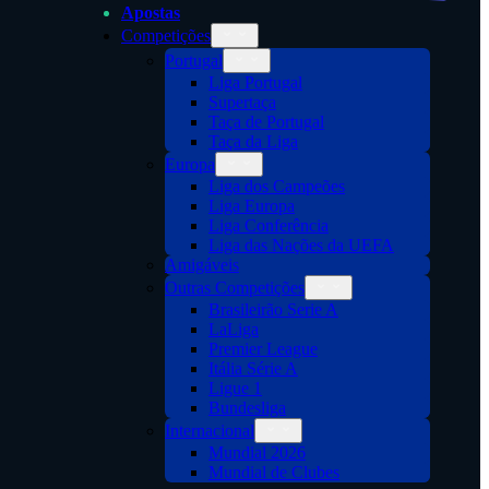
Apostas
Competições
Portugal
Liga Portugal
Supertaça
Taça de Portugal
Taça da Liga
Europa
Liga dos Campeões
Liga Europa
Liga Conferência
Liga das Nações da UEFA
Amigáveis
Outras Competições
Brasileirão Serie A
LaLiga
Premier League
Itália Série A
Ligue 1
Bundesliga
Internacional
Mundial 2026
Mundial de Clubes