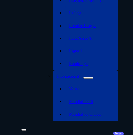
Brasileirão Serie A
LaLiga
Premier League
Itália Série A
Ligue 1
Bundesliga
Internacional
Voltar
Mundial 2026
Mundial de Clubes