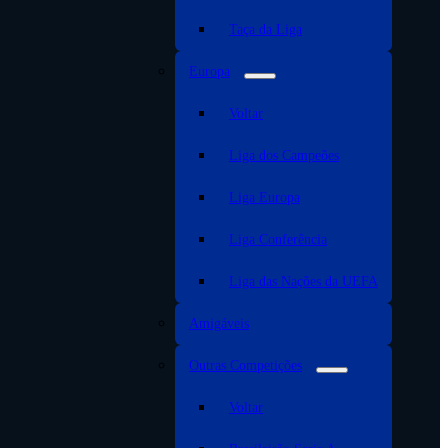
Taça da Liga
Europa
Voltar
Liga dos Campeões
Liga Europa
Liga Conferência
Liga das Nações da UEFA
Amigáveis
Outras Competições
Voltar