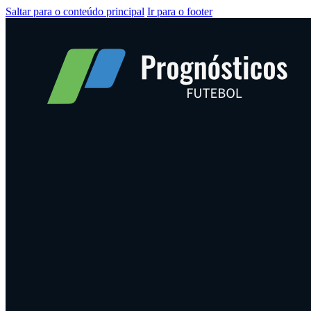
Saltar para o conteúdo principal
Ir para o footer