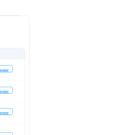
ostar
ostar
ostar