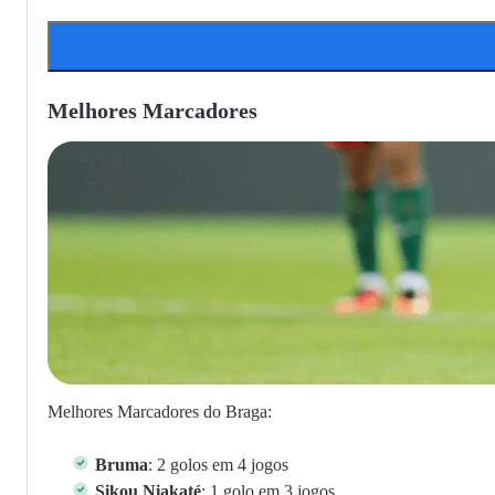
Melhores Marcadores
Melhores Marcadores do Braga:
Bruma
: 2 golos em 4 jogos
Sikou Niakaté
: 1 golo em 3 jogos