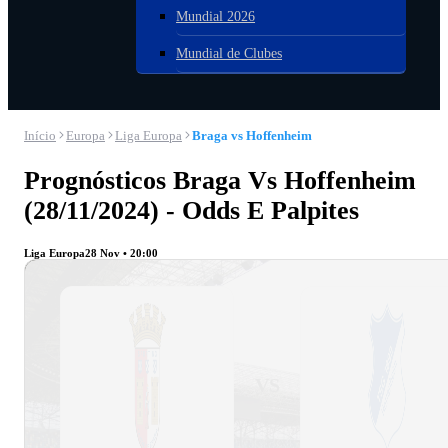
Mundial 2026
Mundial de Clubes
Início
Europa
Liga Europa
Braga vs Hoffenheim
Prognósticos Braga Vs Hoffenheim
(28/11/2024) - Odds E Palpites
Liga Europa
28 Nov • 20:00
VS