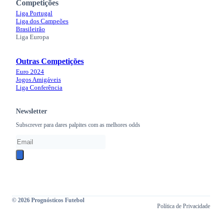
Competições
Liga Portugal
Liga dos Campeões
Brasileirão
Liga Europa
Outras Competições
Euro 2024
Jogos Amigáveis
Liga Conferência
Newsletter
Subscrever para dares palpites com as melhores odds
© 2026 Prognósticos Futebol
Política de Privacidade