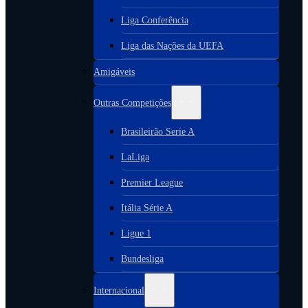
Liga Conferência
Liga das Nações da UEFA
Amigáveis
Outras Competições
Brasileirão Serie A
LaLiga
Premier League
Itália Série A
Ligue 1
Bundesliga
Internacional