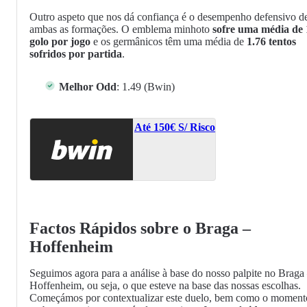
Outro aspeto que nos dá confiança é o desempenho defensivo d
ambas as formações. O emblema minhoto
sofre uma média de 
golo por jogo
e os germânicos têm uma média de
1.76 tentos
sofridos por partida
.
Melhor Odd
: 1.49 (Bwin)
Até 150€ S/ Risco
Factos Rápidos sobre o Braga –
Hoffenheim
Seguimos agora para a análise à base do nosso palpite no Braga
Hoffenheim, ou seja, o que esteve na base das nossas escolhas.
Começámos por contextualizar este duelo, bem como o moment