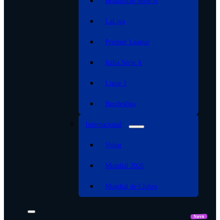
Brasileirão Serie A
LaLiga
Premier League
Itália Série A
Ligue 1
Bundesliga
Internacional
Voltar
Mundial 2026
Mundial de Clubes