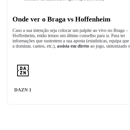
Onde ver o Braga vs Hoffenheim
Caso a sua intenção seja colocar um palpite ao vivo no Braga –
Hoffenheim, então temos um último conselho para si. Para ter
informações que sustentem a sua aposta (estatísticas, equipa que
a dominar, cantos, etc.),
assista em direto
ao jogo, sintonizado 
DAZN 1