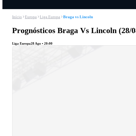
Início
Europa
Liga Europa
Braga vs Lincoln
Prognósticos Braga Vs Lincoln (28/0
Liga Europa
28 Ago • 20:00