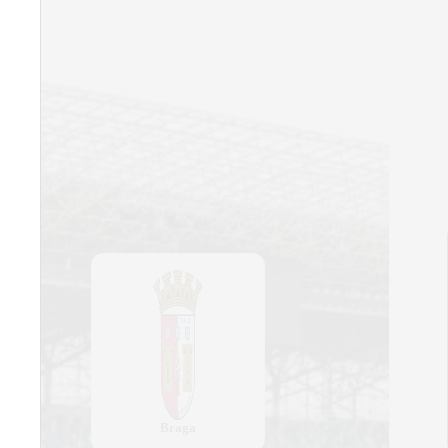
VS
Braga