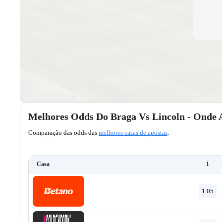
Melhores Odds Do Braga Vs Lincoln - Onde 
Comparação das odds das
melhores casas de apostas
:
Casa
1
1.05