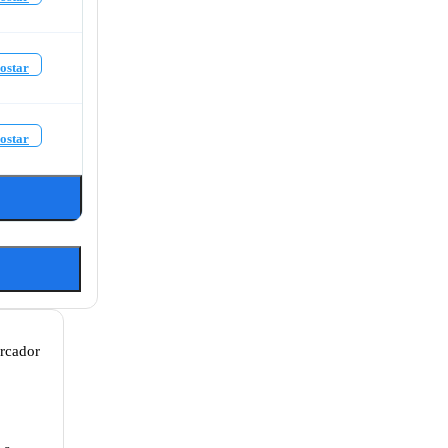
ostar
ostar
arcador