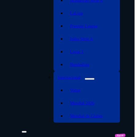
Brasileirão Serie A
LaLiga
Premier League
Itália Série A
Ligue 1
Bundesliga
Internacional
Voltar
Mundial 2026
Mundial de Clubes