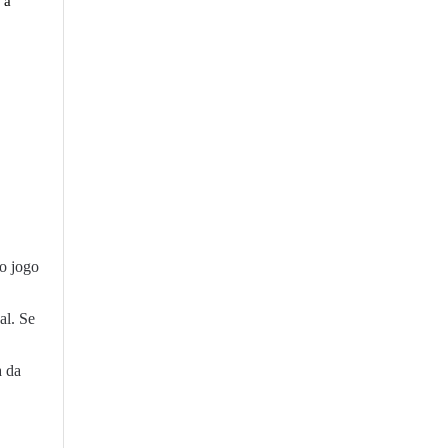
 a
 o jogo
al. Se
a da