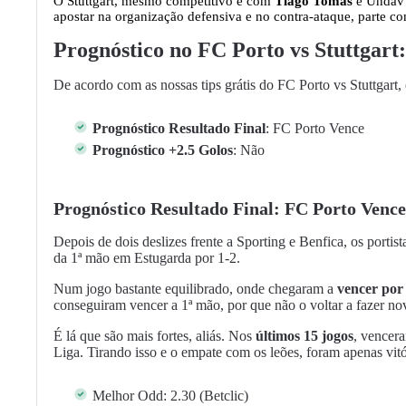
O Stuttgart, mesmo competitivo e com
Tiago Tomás
e Undav e
apostar na organização defensiva e no contra-ataque, parte co
Prognóstico no FC Porto vs Stuttgart:
De acordo com as nossas tips grátis do FC Porto vs Stuttgart, 
Prognóstico Resultado Final
: FC Porto Vence
Prognóstico +2.5 Golos
: Não
Prognóstico Resultado Final: FC Porto Vence
Depois de dois deslizes frente a Sporting e Benfica, os por
da 1ª mão em Estugarda por 1-2.
Num jogo bastante equilibrado, onde chegaram a
vencer por
conseguiram vencer a 1ª mão, por que não o voltar a fazer no
É lá que são mais fortes, aliás. Nos
últimos 15 jogos
, vencer
Liga. Tirando isso e o empate com os leões, foram apenas vitó
Melhor Odd: 2.30 (Betclic)