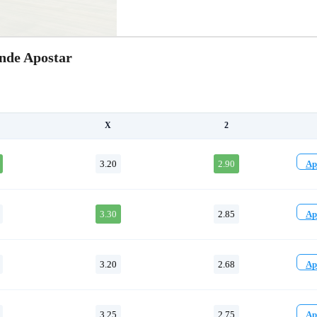
nde Apostar
X
2
3.20
2.90
Ap
3.30
2.85
Ap
3.20
2.68
Ap
3.25
2.75
Ap