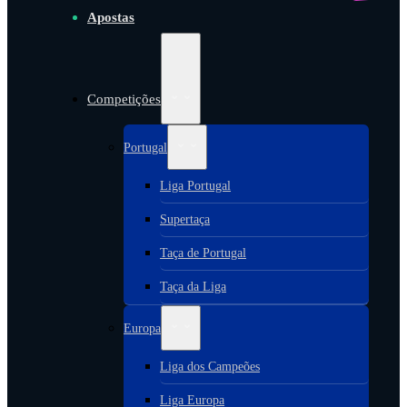
Apostas
Competições
Portugal
Liga Portugal
Supertaça
Taça de Portugal
Taça da Liga
Europa
Liga dos Campeões
Liga Europa