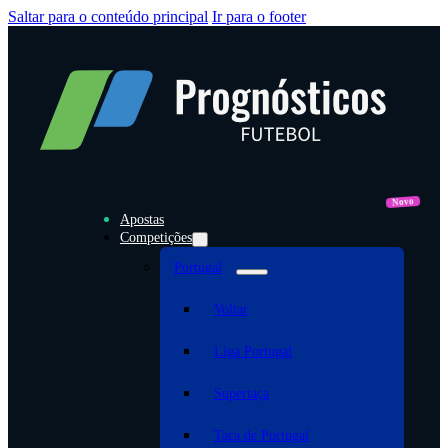
Saltar para o conteúdo principal
Ir para o footer
Apostas
Competições
Portugal
Voltar
Liga Portugal
Supertaça
Taça de Portugal