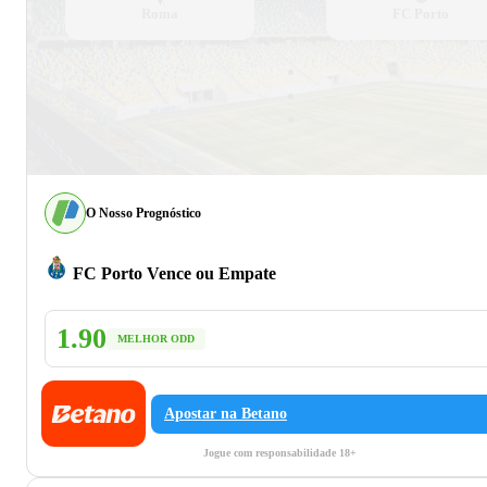
Roma
FC Porto
O Nosso Prognóstico
FC Porto Vence ou Empate
1.90
MELHOR ODD
Apostar na Betano
Jogue com responsabilidade 18+