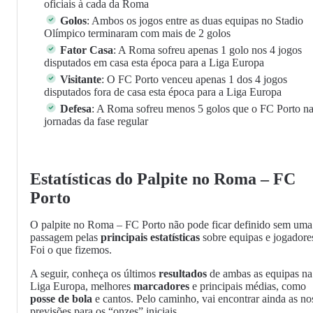
oficiais à cada da Roma
Golos
: Ambos os jogos entre as duas equipas no Stadio
Olímpico terminaram com mais de 2 golos
Fator Casa
: A Roma sofreu apenas 1 golo nos 4 jogos
disputados em casa esta época para a Liga Europa
Visitante
: O FC Porto venceu apenas 1 dos 4 jogos
disputados fora de casa esta época para a Liga Europa
Defesa
: A Roma sofreu menos 5 golos que o FC Porto na
jornadas da fase regular
Estatísticas do Palpite no Roma – FC
Porto
O palpite no Roma – FC Porto não pode ficar definido sem uma
passagem pelas
principais estatísticas
sobre equipas e jogadore
Foi o que fizemos.
A seguir, conheça os últimos
resultados
de ambas as equipas na
Liga Europa, melhores
marcadores
e principais médias, como
posse de bola
e cantos. Pelo caminho, vai encontrar ainda as no
previsões para os “onzes” iniciais.