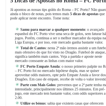
5 Dicas de Apostas no Roma – FC Port
Já apontou as nossas tips grátis do Roma – FC Porto? Não guar
ainda o bloco de notas, pois temos mais
5 dicas de apostas
que
pode aplicar neste encontro. Tome nota:
Samu para marcar a qualquer momento
: o avançado
espanhol do FC Porto vive uma seca de golos, sem faturar há
jogos. Porém, continua a ser o melhor marcador da equipa na
Liga Europa, e por isso, este mercado ganha bastante valor.
Total de Cantos
: nesta 2ª mão iremos assistir a um futeb
mais ofensivo do que foi visto no Dragão. Futebol de ataque,
significa também mais cantos. Veja a partida e aposte neste
mercado consoante as linhas com maior valor.
FC Porto Empate Anula
: o nosso primeiro palpite no 
– FC Porto foi no mercado hipótese dupla, mas se quiser
aproveitar odds maiores, opte pelo Empate Anula a favor dos
Dragões. Em caso de empate, recebe de volta o valor investi
Parte com Mais Golos
: prevemos que a 2ª parte tenha m
intensidade, principalmente nos últimos 25 minutos. Em pré-
jogo, este mercado tem bastante valor, com odds superiores a
2.00.
Utilize os bónus
: sabia que existem casas que oferecem