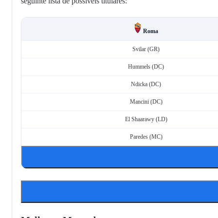
seguinte lista de possíveis titulares:
Roma
Svilar (GR)
Hummels (DC)
Ndicka (DC)
Mancini (DC)
El Shaarawy (LD)
Paredes (MC)