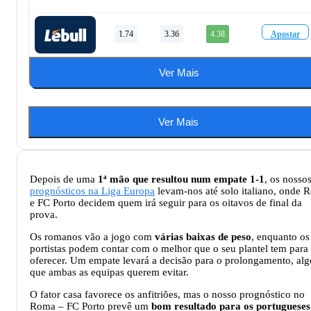
1.74
3.36
4.38
Apostar
Ver Mais
Ver Mais
Depois de uma
1ª mão que resultou num empate 1-1
, os nosso
prognósticos na Liga Europa
levam-nos até solo italiano, onde 
e FC Porto decidem quem irá seguir para os oitavos de final da
prova.
Os romanos vão a jogo com
várias baixas de peso
, enquanto os
portistas podem contar com o melhor que o seu plantel tem para
oferecer. Um empate levará a decisão para o prolongamento, alg
que ambas as equipas querem evitar.
O fator casa favorece os anfitriões, mas o nosso prognóstico no
Roma – FC Porto prevê um
bom resultado para os portugueses