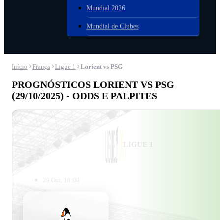
Mundial 2026
Mundial de Clubes
Início
França
Ligue 1
Lorient vs PSG
PROGNÓSTICOS LORIENT VS PSG
(29/10/2025) - ODDS E PALPITES
LIGUE 1
29 Out, 18:00