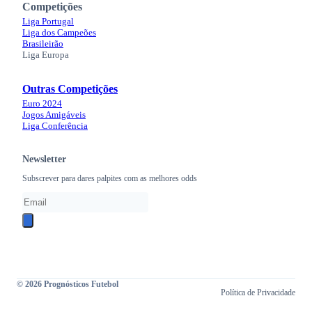
Competições
Liga Portugal
Liga dos Campeões
Brasileirão
Liga Europa
Outras Competições
Euro 2024
Jogos Amigáveis
Liga Conferência
Newsletter
Subscrever para dares palpites com as melhores odds
© 2026 Prognósticos Futebol
Política de Privacidade