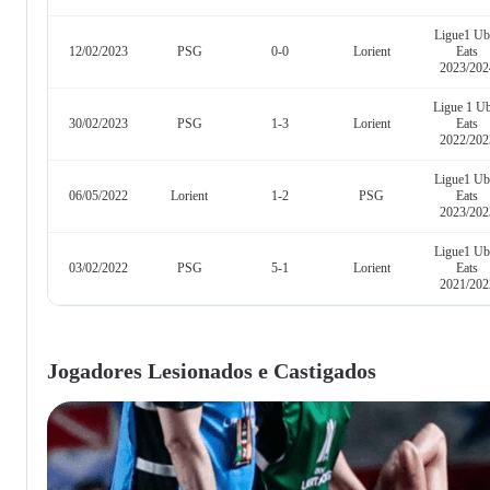
Ligue1 Ub
12/02/2023
PSG
0-0
Lorient
Eats
2023/202
Ligue 1 Ub
30/02/2023
PSG
1-3
Lorient
Eats
2022/202
Ligue1 Ub
06/05/2022
Lorient
1-2
PSG
Eats
2023/202
Ligue1 Ub
03/02/2022
PSG
5-1
Lorient
Eats
2021/202
Jogadores Lesionados e Castigados