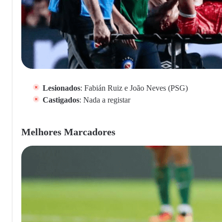
Lesionados
: Fabián Ruiz e João Neves (PSG)
Castigados
: Nada a registar
Melhores Marcadores