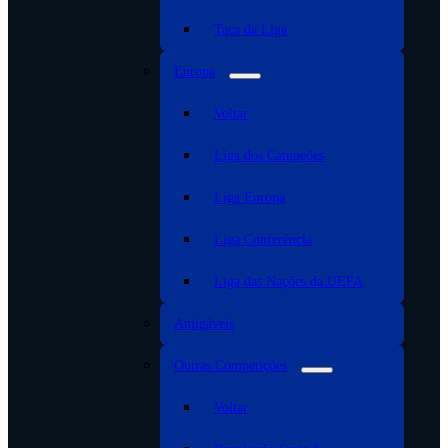
Taça da Liga
Europa
Voltar
Liga dos Campeões
Liga Europa
Liga Conferência
Liga das Nações da UEFA
Amigáveis
Outras Competições
Voltar