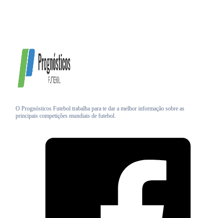
O Prognósticos Futebol trabalha para te dar a melhor informação sobre as
principais competições mundiais de futebol.