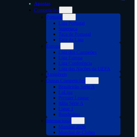
Apostas
Competições
Portugal
Liga Portugal
Supertaça
Taça de Portugal
Taça da Liga
Europa
Liga dos Campeões
Liga Europa
Liga Conferência
Liga das Nações da UEFA
Amigáveis
Outras Competições
Brasileirão Serie A
LaLiga
Premier League
Itália Série A
Ligue 1
Bundesliga
Internacional
Mundial 2026
Mundial de Clubes