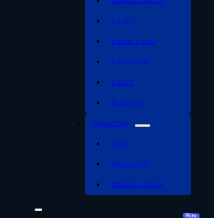
Brasileirão Serie A
LaLiga
Premier League
Itália Série A
Ligue 1
Bundesliga
Internacional
Voltar
Mundial 2026
Mundial de Clubes