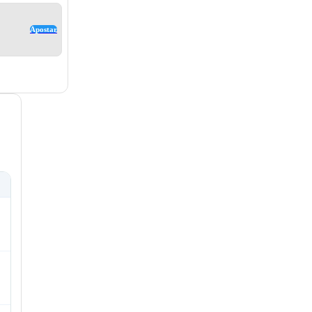
Apostar