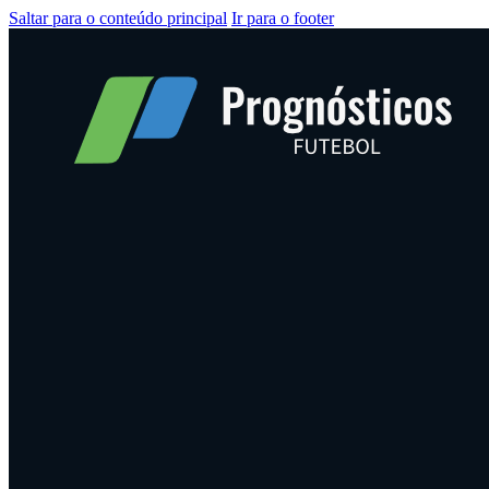
Saltar para o conteúdo principal
Ir para o footer