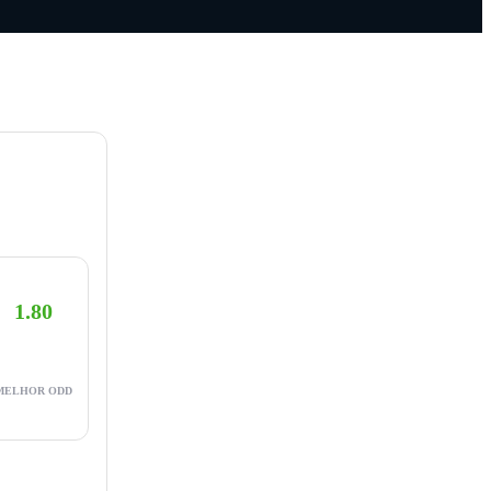
1.80
MELHOR ODD