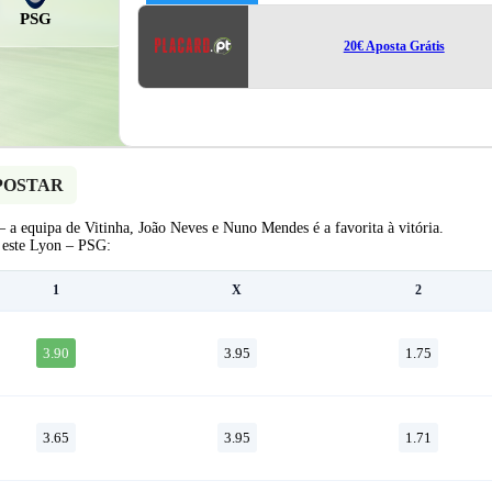
PSG
20€ Aposta Grátis
APOSTAR
 – a equipa de Vitinha, João Neves e Nuno Mendes é a favorita à vitória.
 este Lyon – PSG:
1
X
2
3.90
3.95
1.75
3.65
3.95
1.71