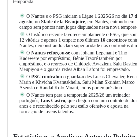
temporada.
O Nantes e o PSG iniciam a Ligue 1 2025/26 no dia
17 
agosto
, no
Stade de la Beaujoire
, em Nantes, entrando em
campo sem pontos nem jogos disputados nesta nova tempora
O histórico recente favorece amplamente o PSG, que so
12 vitórias e apenas 1 empate nos últimos
16 encontros
cont
Nantes, demonstrando clara superioridade nos confrontos dir
O
Nantes reforçou-se
com Johann Lepenant e Tino
Kadewere por empréstimo, Bénie Traoré também por
empréstimo, e o regresso de Chidozie Awaziem. Saiu Bastie
Meupiyou e o guarda-redes Alban Lafont foi emprestado.
O
PSG
contratou
o guarda-redes Lucas Chevalier, Rena
Marin e Khvicha Kvaratskhelia. Saiu Milan Skriniar, Marco
Asensio e Randal Kolo Muani, todos por empréstimo.
O Nantes tem para a temporada 2025/26 um treinador
português,
Luís Castro
, que chegou com um contrato de doi
anos e é reconhecido pelo seu estilo ofensivo e aposta na
formação de jovens talentos.
Estatísticas a Analisar Antes do Palpite