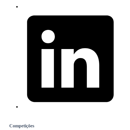
Competições