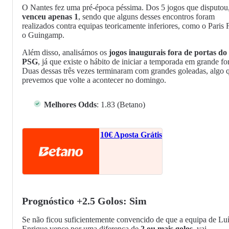
O Nantes fez uma pré-época péssima. Dos 5 jogos que disputou
venceu apenas 1
, sendo que alguns desses encontros foram
realizados contra equipas teoricamente inferiores, como o Paris 
o Guingamp.
Além disso, analisámos os
jogos inaugurais fora de portas do
PSG
, já que existe o hábito de iniciar a temporada em grande f
Duas dessas três vezes terminaram com grandes goleadas, algo 
prevemos que volte a acontecer no domingo.
Melhores Odds
: 1.83 (Betano)
10€ Aposta Grátis
Prognóstico +2.5 Golos: Sim
Se não ficou suficientemente convencido de que a equipa de Lu
Enrique vence por uma diferença de
2 ou mais golos
, vai