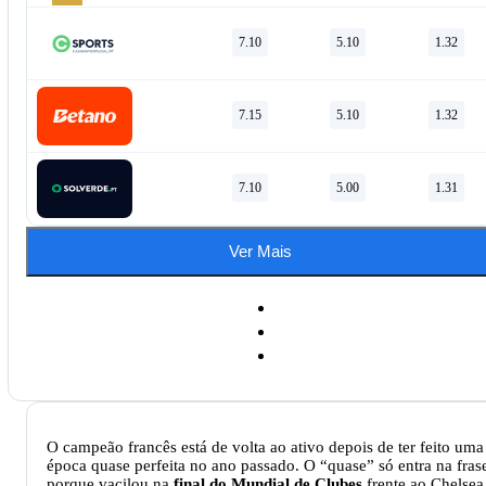
7.10
5.10
1.32
7.15
5.10
1.32
7.10
5.00
1.31
Ver Mais
O campeão francês está de volta ao ativo depois de ter feito uma
época quase perfeita no ano passado. O “quase” só entra na fras
porque vacilou na
final do Mundial de Clubes
frente ao Chelsea