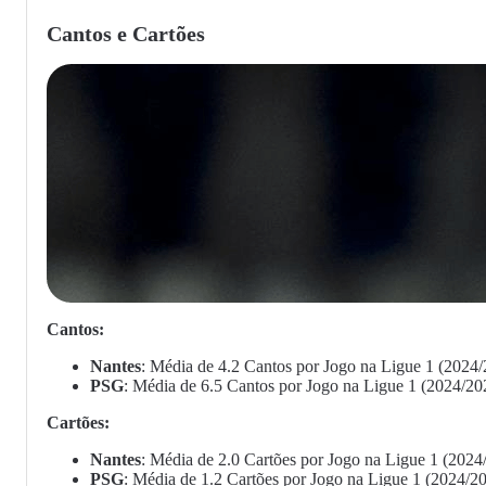
Cantos e Cartões
Cantos:
Nantes
: Média de 4.2 Cantos por Jogo na Ligue 1 (2024
PSG
: Média de 6.5 Cantos por Jogo na Ligue 1 (2024/20
Cartões:
Nantes
: Média de 2.0 Cartões por Jogo na Ligue 1 (2024
PSG
: Média de 1.2 Cartões por Jogo na Ligue 1 (2024/2