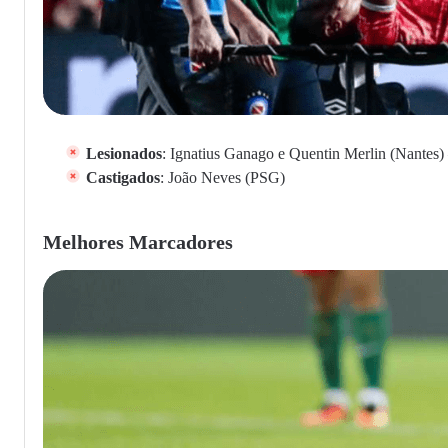
Lesionados
: Ignatius Ganago e Quentin Merlin (Nante
Castigados
: João Neves (PSG)
Melhores Marcadores