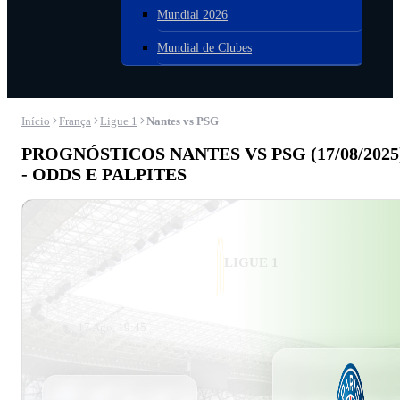
Mundial 2026
Mundial de Clubes
Início
França
Ligue 1
Nantes vs PSG
PROGNÓSTICOS NANTES VS PSG (17/08/2025
- ODDS E PALPITES
LIGUE 1
17 Ago, 19:45