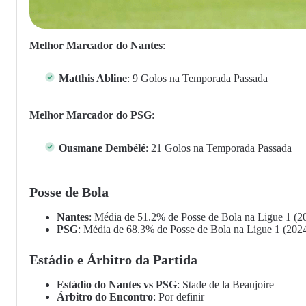
Melhor Marcador do Nantes
:
Matthis Abline
: 9 Golos na Temporada Passada
Melhor Marcador do PSG
:
Ousmane Dembélé
: 21 Golos na Temporada Passada
Posse de Bola
Nantes
: Média de 51.2% de Posse de Bola na Ligue 1 (2
PSG
: Média de 68.3% de Posse de Bola na Ligue 1 (202
Estádio e Árbitro da Partida
Estádio do Nantes vs PSG
: Stade de la Beaujoire
Árbitro do Encontro
: Por definir