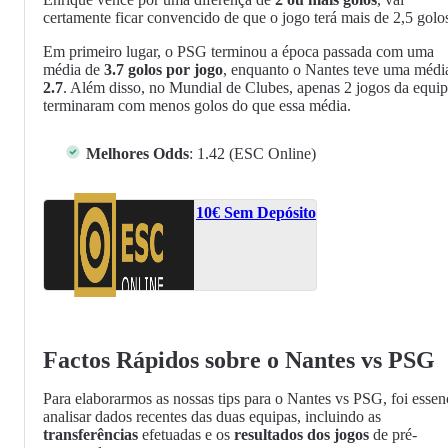
certamente ficar convencido de que o jogo terá mais de 2,5 golo
Em primeiro lugar, o PSG terminou a época passada com uma
média de
3.7 golos por jogo
, enquanto o Nantes teve uma médi
2.7
. Além disso, no Mundial de Clubes, apenas 2 jogos da equi
terminaram com menos golos do que essa média.
Melhores Odds
: 1.42 (ESC Online)
10€ Sem Depósito
Factos Rápidos sobre o Nantes vs PSG
Para elaborarmos as nossas tips para o Nantes vs PSG, foi essen
analisar dados recentes das duas equipas, incluindo as
transferências
efetuadas e os
resultados dos jogos
de pré-