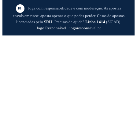
Joga com responsabilidade e com moderação. As apostas
18+
envolvem risco: aposta apenas o que podes perder. Casas de apostas
licenciadas pelo
SRIJ
. Precisas de ajuda?
Linha 1414
(SICAD).
Jogo Responsável
·
jogoresponsavel.pt