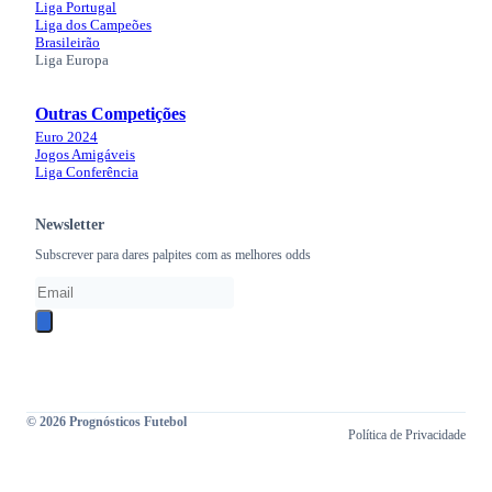
Liga Portugal
Liga dos Campeões
Brasileirão
Liga Europa
Outras Competições
Euro 2024
Jogos Amigáveis
Liga Conferência
Newsletter
Subscrever para dares palpites com as melhores odds
© 2026 Prognósticos Futebol
Política de Privacidade