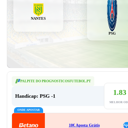
VS
NANTES
PSG
PALPITE DO PROGNOSTICOSFUTEBOL.PT
1.83
Handicap: PSG -1
MELHOR OD
ONDE APOSTAR
10€ Aposta Grátis
Ap