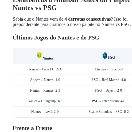
Nantes vs PSG
Sabia que o Nantes vem de
4 derrotas consecutivas
? Isso foi
preponderante para criarmos o nosso palpite no Nantes vs PSG.
Últimos Jogos do Nantes e do PSG
PSG
Nantes
Nantes – Paris FC: 2-3
Chelsea – PSG: 3-0
Angers – Nantes: 1-0
PSG – Real Madrid: 4-0
Nantes – Rennes: 2-3
PSG – Bayern: 2-0
Nantes – Guingamp: 1-2
PSG – Inter Miami: 4-0
Nantes – Laval: 2-0
Seattle Sounders – PSG: 0-2
Frente a Frente