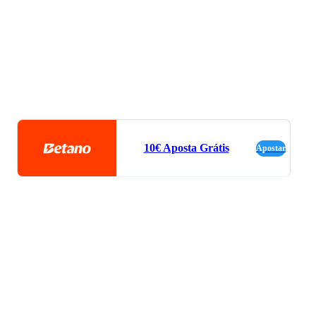
10€ Aposta Grátis
Apostar