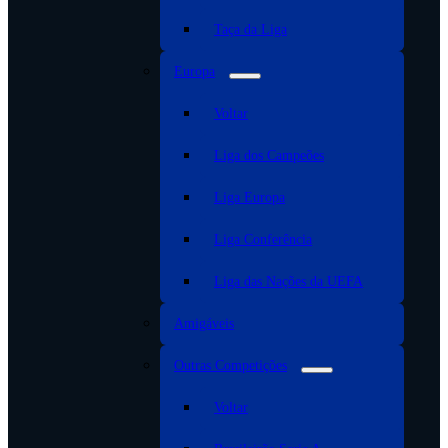
Taça da Liga
Europa
Voltar
Liga dos Campeões
Liga Europa
Liga Conferência
Liga das Nações da UEFA
Amigáveis
Outras Competições
Voltar