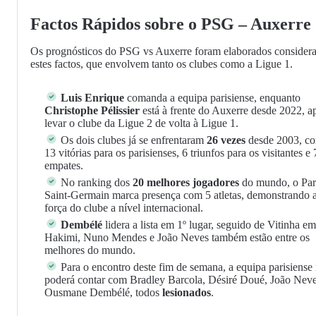
Factos Rápidos sobre o PSG – Auxerre
Os prognósticos do PSG vs Auxerre foram elaborados consider
estes factos, que envolvem tanto os clubes como a Ligue 1.
Luis Enrique
comanda a equipa parisiense, enquanto
Christophe Pélissier
está à frente do Auxerre desde 2022, a
levar o clube da Ligue 2 de volta à Ligue 1.
Os dois clubes já se enfrentaram
26 vezes
desde 2003, c
13 vitórias para os parisienses, 6 triunfos para os visitantes e 
empates.
No ranking dos
20 melhores jogadores
do mundo, o Par
Saint-Germain marca presença com 5 atletas, demonstrando 
força do clube a nível internacional.
Dembélé
lidera a lista em 1º lugar, seguido de Vitinha em
Hakimi, Nuno Mendes e João Neves também estão entre os
melhores do mundo.
Para o encontro deste fim de semana, a equipa parisiense
poderá contar com Bradley Barcola, Désiré Doué, João Neve
Ousmane Dembélé, todos
lesionados
.