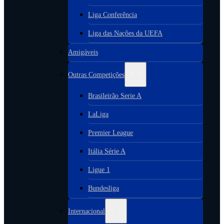
Liga Conferência
Liga das Nações da UEFA
Amigáveis
Outras Competições
Brasileirão Serie A
LaLiga
Premier League
Itália Série A
Ligue 1
Bundesliga
Internacional