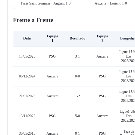
Paris Saint-Germain – Angers: 1-0
Auxerre – Lorient: 1-0
Frente a Frente
Equipa
Equipa
Data
Resultado
Competiç
1
2
Ligue 1 Ub
17/05/2025
PSG
3-1
Auxerre
Etas
2023/202
Ligue 1 Ub
06/12/2024
Auxerre
0-0
PSG
Eats
2023/202
Ligue 1 Ub
21/05/2023
Auxerre
1-2
PSG
Eats
2022/202
Ligue1 Ub
13/11/2022
PSG
5-0
Auxerre
Eats
2022/202
Taça de
30/05/2015
Auxerre
0-1
PSG