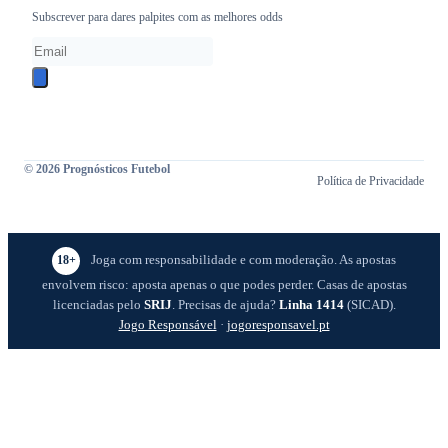
Subscrever para dares palpites com as melhores odds
© 2026 Prognósticos Futebol
Política de Privacidade
Joga com responsabilidade e com moderação. As apostas
18+
envolvem risco: aposta apenas o que podes perder. Casas de apostas
licenciadas pelo
SRIJ
. Precisas de ajuda?
Linha 1414
(SICAD).
Jogo Responsável
·
jogoresponsavel.pt