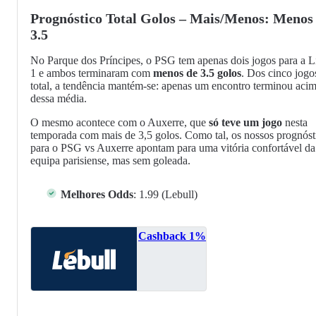
Prognóstico Total Golos – Mais/Menos: Menos
3.5
No Parque dos Príncipes, o PSG tem apenas dois jogos para a L
1 e ambos terminaram com
menos de 3.5 golos
. Dos cinco jogo
total, a tendência mantém-se: apenas um encontro terminou aci
dessa média.
O mesmo acontece com o Auxerre, que
só teve um jogo
nesta
temporada com mais de 3,5 golos. Como tal, os nossos prognóst
para o PSG vs Auxerre apontam para uma vitória confortável da
equipa parisiense, mas sem goleada.
Melhores Odds
: 1.99 (Lebull)
Cashback 1%