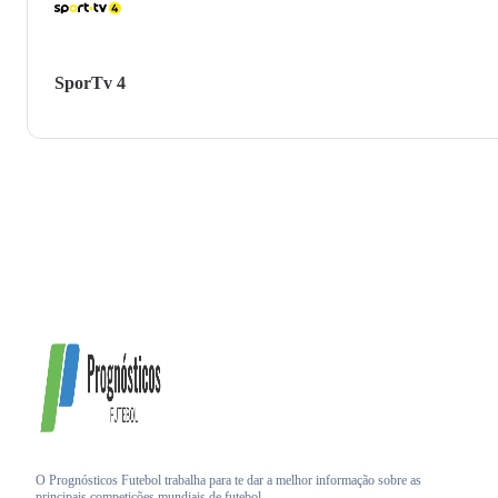
SporTv 4
O Prognósticos Futebol trabalha para te dar a melhor informação sobre as
principais competições mundiais de futebol.