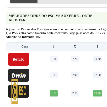
MELHORES ODDS DO PSG VS AUXERRE - ONDE
APOSTAR
A jogar no Parque dos Príncipes e sendo o conjunto mais poderoso da Lig
1, o PSG entra como favorito neste confronto. Veja já as odds do PSG vs
Auxerre no
mercado 1×2
:
Casa
1
X
2
1.14
7.20
15.50
1.13
7.00
17.00
1.15
7.15
18.20