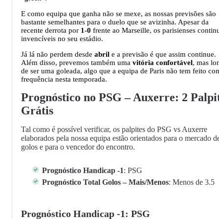
E como equipa que ganha não se mexe, as nossas previsões são
bastante semelhantes para o duelo que se avizinha. Apesar da
recente derrota por
1-0
frente ao Marseille, os parisienses conti
invencíveis no seu estádio.
Já lá não perdem desde
abril
e a previsão é que assim continue.
Além disso, prevemos também uma
vitória confortável
, mas lo
de ser uma goleada, algo que a equipa de Paris não tem feito co
frequência nesta temporada.
Prognóstico no PSG – Auxerre: 2 Palpi
Grátis
Tal como é possível verificar, os palpites do PSG vs Auxerre
elaborados pela nossa equipa estão orientados para o mercado d
golos e para o vencedor do encontro.
Prognóstico Handicap -1
: PSG
Prognóstico Total Golos – Mais/Menos
: Menos de 3.5
Prognóstico Handicap -1: PSG