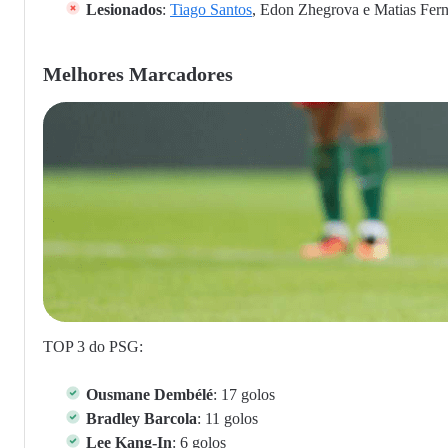
Lesionados
:
Tiago Santos
, Edon Zhegrova e Matias Fer
Melhores Marcadores
TOP 3 do PSG:
Ousmane Dembélé
: 17 golos
Bradley Barcola
: 11 golos
Lee Kang-In
: 6 golos