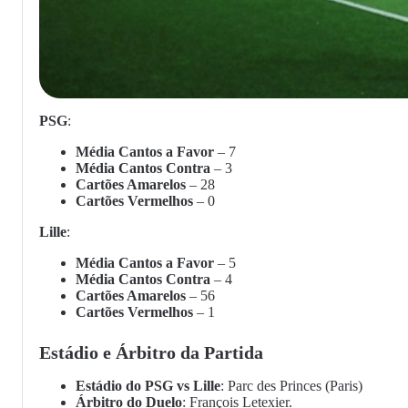
PSG
:
Média Cantos a Favor
– 7
Média Cantos Contra
– 3
Cartões Amarelos
– 28
Cartões Vermelhos
– 0
Lille
:
Média Cantos a Favor
– 5
Média Cantos Contra
– 4
Cartões Amarelos
– 56
Cartões Vermelhos
– 1
Estádio e Árbitro da Partida
Estádio do PSG vs Lille
: Parc des Princes (Paris)
Árbitro do Duelo
: François Letexier.