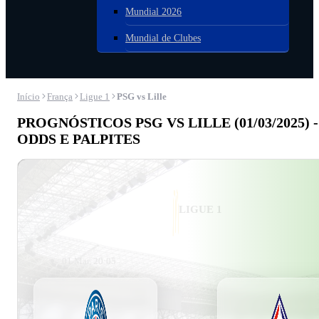
Mundial 2026
Mundial de Clubes
Início
França
Ligue 1
PSG vs Lille
PROGNÓSTICOS PSG VS LILLE (01/03/2025) -
ODDS E PALPITES
LIGUE 1
01 Mar, 20:05