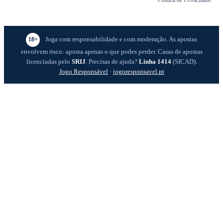
Joga com responsabilidade e com moderação. As apostas
18+
envolvem risco: aposta apenas o que podes perder. Casas de apostas
licenciadas pelo
SRIJ
. Precisas de ajuda?
Linha 1414
(SICAD).
Jogo Responsável
·
jogoresponsavel.pt