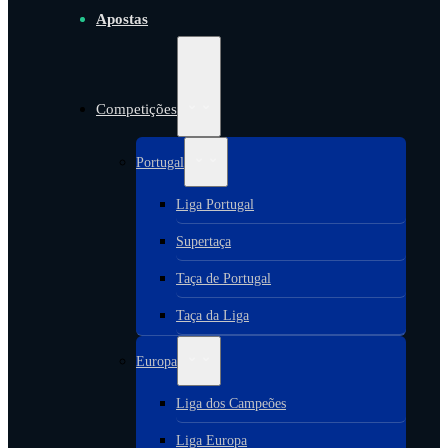
Apostas
Competições
Portugal
Liga Portugal
Supertaça
Taça de Portugal
Taça da Liga
Europa
Liga dos Campeões
Liga Europa