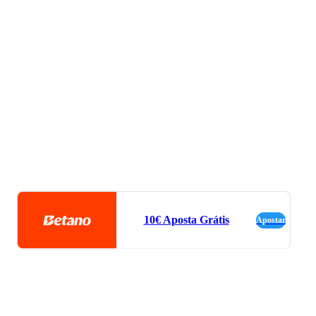
10€ Aposta Grátis
Apostar