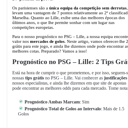
Os parisienses são a
única equipa da competição sem derrotas
,
levam uma vantagem de 7 pontos relativamente ao 2º classificad
Marselha. Quanto ao Lille, exibe uma das melhores épocas dos
últimos anos, o que lhe permite sonhar com um lugar nas
competições europeias.
Para o nosso prognóstico no PSG – Lille, a nossa equipa encont
valor nos
mercados de golos
. Neste artigo, vamos oferecer-lhe 2
grátis para este jogo, e ainda lhe dizemos onde pode encontrar a
melhores cotas. Preparado? Vamos a isso!
Prognóstico no PSG – Lille: 2 Tips Grá
Está na hora de cumprir o que prometemos, e por isso, seguem-s
nossas
tips grátis
no PSG – Lille. Vai conhecer as
justificações
nossos especialistas, e ainda lhe dizemos em que site de apostas
pode encontrar as melhores odds para cada mercado. Tome nota
Prognóstico Ambas Marcam
: Sim
Prognóstico Total de Golos ao Intervalo
: Mais de 1.5
Golos