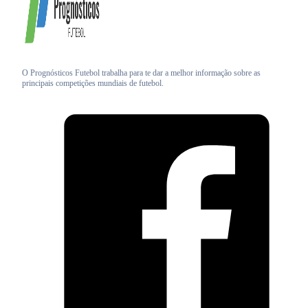
O Prognósticos Futebol trabalha para te dar a melhor informação sobre as
principais competições mundiais de futebol.