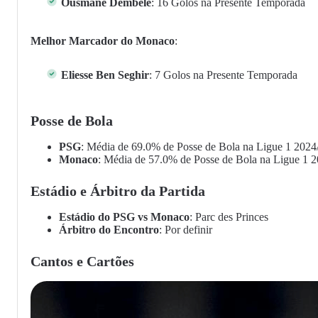
Ousmane Dembélé
: 16 Golos na Presente Temporada
Melhor Marcador do Monaco
:
Eliesse Ben Seghir
: 7 Golos na Presente Temporada
Posse de Bola
PSG
: Média de 69.0% de Posse de Bola na Ligue 1 2024
Monaco
: Média de 57.0% de Posse de Bola na Ligue 1 
Estádio e Árbitro da Partida
Estádio do PSG vs Monaco
: Parc des Princes
Árbitro do Encontro
: Por definir
Cantos e Cartões