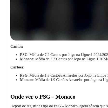
Cantos:
PSG
: Média de 7.2 Cantos por Jogo na Ligue 1 2024/20
Monaco
: Média de 5.3 Cantos por Jogo na Ligue 1 2024
Cartões:
PSG
: Média de 1.3 Cartões Amarelos por Jogo na Ligue
Monaco
: Média de 1.9 Cartões Amarelos por Jogo na Li
Onde ver o PSG - Monaco
Depois de registar as tips do PSG – Monaco, agora só tem que s