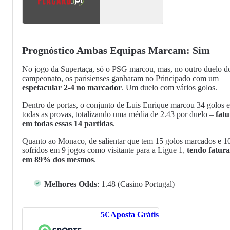
Prognóstico Ambas Equipas Marcam: Sim
No jogo da Supertaça, só o PSG marcou, mas, no outro duelo d
campeonato, os parisienses ganharam no Principado com um
espetacular 2-4 no marcador
. Um duelo com vários golos.
Dentro de portas, o conjunto de Luis Enrique marcou 34 golos 
todas as provas, totalizando uma média de 2.43 por duelo –
fat
em todas essas 14 partidas
.
Quanto ao Monaco, de salientar que tem 15 golos marcados e 1
sofridos em 9 jogos como visitante para a Ligue 1,
tendo fatur
em 89% dos mesmos
.
Melhores Odds
: 1.48 (Casino Portugal)
5€ Aposta Grátis