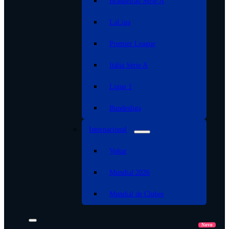
Brasileirão Serie A
LaLiga
Premier League
Itália Série A
Ligue 1
Bundesliga
Internacional
Voltar
Mundial 2026
Mundial de Clubes