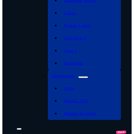
Brasileirão Serie A
LaLiga
Premier League
Itália Série A
Ligue 1
Bundesliga
Internacional
Voltar
Mundial 2026
Mundial de Clubes