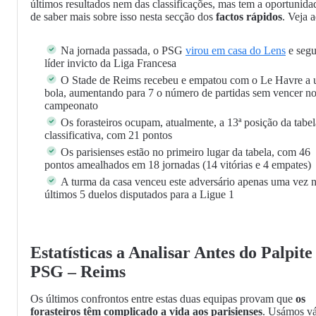
últimos resultados nem das classificações, mas tem a oportunida
de saber mais sobre isso nesta secção dos
factos rápidos
. Veja a
Na jornada passada, o PSG
virou em casa do Lens
e seg
líder invicto da Liga Francesa
O Stade de Reims recebeu e empatou com o Le Havre a
bola, aumentando para 7 o número de partidas sem vencer n
campeonato
Os forasteiros ocupam, atualmente, a 13ª posição da tabel
classificativa, com 21 pontos
Os parisienses estão no primeiro lugar da tabela, com 46
pontos amealhados em 18 jornadas (14 vitórias e 4 empates)
A turma da casa venceu este adversário apenas uma vez 
últimos 5 duelos disputados para a Ligue 1
Estatísticas a Analisar Antes do Palpite
PSG – Reims
Os últimos confrontos entre estas duas equipas provam que
os
forasteiros têm complicado a vida aos parisienses
. Usámos vá