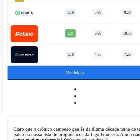
1.19
5.80
9.20
1.21
6.30
10.75
1.18
4.75
7.25
Ver Mais
Claro que o crónico campeão gaulês da última década tinha de t
palco na nossa lista de prognósticos da Liga Francesa. Ainda
nã
soma qualquer derrota
! Será que vai ser desta?