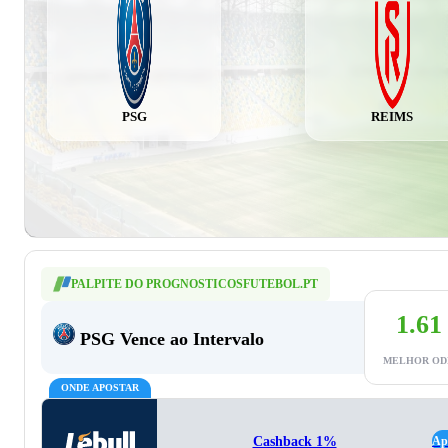
VS
PSG
REIMS
PALPITE DO PROGNOSTICOSFUTEBOL.PT
1.61
PSG Vence ao Intervalo
MELHOR OD
ONDE APOSTAR
Cashback 1%
Ap