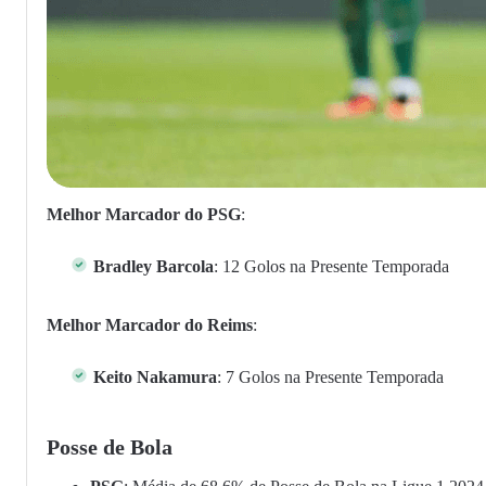
Melhor Marcador do PSG
:
Bradley Barcola
: 12 Golos na Presente Temporada
Melhor Marcador do Reims
:
Keito Nakamura
: 7 Golos na Presente Temporada
Posse de Bola