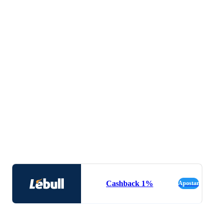
Cashback 1%
Apostar