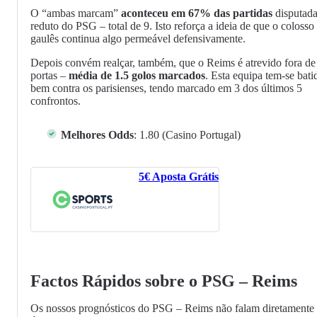
O “ambas marcam”
aconteceu em 67% das partidas
disputada
reduto do PSG – total de 9. Isto reforça a ideia de que o colosso
gaulês continua algo permeável defensivamente.
Depois convém realçar, também, que o Reims é atrevido fora de
portas –
média de 1.5 golos marcados
. Esta equipa tem-se bati
bem contra os parisienses, tendo marcado em 3 dos últimos 5
confrontos.
Melhores Odds
: 1.80 (Casino Portugal)
5€ Aposta Grátis
Factos Rápidos sobre o PSG – Reims
Os nossos prognósticos do PSG – Reims não falam diretamente