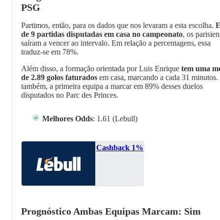
PSG
Partimos, então, para os dados que nos levaram a esta escolha.
E
de 9 partidas disputadas em casa no campeonato
, os parisie
saíram a vencer ao intervalo. Em relação a percentagens, essa
traduz-se em 78%.
Além disso, a formação orientada por Luis Enrique
tem uma m
de 2.89 golos faturados
em casa, marcando a cada 31 minutos. 
também, a primeira equipa a marcar em 89% desses duelos
disputados no Parc des Princes.
Melhores Odds
: 1.61 (Lebull)
Cashback 1%
Prognóstico Ambas Equipas Marcam: Sim