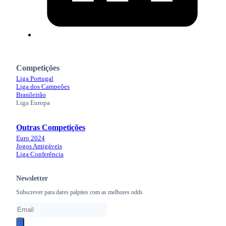
Competições
Liga Portugal
Liga dos Campeões
Brasileirão
Liga Europa
Outras Competições
Euro 2024
Jogos Amigáveis
Liga Conferência
Newsletter
Subscrever para dares palpites com as melhores odds