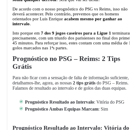
De acordo com o nosso prognóstico do PSG vs Reims, isso não
deverá acontecer. Pelo contrário, prevemos que os homens
orientados por Luis Enrique
acabem mesmo por ganhar ao
intervalo
.
Isto porque em
7 dos 9 jogos caseiros para a Ligue 1
terminara
precisamente, com um triunfo dos parisienses no final dos prime
45 minutos. Para reforçar isso, estes contam com uma média de 
golos marcados nas 1ªs partes.
Prognóstico no PSG – Reims: 2 Tips
Grátis
Para não ficar com a sensação de falta de informação suficiente,
detalhamos-lhe, agora, as nossas
2 tips grátis
do PSG – Reims.
Falamos de resultado ao intervalo e de golos das duas equipas.
Prognóstico Resultado ao Intervalo
: Vitória do PSG
Prognóstico Ambas Equipas Marcam
: Sim
Prognóstico Resultado ao Intervalo: Vitória do