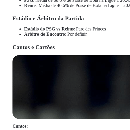
PSG
: Média de 68.6% de Posse de Bola na Ligue 1 2024
Reims
: Média de 46.6% de Posse de Bola na Ligue 1 20
Estádio e Árbitro da Partida
Estádio do PSG vs Reims
: Parc des Princes
Árbitro do Encontro
: Por definir
Cantos e Cartões
Cantos: