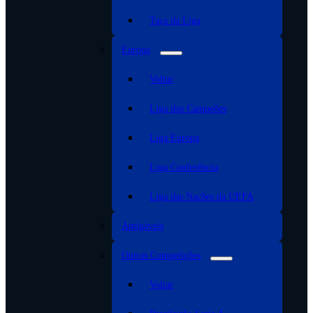
Taça da Liga
Europa
Voltar
Liga dos Campeões
Liga Europa
Liga Conferência
Liga das Nações da UEFA
Amigáveis
Outras Competições
Voltar