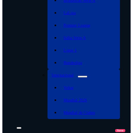
Brasileirão Serie A
LaLiga
Premier League
Itália Série A
Ligue 1
Bundesliga
Internacional
Voltar
Mundial 2026
Mundial de Clubes