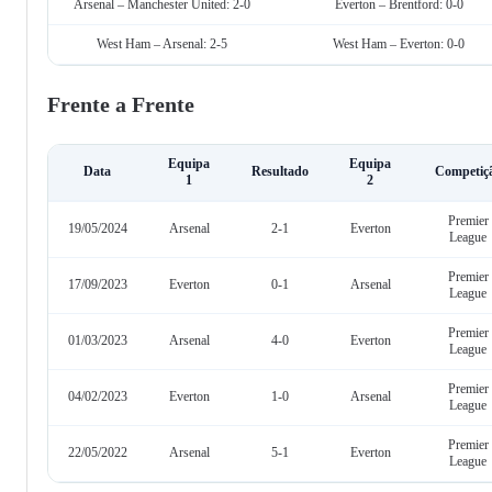
Arsenal – Manchester United: 2-0
Everton – Brentford: 0-0
West Ham – Arsenal: 2-5
West Ham – Everton: 0-0
Frente a Frente
Equipa
Equipa
Data
Resultado
Competiç
1
2
Premier
19/05/2024
Arsenal
2-1
Everton
League
Premier
17/09/2023
Everton
0-1
Arsenal
League
Premier
01/03/2023
Arsenal
4-0
Everton
League
Premier
04/02/2023
Everton
1-0
Arsenal
League
Premier
22/05/2022
Arsenal
5-1
Everton
League