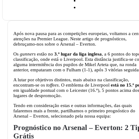
Após nova pausa para as competições europeias, voltamos a cen
atenções na Premier League. Neste artigo de prognósticos,
debruçamo-nos sobre o Arsenal – Everton.
Os
gunners
estão no
3.º lugar da liga inglesa
, a 6 pontos do top
classificação, onde está o Liverpool. Esta distância justifica-se 
alguma intermitência dos pupilos de Mikel Arteta que, na ronda
anterior, empataram com o Fulham (1-1), após 3 vitórias seguida
A lutar por objetivos distintos, mais abaixo na classificação,
encontram-se os
toffees
. O emblema de Liverpool
está no 15.º p
em igualdade pontual com o Leicester (16.º), 5 pontos acima do
lugares de despromoção.
Tendo em consideração estas e outras informações, das quais
falaremos mais a frente, partilhamos o primeiro prognóstico do
Arsenal – Everton, selecionado pela nossa equipa:
Prognóstico no Arsenal – Everton: 2 Ti
Grátis