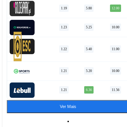
1.19
5.80
12.00
1.23
5.25
10.00
1.22
5.40
11.00
1.21
5.20
10.00
1.21
6.36
11.56
Ver Mais