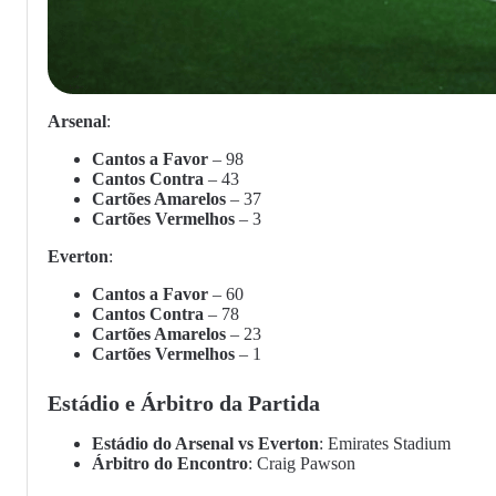
Arsenal
:
Cantos a Favor
– 98
Cantos Contra
– 43
Cartões Amarelos
– 37
Cartões Vermelhos
– 3
Everton
:
Cantos a Favor
– 60
Cantos Contra
– 78
Cartões Amarelos
– 23
Cartões Vermelhos
– 1
Estádio e Árbitro da Partida
Estádio do Arsenal vs Everton
: Emirates Stadium
Árbitro do Encontro
: Craig Pawson