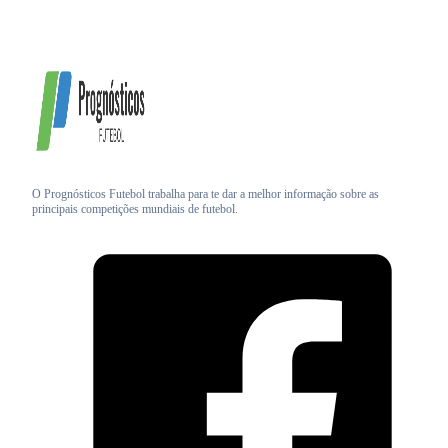
O Prognósticos Futebol trabalha para te dar a melhor informação sobre as
principais competições mundiais de futebol.