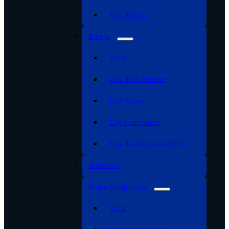
Taça da Liga
Europa
Voltar
Liga dos Campeões
Liga Europa
Liga Conferência
Liga das Nações da UEFA
Amigáveis
Outras Competições
Voltar