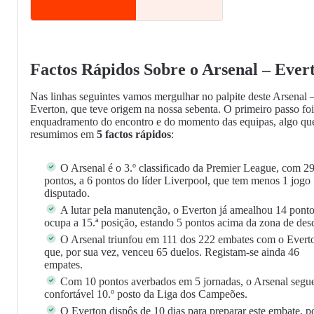
Factos Rápidos Sobre o Arsenal – Ever
Nas linhas seguintes vamos mergulhar no palpite deste Arsenal 
Everton, que teve origem na nossa sebenta. O primeiro passo foi
enquadramento do encontro e do momento das equipas, algo qu
resumimos em
5 factos rápidos
:
O Arsenal é o 3.º classificado da Premier League, com 2
pontos, a 6 pontos do líder Liverpool, que tem menos 1 jogo
disputado.
A lutar pela manutenção, o Everton já amealhou 14 ponto
ocupa a 15.ª posição, estando 5 pontos acima da zona de des
O Arsenal triunfou em 111 dos 222 embates com o Evert
que, por sua vez, venceu 65 duelos. Registam-se ainda 46
empates.
Com 10 pontos averbados em 5 jornadas, o Arsenal segu
confortável 10.º posto da Liga dos Campeões.
O Everton dispôs de 10 dias para preparar este embate, p