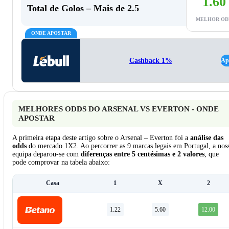
1.60
Total de Golos – Mais de 2.5
MELHOR OD
ONDE APOSTAR
Cashback 1%
Ap
MELHORES ODDS DO ARSENAL VS EVERTON - ONDE
APOSTAR
A primeira etapa deste artigo sobre o Arsenal – Everton foi a
análise das
odds
do mercado 1X2. Ao percorrer as 9 marcas legais em Portugal, a nos
equipa deparou-se com
diferenças entre 5 centésimas e 2 valores
, que
pode comprovar na tabela abaixo:
Casa
1
X
2
1.22
5.60
12.00