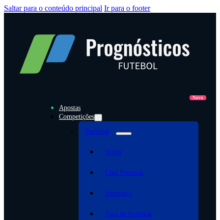
Saltar para o conteúdo principal
Ir para o footer
Apostas
Competições
Portugal
Voltar
Liga Portugal
Supertaça
Taça de Portugal