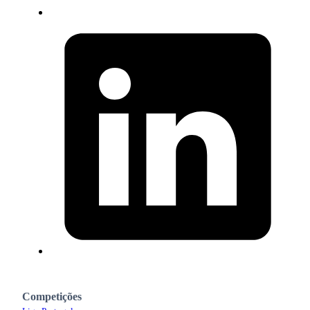
Competições