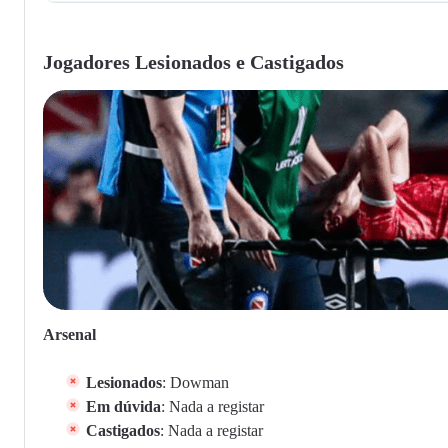
Jogadores Lesionados e Castigados
Arsenal
Lesionados
: Dowman
Em dúvida
: Nada a registar
Castigados
: Nada a registar