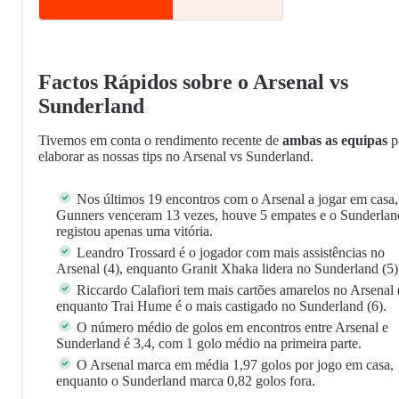
Factos Rápidos sobre o Arsenal vs
Sunderland
Tivemos em conta o rendimento recente de
ambas as equipas
p
elaborar as nossas tips no Arsenal vs Sunderland.
Nos últimos 19 encontros com o Arsenal a jogar em casa,
Gunners venceram 13 vezes, houve 5 empates e o Sunderlan
registou apenas uma vitória.
Leandro Trossard é o jogador com mais assistências no
Arsenal (4), enquanto Granit Xhaka lidera no Sunderland (5)
Riccardo Calafiori tem mais cartões amarelos no Arsenal 
enquanto Trai Hume é o mais castigado no Sunderland (6).
O número médio de golos em encontros entre Arsenal e
Sunderland é 3,4, com 1 golo médio na primeira parte.
O Arsenal marca em média 1,97 golos por jogo em casa,
enquanto o Sunderland marca 0,82 golos fora.