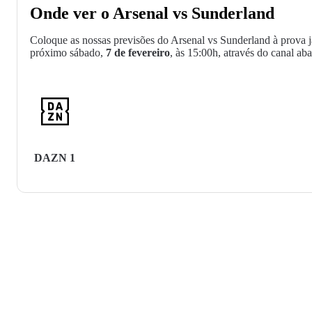
Onde ver o Arsenal vs Sunderland
Coloque as nossas previsões do Arsenal vs Sunderland à prova j
próximo sábado,
7 de fevereiro
, às 15:00h, através do canal aba
DAZN 1