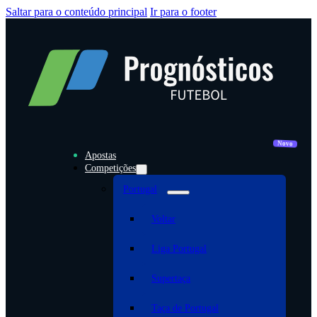
Saltar para o conteúdo principal
Ir para o footer
Apostas
Competições
Portugal
Voltar
Liga Portugal
Supertaça
Taça de Portugal