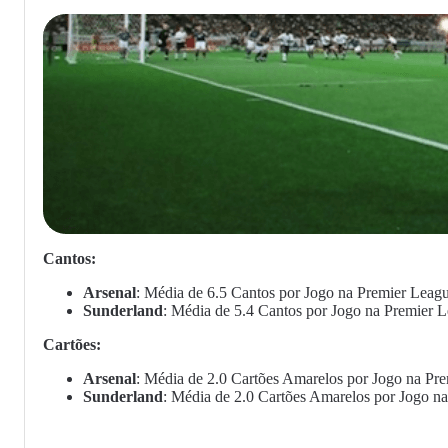
Cantos:
Arsenal
: Média de 6.5 Cantos por Jogo na Premier Leag
Sunderland
: Média de 5.4 Cantos por Jogo na Premier 
Cartões:
Arsenal
: Média de 2.0 Cartões Amarelos por Jogo na Pr
Sunderland
: Média de 2.0 Cartões Amarelos por Jogo n