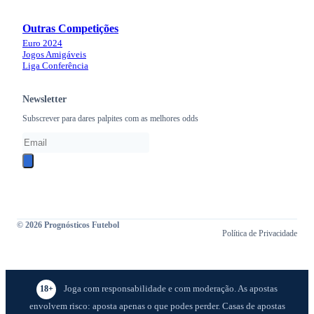
Outras Competições
Euro 2024
Jogos Amigáveis
Liga Conferência
Newsletter
Subscrever para dares palpites com as melhores odds
© 2026 Prognósticos Futebol
Política de Privacidade
Joga com responsabilidade e com moderação. As apostas
18+
envolvem risco: aposta apenas o que podes perder. Casas de apostas