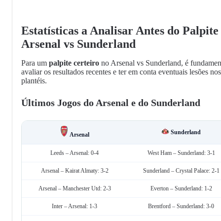
Estatísticas a Analisar Antes do Palpite
Arsenal vs Sunderland
Para um
palpite certeiro
no Arsenal vs Sunderland, é fundamen
avaliar os resultados recentes e ter em conta eventuais lesões nos
plantéis.
Últimos Jogos do Arsenal e do Sunderland
Sunderland
Arsenal
Leeds – Arsenal: 0-4
West Ham – Sunderland: 3-1
Arsenal – Kairat Almaty: 3-2
Sunderland – Crystal Palace: 2-1
Arsenal – Manchester Utd: 2-3
Everton – Sunderland: 1-2
Inter – Arsenal: 1-3
Brentford – Sunderland: 3-0