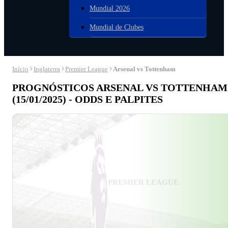
Mundial 2026
Mundial de Clubes
Início
Inglaterra
Premier League
Arsenal vs Tottenham
PROGNÓSTICOS ARSENAL VS TOTTENHAM
(15/01/2025) - ODDS E PALPITES
PREMIER LEAGUE