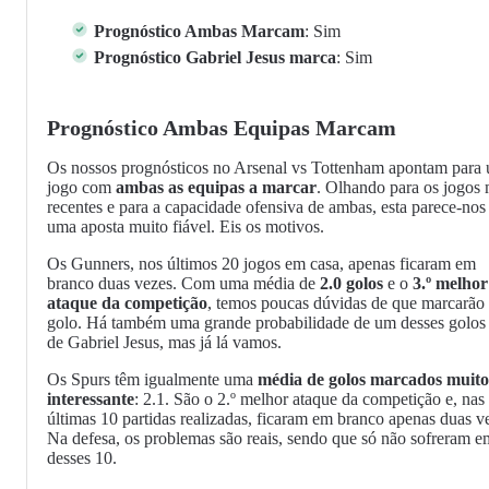
Prognóstico Ambas Marcam
: Sim
Prognóstico Gabriel Jesus marca
: Sim
Prognóstico Ambas Equipas Marcam
Os nossos prognósticos no Arsenal vs Tottenham apontam para
jogo com
ambas as equipas a marcar
. Olhando para os jogos 
recentes e para a capacidade ofensiva de ambas, esta parece-nos
uma aposta muito fiável. Eis os motivos.
Os Gunners, nos últimos 20 jogos em casa, apenas ficaram em
branco duas vezes. Com uma média de
2.0 golos
e o
3.º melhor
ataque da competição
, temos poucas dúvidas de que marcarão
golo. Há também uma grande probabilidade de um desses golos 
de Gabriel Jesus, mas já lá vamos.
Os Spurs têm igualmente uma
média de golos marcados muito
interessante
: 2.1. São o 2.º melhor ataque da competição e, nas
últimas 10 partidas realizadas, ficaram em branco apenas duas v
Na defesa, os problemas são reais, sendo que só não sofreram e
desses 10.