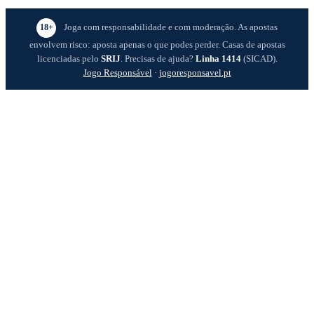
Joga com responsabilidade e com moderação. As apostas
18+
envolvem risco: aposta apenas o que podes perder. Casas de apostas
licenciadas pelo
SRIJ
. Precisas de ajuda?
Linha 1414
(SICAD).
Jogo Responsável
·
jogoresponsavel.pt