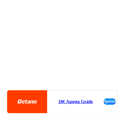
10€ Aposta Grátis
Apostar