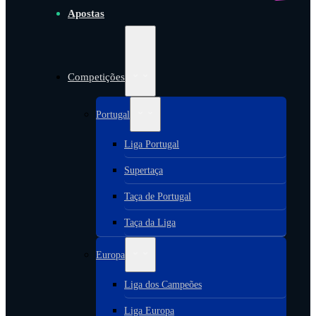
Apostas
Competições
Portugal
Liga Portugal
Supertaça
Taça de Portugal
Taça da Liga
Europa
Liga dos Campeões
Liga Europa