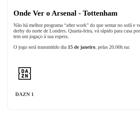
Onde Ver o Arsenal - Tottenham
Não há melhor programa “after work” do que sentar no sofá e v
derby do norte de Londres. Quarta-feira, vá rápido para casa po
tem um jogaço à sua espera.
O jogo será transmitido dia
15 de janeiro
, pelas 20.00h na:
DAZN 1