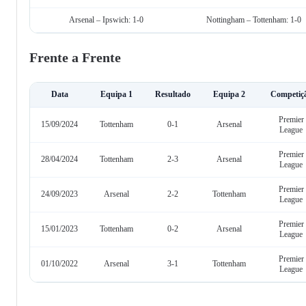
Arsenal – Ipswich: 1-0
Nottingham – Tottenham: 1-0
Frente a Frente
Data
Equipa 1
Resultado
Equipa 2
Competiç
Premier
15/09/2024
Tottenham
0-1
Arsenal
League
Premier
28/04/2024
Tottenham
2-3
Arsenal
League
Premier
24/09/2023
Arsenal
2-2
Tottenham
League
Premier
15/01/2023
Tottenham
0-2
Arsenal
League
Premier
01/10/2022
Arsenal
3-1
Tottenham
League