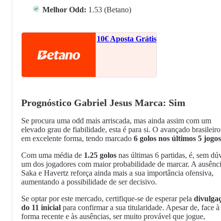
Melhor Odd:
1.53 (Betano)
10€ Aposta Grátis
Prognóstico Gabriel Jesus Marca: Sim
Se procura uma odd mais arriscada, mas ainda assim com um
elevado grau de fiabilidade, esta é para si. O avançado brasileiro
em excelente forma, tendo marcado
6 golos nos últimos 5 jogos
Com uma média de
1.25 golos
nas últimas 6 partidas, é, sem dú
um dos jogadores com maior probabilidade de marcar. A ausênc
Saka e Havertz reforça ainda mais a sua importância ofensiva,
aumentando a possibilidade de ser decisivo.
Se optar por este mercado, certifique-se de esperar pela
divulga
do 11 inicial
para confirmar a sua titularidade. Apesar de, face à
forma recente e às ausências, ser muito provável que jogue,