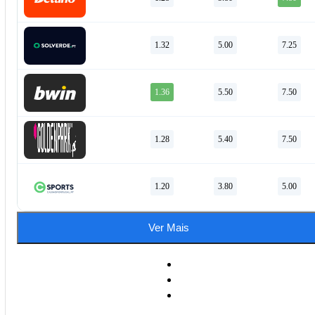
1.32
5.00
7.25
1.36
5.50
7.50
1.28
5.40
7.50
1.20
3.80
5.00
Ver Mais