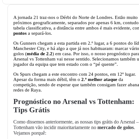
A jornada 21 traz-nos o Dérbi do Norte de Londres. Estão muito
próximos geograficamente, separados por apenas 6 km, contudo
tabela classificativa, a distância entre ambos é mais evidente, c
pontos
a separá-los.
Os Gunners chegam a esta partida em 2.º lugar, a 6 pontos do líd
Manchester City, e há algo a que já nos habituaram: marcar vári
golos (
média de 2.2
) em casa. Por isso, o nosso prognóstico par
Arsenal vs Tottenham vai nesse sentido. Selecionamos também 
jogador da equipa que tem estado com o “pé quente”.
Os Spurs chegam a este encontro com 24 pontos, em 12º lugar.
Apesar da forma mais débil, têm o
2.º melhor ataque
da
competição, sendo de esperar que também consigam fazer abana
redes de Raya.
Prognóstico no Arsenal vs Tottenham:
Tips Grátis
Como dissemos anteriormente, as nossas tips grátis do Arsenal –
Tottenham vão incidir maioritariamente no
mercado de golos
.
Vejamos porquê: