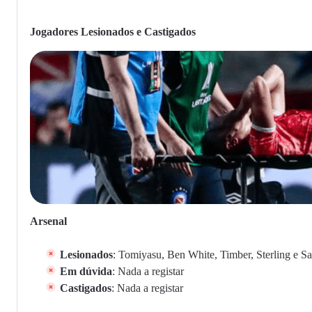
Jogadores Lesionados e Castigados
Arsenal
Lesionados
: Tomiyasu, Ben White, Timber, Sterling e S
Em dúvida
: Nada a registar
Castigados
: Nada a registar