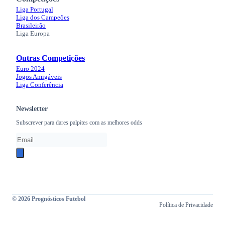
Liga Portugal
Liga dos Campeões
Brasileirão
Liga Europa
Outras Competições
Euro 2024
Jogos Amigáveis
Liga Conferência
Newsletter
Subscrever para dares palpites com as melhores odds
© 2026 Prognósticos Futebol
Política de Privacidade