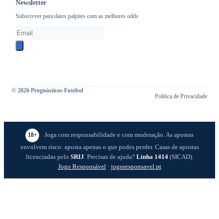
Newsletter
Subscrever para dares palpites com as melhores odds
© 2026 Prognósticos Futebol
Política de Privacidade
Joga com responsabilidade e com moderação. As apostas
18+
envolvem risco: aposta apenas o que podes perder. Casas de apostas
licenciadas pelo
SRIJ
. Precisas de ajuda?
Linha 1414
(SICAD).
Jogo Responsável
·
jogoresponsavel.pt