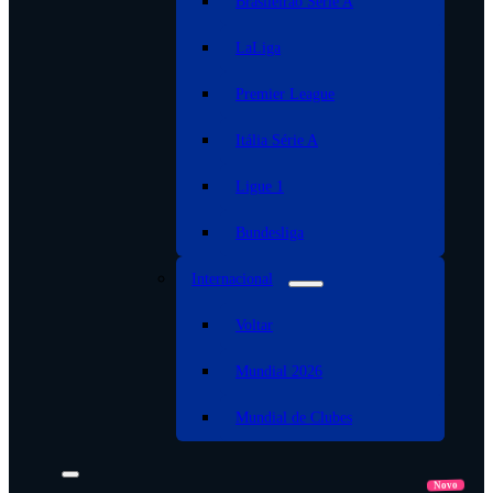
Brasileirão Serie A
LaLiga
Premier League
Itália Série A
Ligue 1
Bundesliga
Internacional
Voltar
Mundial 2026
Mundial de Clubes