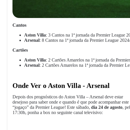
Cantos
Aston Villa
: 3 Cantos na 1ª jornada da Premier League 
Arsenal
: 8 Cantos na 1ª jornada da Premier League 2024
Cartões
Aston Villa
: 2 Cartões Amarelos na 1ª jornada da Premi
Arsenal
: 2 Cartões Amarelos na 1ª jornada da Premier 
Onde Ver o Aston Villa - Arsenal
Depois dos prognósticos do Aston Villa – Arsenal deve estar
desejoso para saber onde e quando é que pode acompanhar este
“jogaço” da Premier League! Este sábado,
dia 24 de agosto
, pe
17:30h, ponha a box no seguinte canal televisivo: