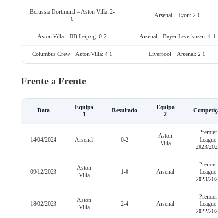
Borussia Dortmund – Aston Villa: 2-
Arsenal – Lyon: 2-0
0
Aston Villa – RB Leipzig: 0-2
Arsenal – Bayer Leverkusen: 4-1
Columbus Crew – Aston Villa: 4-1
Liverpool – Arsenal: 2-1
Frente a Frente
Equipa
Equipa
Data
Resultado
Competiç
1
2
Premier
Aston
14/04/2024
Arsenal
0-2
League
Villa
2023/202
Premier
Aston
09/12/2023
1-0
Arsenal
League
Villa
2023/202
Premier
Aston
18/02/2023
2-4
Arsenal
League
Villa
2022/202