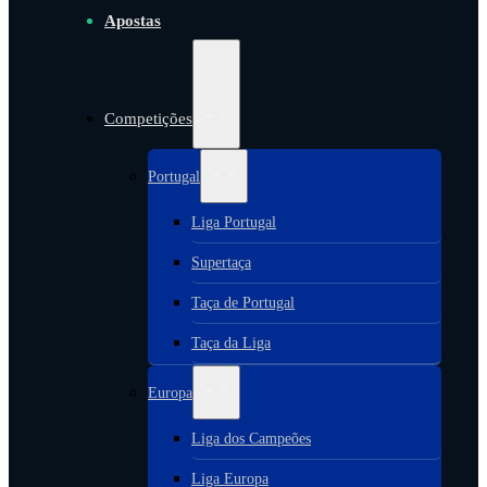
Apostas
Competições
Portugal
Liga Portugal
Supertaça
Taça de Portugal
Taça da Liga
Europa
Liga dos Campeões
Liga Europa