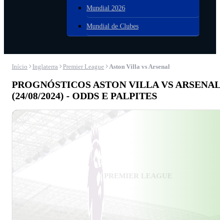
Mundial 2026
Mundial de Clubes
Início
Inglaterra
Premier League
Aston Villa vs Arsenal
PROGNÓSTICOS ASTON VILLA VS ARSENA
(24/08/2024) - ODDS E PALPITES
PREMIER LEAGUE