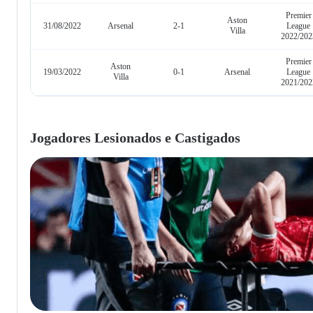
Premier
Aston
31/08/2022
Arsenal
2-1
League
Villa
2022/202
Premier
Aston
19/03/2022
0-1
Arsenal
League
Villa
2021/202
Jogadores Lesionados e Castigados