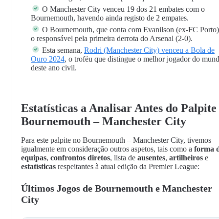
O Manchester City venceu 19 dos 21 embates com o
Bournemouth, havendo ainda registo de 2 empates.
O Bournemouth, que conta com Evanilson (ex-FC Porto),
o responsável pela primeira derrota do Arsenal (2-0).
Esta semana,
Rodri (Manchester City) venceu a Bola de
Ouro 2024
, o troféu que distingue o melhor jogador do mun
deste ano civil.
Estatísticas a Analisar Antes do Palpite
Bournemouth – Manchester City
Para este palpite no Bournemouth – Manchester City, tivemos
igualmente em consideração outros aspetos, tais como a
forma 
equipas
,
confrontos diretos
, lista de
ausentes
,
artilheiros
e
estatísticas
respeitantes à atual edição da Premier League:
Últimos Jogos de Bournemouth e Manchester
City