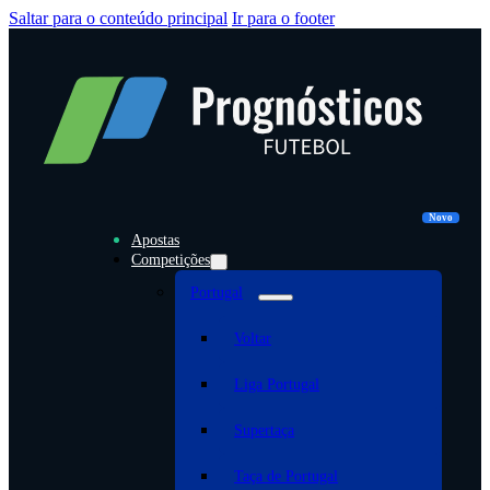
Saltar para o conteúdo principal
Ir para o footer
Apostas
Competições
Portugal
Voltar
Liga Portugal
Supertaça
Taça de Portugal