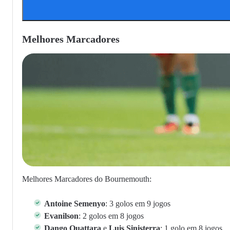
Melhores Marcadores
Melhores Marcadores do Bournemouth:
Antoine Semenyo
: 3 golos em 9 jogos
Evanilson
: 2 golos em 8 jogos
Dango Ouattara
e
Luis Sinisterra
: 1 golo em 8 jogos