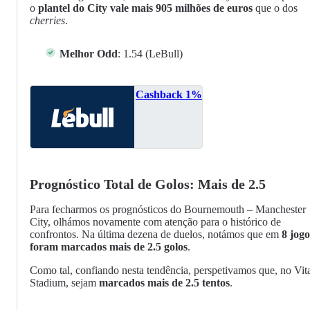
o
plantel do City vale mais 905 milhões de euros
que o dos
cherries
.
Melhor Odd
: 1.54 (LeBull)
Cashback 1%
Prognóstico Total de Golos: Mais de 2.5
Para fecharmos os prognósticos do Bournemouth – Manchester
City, olhámos novamente com atenção para o histórico de
confrontos. Na última dezena de duelos, notámos que em
8 jogo
foram marcados mais de 2.5 golos
.
Como tal, confiando nesta tendência, perspetivamos que, no Vita
Stadium, sejam
marcados mais de 2.5 tentos
.