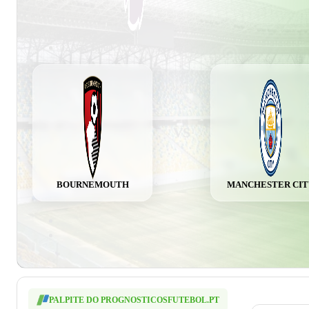
02 Nov, 15:00
VS
BOURNEMOUTH
MANCHESTER CIT
PALPITE DO PROGNOSTICOSFUTEBOL.PT