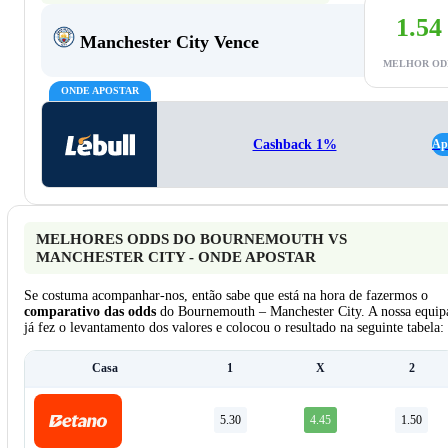
1.54
Manchester City Vence
MELHOR OD
ONDE APOSTAR
Cashback 1%
Ap
MELHORES ODDS DO BOURNEMOUTH VS
MANCHESTER CITY - ONDE APOSTAR
Se costuma acompanhar-nos, então sabe que está na hora de fazermos o
comparativo das odds
do Bournemouth – Manchester City. A nossa equip
já fez o levantamento dos valores e colocou o resultado na seguinte tabela:
Casa
1
X
2
5.30
4.45
1.50