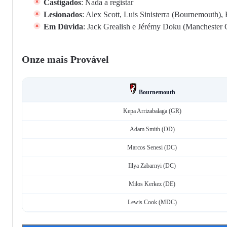
Castigados
: Nada a registar
Lesionados
: Alex Scott, Luis Sinisterra (Bournemouth
Em Dúvida
: Jack Grealish e Jérémy Doku (Manchester 
Onze mais Provável
Bournemouth
Kepa Arrizabalaga (GR)
Adam Smith (DD)
Marcos Senesi (DC)
Illya Zabarnyi (DC)
Milos Kerkez (DE)
Lewis Cook (MDC)