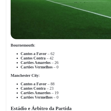
Bournemouth
:
Cantos a Favor
– 62
Cantos Contra
– 42
Cartões Amarelos
– 26
Cartões Vermelhos
– 0
Manchester City
:
Cantos a Favor
– 88
Cantos Contra
– 23
Cartões Amarelos
– 19
Cartões Vermelhos
– 0
Estádio e Árbitro da Partida