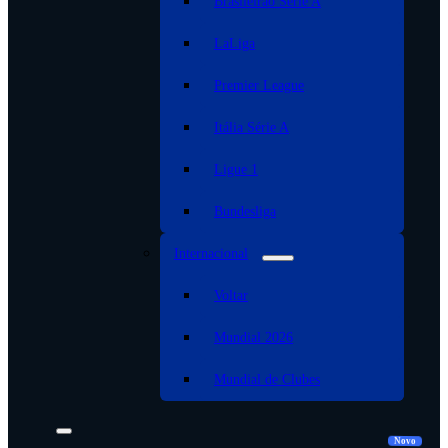
Brasileirão Serie A
LaLiga
Premier League
Itália Série A
Ligue 1
Bundesliga
Internacional
Voltar
Mundial 2026
Mundial de Clubes