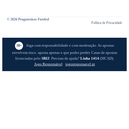
© 2026 Prognósticos Futebol
Política de Privacidade
Joga com responsabilidade e com moderação. As apostas
18+
envolvem risco: aposta apenas o que podes perder. Casas de apostas
licenciadas pelo
SRIJ
. Precisas de ajuda?
Linha 1414
(SICAD).
Jogo Responsável
·
jogoresponsavel.pt