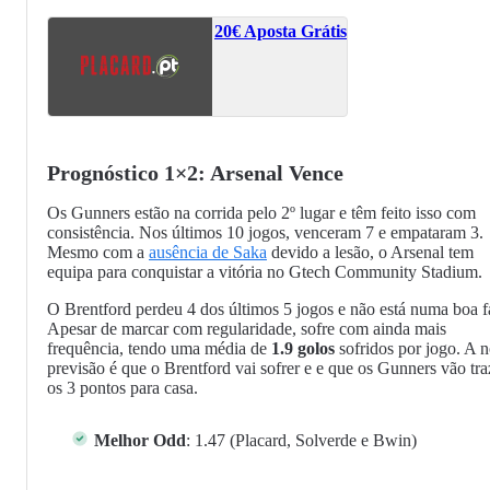
20€ Aposta Grátis
Prognóstico 1×2: Arsenal Vence
Os Gunners estão na corrida pelo 2º lugar e têm feito isso com
consistência. Nos últimos 10 jogos, venceram 7 e empataram 3.
Mesmo com a
ausência de Saka
devido a lesão, o Arsenal tem
equipa para conquistar a vitória no Gtech Community Stadium.
O Brentford perdeu 4 dos últimos 5 jogos e não está numa boa f
Apesar de marcar com regularidade, sofre com ainda mais
frequência, tendo uma média de
1.9 golos
sofridos por jogo. A 
previsão é que o Brentford vai sofrer e e que os Gunners vão tra
os 3 pontos para casa.
Melhor Odd
: 1.47 (Placard, Solverde e Bwin)