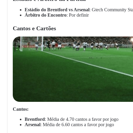
Estádio do Brentford vs Arsenal
: Gtech Community St
Árbitro do Encontro
: Por definir
Cantos e Cartões
Cantos:
Brentford
: Média de 4.70 cantos a favor por jogo
Arsenal
: Média de 6.60 cantos a favor por jogo