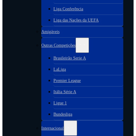
Liga Conferência
Liga das Nações da UEFA
Amigáveis
Outras Competições
Brasileirão Serie A
LaLiga
Premier League
Itália Série A
Ligue 1
Bundesliga
Internacional