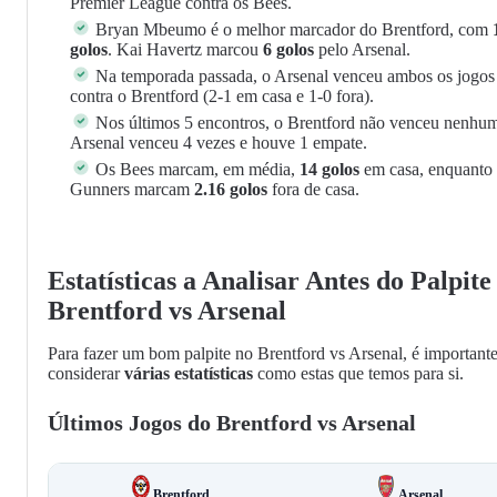
Premier League contra os Bees.
Bryan Mbeumo é o melhor marcador do Brentford, com
golos
. Kai Havertz marcou
6 golos
pelo Arsenal.
Na temporada passada, o Arsenal venceu ambos os jogos
contra o Brentford (2-1 em casa e 1-0 fora).
Nos últimos 5 encontros, o Brentford não venceu nenhum
Arsenal venceu 4 vezes e houve 1 empate.
Os Bees marcam, em média,
14 golos
em casa, enquanto
Gunners marcam
2.16 golos
fora de casa.
Estatísticas a Analisar Antes do Palpite
Brentford vs Arsenal
Para fazer um bom palpite no Brentford vs Arsenal, é important
considerar
várias estatísticas
como estas que temos para si.
Últimos Jogos do Brentford vs Arsenal
Brentford
Arsenal