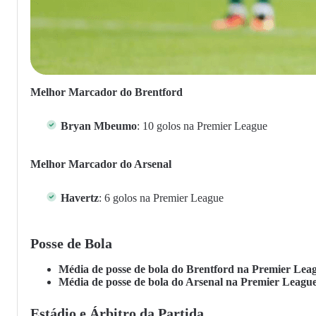
Melhor Marcador do Brentford
Bryan Mbeumo
: 10 golos na Premier League
Melhor Marcador do Arsenal
Havertz
: 6 golos na Premier League
Posse de Bola
Média de posse de bola do Brentford na Premier Lea
Média de posse de bola do Arsenal na Premier Leagu
Estádio e Árbitro da Partida