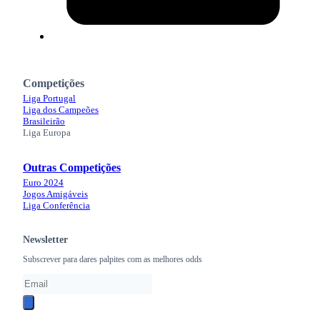
Competições
Liga Portugal
Liga dos Campeões
Brasileirão
Liga Europa
Outras Competições
Euro 2024
Jogos Amigáveis
Liga Conferência
Newsletter
Subscrever para dares palpites com as melhores odds