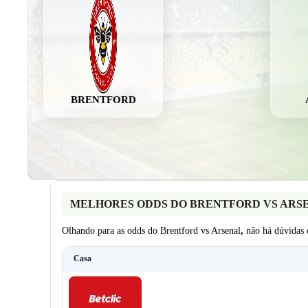
VS
BRENTFORD
MELHORES ODDS DO BRENTFORD VS ARSE
Olhando para as odds do Brentford vs Arsenal
,
não há dúvidas
Casa