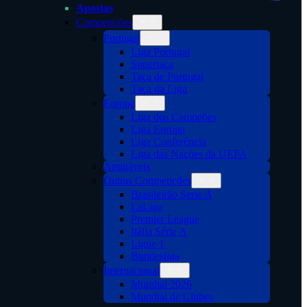
Apostas
Competições
Portugal
Liga Portugal
Supertaça
Taça de Portugal
Taça da Liga
Europa
Liga dos Campeões
Liga Europa
Liga Conferência
Liga das Nações da UEFA
Amigáveis
Outras Competições
Brasileirão Serie A
LaLiga
Premier League
Itália Série A
Ligue 1
Bundesliga
Internacional
Mundial 2026
Mundial de Clubes