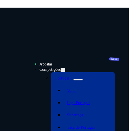
Apostas
Competições
Portugal
Voltar
Liga Portugal
Supertaça
Taça de Portugal