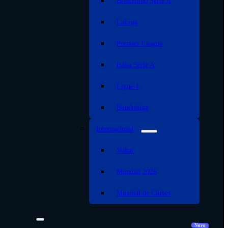
Brasileirão Serie A
LaLiga
Premier League
Itália Série A
Ligue 1
Bundesliga
Internacional
Voltar
Mundial 2026
Mundial de Clubes