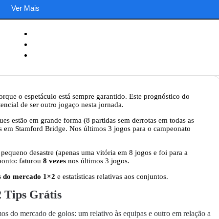
Ver Mais
rque o espetáculo está sempre garantido. Este prognóstico do
ncial de ser outro jogaço nesta jornada.
lues estão em grande forma (8 partidas sem derrotas em todas as
s em Stamford Bridge. Nos últimos 3 jogos para o campeonato
 pequeno desastre (apenas uma vitória em 8 jogos e foi para a
ponto: faturou
8 vezes
nos últimos 3 jogos.
s do mercado 1×2
e estatísticas relativas aos conjuntos.
 Tips Grátis
mos do mercado de golos: um relativo às equipas e outro em relação a