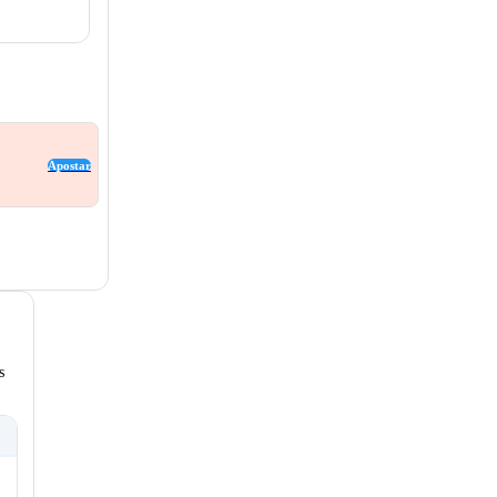
Apostar
s