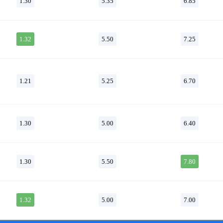
1.30
5.35
6.85
1.32
5.50
7.25
1.21
5.25
6.70
1.30
5.00
6.40
1.30
5.50
7.80
1.32
5.00
7.00