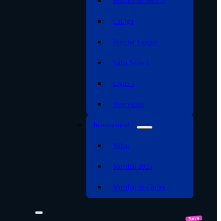
Brasileirão Serie A
LaLiga
Premier League
Itália Série A
Ligue 1
Bundesliga
Internacional
Voltar
Mundial 2026
Mundial de Clubes