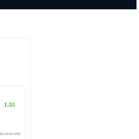
1.55
MELHOR ODD