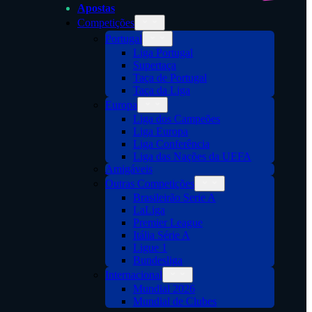
Apostas
Competições
Portugal
Liga Portugal
Supertaça
Taça de Portugal
Taça da Liga
Europa
Liga dos Campeões
Liga Europa
Liga Conferência
Liga das Nações da UEFA
Amigáveis
Outras Competições
Brasileirão Serie A
LaLiga
Premier League
Itália Série A
Ligue 1
Bundesliga
Internacional
Mundial 2026
Mundial de Clubes