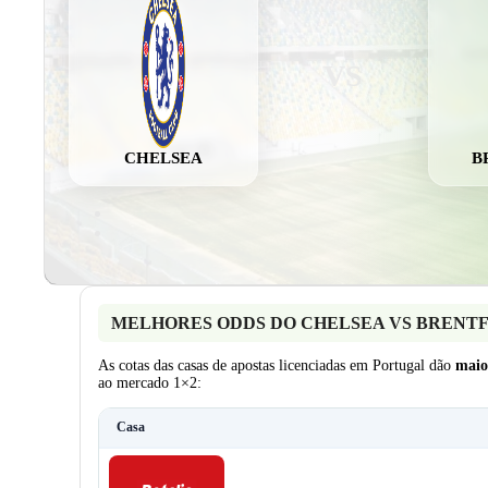
VS
CHELSEA
B
MELHORES ODDS DO CHELSEA VS BRENTF
As cotas das casas de apostas licenciadas em Portugal dão
maio
ao mercado 1×2:
Casa