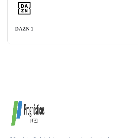
DAZN 1