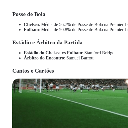
Posse de Bola
Chelsea
: Média de 56.7% de Posse de Bola na Premier 
Fulham
: Média de 50.8% de Posse de Bola na Premier 
Estádio e Árbitro da Partida
Estádio do Chelsea vs Fulham
: Stamford Bridge
Árbitro do Encontro
: Samuel Barrott
Cantos e Cartões