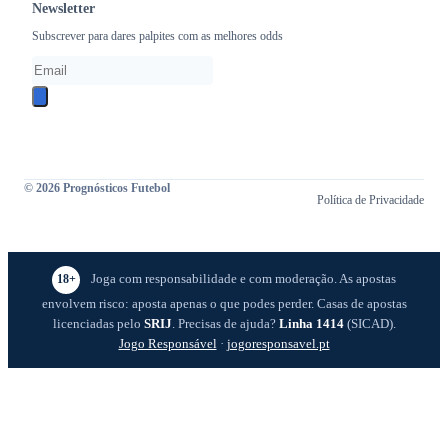
Newsletter
Subscrever para dares palpites com as melhores odds
© 2026 Prognósticos Futebol
Política de Privacidade
Joga com responsabilidade e com moderação. As apostas
18+
envolvem risco: aposta apenas o que podes perder. Casas de apostas
licenciadas pelo
SRIJ
. Precisas de ajuda?
Linha 1414
(SICAD).
Jogo Responsável
·
jogoresponsavel.pt