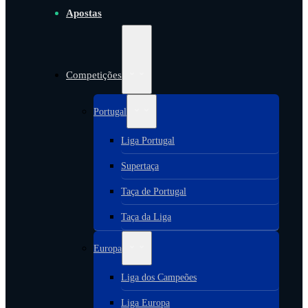
Apostas
Competições
Portugal
Liga Portugal
Supertaça
Taça de Portugal
Taça da Liga
Europa
Liga dos Campeões
Liga Europa