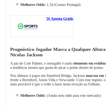
Melhores Odds
: 1.54 (Casino Portugal)
5€ Aposta Grátis
Prognóstico Jogador Marca a Qualquer Altura
Nicolas Jackson
A par de Cole Palmer, o senegalês é outro
elemento em evidênc
a tendência mostra que gosta de picar o ponto dentro de portas.
Nos últimos 4 jogos em Stamford Bridge, Jackson
marcou em 
frente a Brentford, Aston Villa e Newcastle. Com esse registo, o
mais provável é que o volte a fazer nesta receção ao Fulham.
Melhores Odds
: (Ainda sem odds para este mercado)