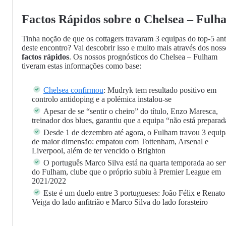
Factos Rápidos sobre o Chelsea – Fulh
Tinha noção de que os cottagers travaram 3 equipas do top-5 an
deste encontro? Vai descobrir isso e muito mais através dos noss
factos rápidos
. Os nossos prognósticos do Chelsea – Fulham
tiveram estas informações como base:
Chelsea confirmou
: Mudryk tem resultado positivo em
controlo antidoping e a polémica instalou-se
Apesar de se “sentir o cheiro” do título, Enzo Maresca,
treinador dos blues, garantiu que a equipa “não está preparad
Desde 1 de dezembro até agora, o Fulham travou 3 equip
de maior dimensão: empatou com Tottenham, Arsenal e
Liverpool, além de ter vencido o Brighton
O português Marco Silva está na quarta temporada ao ser
do Fulham, clube que o próprio subiu à Premier League em
2021/2022
Este é um duelo entre 3 portugueses: João Félix e Renato
Veiga do lado anfitrião e Marco Silva do lado forasteiro