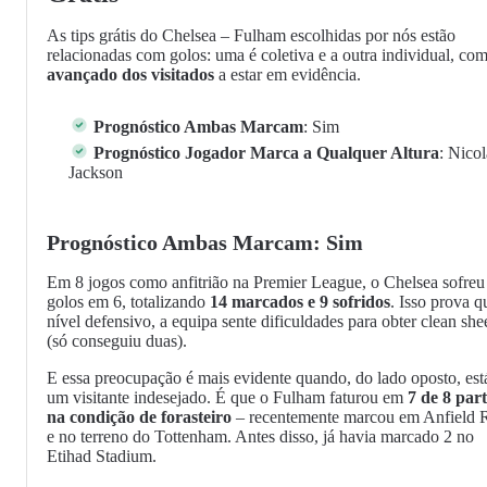
As tips grátis do Chelsea – Fulham escolhidas por nós estão
relacionadas com golos: uma é coletiva e a outra individual, co
avançado dos visitados
a estar em evidência.
Prognóstico Ambas Marcam
: Sim
Prognóstico Jogador Marca a Qualquer Altura
: Nicol
Jackson
Prognóstico Ambas Marcam: Sim
Em 8 jogos como anfitrião na Premier League, o Chelsea sofreu
golos em 6, totalizando
14 marcados e 9 sofridos
. Isso prova q
nível defensivo, a equipa sente dificuldades para obter clean she
(só conseguiu duas).
E essa preocupação é mais evidente quando, do lado oposto, est
um visitante indesejado. É que o Fulham faturou em
7 de 8 par
na condição de forasteiro
– recentemente marcou em Anfield 
e no terreno do Tottenham. Antes disso, já havia marcado 2 no
Etihad Stadium.