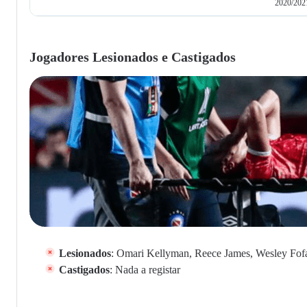
2020/202
Jogadores Lesionados e Castigados
Lesionados
: Omari Kellyman, Reece James, Wesley Fof
Castigados
: Nada a registar