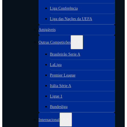
Liga Conferência
Liga das Nações da UEFA
Amigáveis
Outras Competições
Brasileirão Serie A
LaLiga
Premier League
Itália Série A
Ligue 1
Bundesliga
Internacional