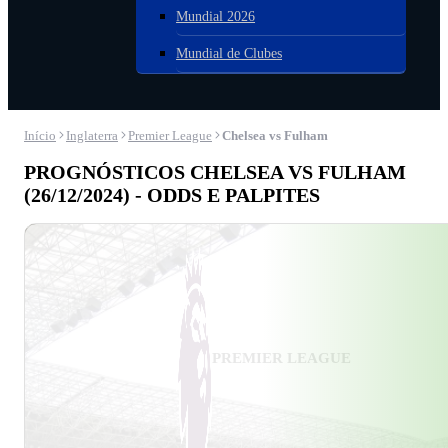
Mundial 2026
Mundial de Clubes
Início
Inglaterra
Premier League
Chelsea vs Fulham
PROGNÓSTICOS CHELSEA VS FULHAM
(26/12/2024) - ODDS E PALPITES
PREMIER LEAGUE