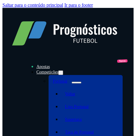
Saltar para o conteúdo principal
Ir para o footer
Apostas
Competições
Portugal
Voltar
Liga Portugal
Supertaça
Taça de Portugal