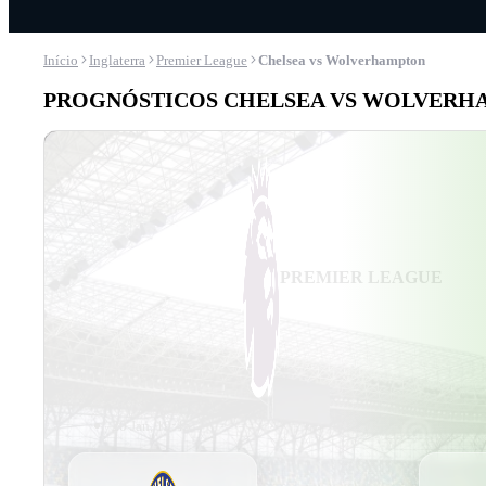
Início
Inglaterra
Premier League
Chelsea vs Wolverhampton
PROGNÓSTICOS CHELSEA VS WOLVERHAMP
PREMIER LEAGUE
20 Jan, 19:45