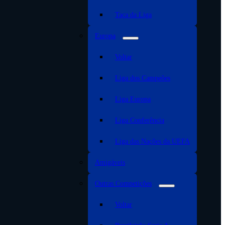
Taça da Liga
Europa
Voltar
Liga dos Campeões
Liga Europa
Liga Conferência
Liga das Nações da UEFA
Amigáveis
Outras Competições
Voltar