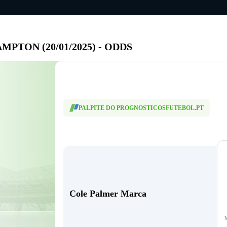
TON (20/01/2025) - ODDS
PALPITE DO PROGNOSTICOSFUTEBOL.PT
Cole Palmer Marca