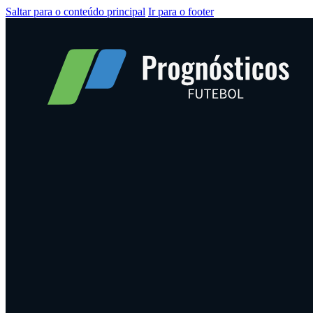
Saltar para o conteúdo principal
Ir para o footer