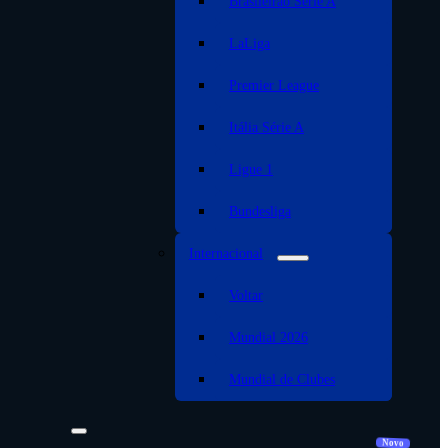
Brasileirão Serie A
LaLiga
Premier League
Itália Série A
Ligue 1
Bundesliga
Internacional
Voltar
Mundial 2026
Mundial de Clubes