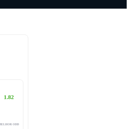
1.82
MELHOR ODD