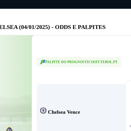
EA (04/01/2025) - ODDS E PALPITES
PALPITE DO PROGNOSTICOSFUTEBOL.PT
Chelsea Vence