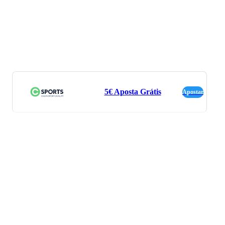
5€ Aposta Grátis
Apostar