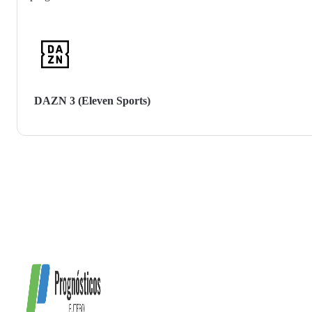
DAZN 3 (Eleven Sports)