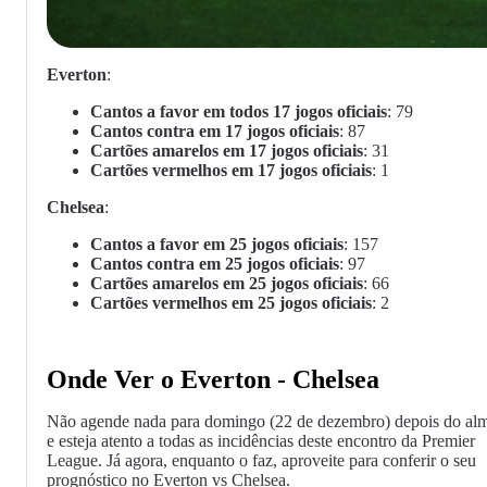
Everton
:
Cantos a favor em todos 17 jogos oficiais
: 79
Cantos contra em 17 jogos oficiais
: 87
Cartões amarelos em 17 jogos oficiais
: 31
Cartões vermelhos em 17 jogos oficiais
: 1
Chelsea
:
Cantos a favor em 25 jogos oficiais
: 157
Cantos contra em 25 jogos oficiais
: 97
Cartões amarelos em 25 jogos oficiais
: 66
Cartões vermelhos em 25 jogos oficiais
: 2
Onde Ver o Everton - Chelsea
Não agende nada para domingo (22 de dezembro) depois do al
e esteja atento a todas as incidências deste encontro da Premier
League. Já agora, enquanto o faz, aproveite para conferir o seu
prognóstico no Everton vs Chelsea.