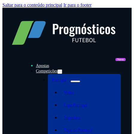
Saltar para o conteúdo principal
Ir para o footer
Apostas
Competições
Portugal
Voltar
Liga Portugal
Supertaça
Taça de Portugal