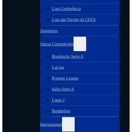
Liga Conferência
Liga das Nações da UEFA
Amigáveis
Outras Competições
Brasileirão Serie A
LaLiga
Premier League
Itália Série A
Ligue 1
Bundesliga
Internacional