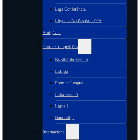
Liga Conferência
Liga das Nações da UEFA
Amigáveis
Outras Competições
Brasileirão Serie A
LaLiga
Premier League
Itália Série A
Ligue 1
Bundesliga
Internacional