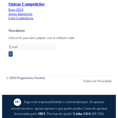
Outras Competições
Euro 2024
Jogos Amigáveis
Liga Conferência
Newsletter
Subscrever para dares palpites com as melhores odds
© 2026 Prognósticos Futebol
Política de Privacidade
Joga com responsabilidade e com moderação. As apostas
18+
envolvem risco: aposta apenas o que podes perder. Casas de apostas
licenciadas pelo
SRIJ
. Precisas de ajuda?
Linha 1414
(SICAD).