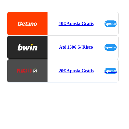
10€ Aposta Grátis
Apostar
Até 150€ S/ Risco
Apostar
20€ Aposta Grátis
Apostar