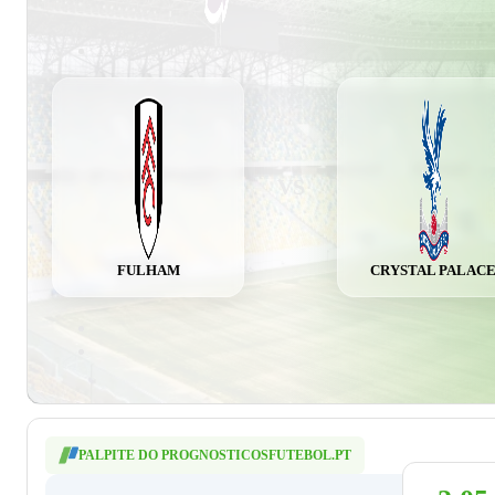
22 Fev, 15:00
VS
FULHAM
CRYSTAL PALAC
PALPITE DO PROGNOSTICOSFUTEBOL.PT