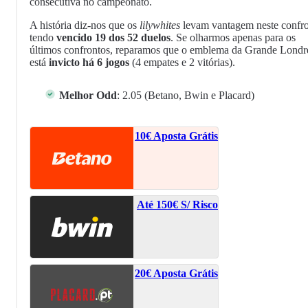
consecutiva no campeonato.
A história diz-nos que os
lilywhites
levam vantagem neste confro
tendo
vencido 19 dos 52 duelos
. Se olharmos apenas para os
últimos confrontos, reparamos que o emblema da Grande Londr
está
invicto há 6 jogos
(4 empates e 2 vitórias).
Melhor Odd
: 2.05 (Betano, Bwin e Placard)
10€ Aposta Grátis
Até 150€ S/ Risco
20€ Aposta Grátis