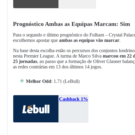
Prognóstico Ambas as Equipas Marcam: Sim
Para o segundo e último prognóstico do Fulham – Crystal Palac
escolhemos apostar que
ambas as equipas vão marcar
.
Na base desta escolha estão os percursos dos conjuntos londrino
nesta Premier League. A turma de Marco Silva
marcou em 22 
25 jornadas
, ao passo que a formação de Oliver Glasner balan
as redes contrárias em 13 dos últimos 14 jogos.
Melhor Odd
: 1.71 (LeBull)
Cashback 1%