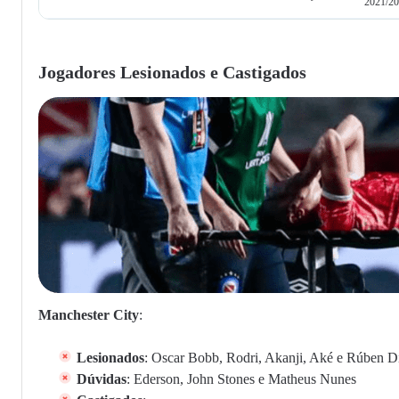
2021/2
Jogadores Lesionados e Castigados
Manchester City
:
Lesionados
: Oscar Bobb, Rodri, Akanji, Aké e Rúben D
Dúvidas
: Ederson, John Stones e Matheus Nunes