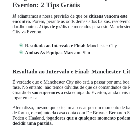
Everton: 2 Tips Grátis
Já adiantamos a nossa previsão de que os
citizens vencem este
encontro
. Porém, perante as odds demasiados baixas, resolvem
dar-lhe outras
2 tips de grátis
de mercados para este Mancheste
City vs Everton.
Resultado ao Intervalo e Final:
Manchester City
Ambas As Equipas Marcam
: Sim
Resultado ao Intervalo e Final: Manchester Ci
É verdade que o Manchester City não está a passar por uma boa
fase. No entanto, não temos dúvidas de que os comandados de 
Guardiola
são superiores
a esta equipa do Everton, ainda mais 
jogar em casa.
Além disso, mesmo que estejam a passar por um momento de ba
de forma, o conjunto da casa conta com De Bruyne, Bernardo Si
Foden e Haaland,
jogadores que a qualquer momento pode
decidir uma partida
.