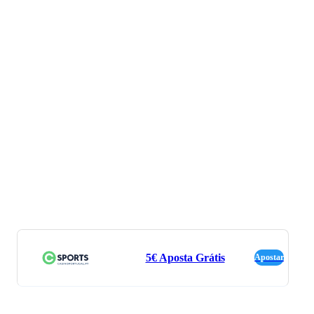
5€ Aposta Grátis
Apostar