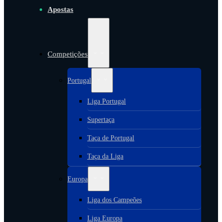
Apostas
Competições
Portugal
Liga Portugal
Supertaça
Taça de Portugal
Taça da Liga
Europa
Liga dos Campeões
Liga Europa