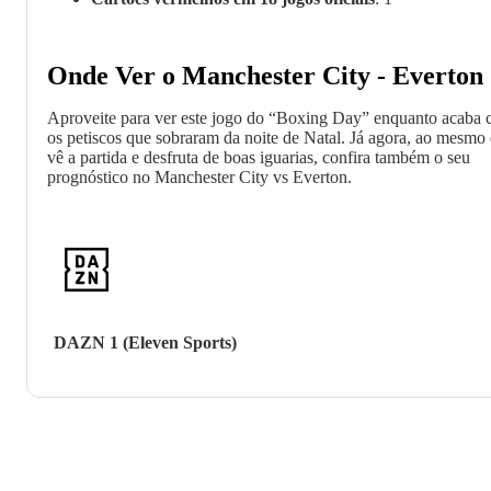
Onde Ver o Manchester City - Everton
Aproveite para ver este jogo do “Boxing Day” enquanto acaba
os petiscos que sobraram da noite de Natal. Já agora, ao mesmo
vê a partida e desfruta de boas iguarias, confira também o seu
prognóstico no Manchester City vs Everton.
DAZN 1 (Eleven Sports)