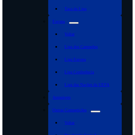
Taça da Liga
Europa
Voltar
Liga dos Campeões
Liga Europa
Liga Conferência
Liga das Nações da UEFA
Amigáveis
Outras Competições
Voltar