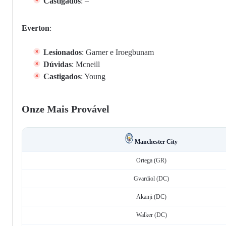
Castigados
: –
Everton
:
Lesionados
: Garner e Iroegbunam
Dúvidas
: Mcneill
Castigados
: Young
Onze Mais Provável
Manchester City
Ortega (GR)
Gvardiol (DC)
Akanji (DC)
Walker (DC)