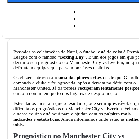
Passadas as celebrações de Natal, o futebol está de volta à Premi
League com o famoso “
Boxing Day
”. E um dos jogos em que p
deixar o seu prognóstico é o Manchester City vs Everton, no qua
defrontam equipas que passam por fases distintas.
Os citizens atravessam
uma das piores crises
desde que Guardio
comanda o clube e foi agravada, após a derrota no dérbi com o
Manchester United. Já os toffees
recuperam lentamente posiçõ
embora continuem perto dos lugares de despromoção.
Estes dados mostram que o resultado pode ser imprevisível, o q
dificulta os prognósticos no Manchester City vs Everton. Felizme
a nossa equipa está aqui para o ajudar, com os
palpites mais
indicados
e
estatísticas
. Ainda informamos onde estão as
melho
odds
.
Prognóstico no Manchester City vs