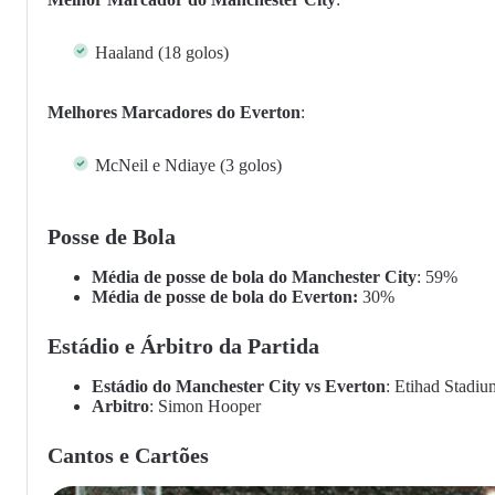
Haaland (18 golos)
Melhores Marcadores do Everton
:
McNeil e Ndiaye (3 golos)
Posse de Bola
Média de posse de bola do Manchester City
: 59%
Média de posse de bola do Everton:
30%
Estádio e Árbitro da Partida
Estádio do Manchester City vs Everton
: Etihad Stadi
Arbitro
: Simon Hooper
Cantos e Cartões