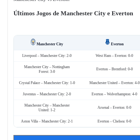
Últimos Jogos de Manchester City e Everton
Manchester City
Everton
Liverpool – Manchester City: 2-0
West Ham – Everton: 0-0
Manchester City – Nottingham
Everton – Brentford: 0-0
Forest: 3-0
Crystal Palace – Manchester City: 1-0
Manchester United – Everton: 4-0
Juventus – Manchester City: 2-0
Everton – Wolverhampton: 4-0
Manchester City – Manchester
Arsenal – Everton: 0-0
United: 1-2
Aston Villa – Manchester City: 2-1
Everton – Chelsea: 0-0