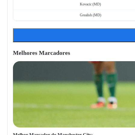
Kovacic (MD)
Grealish (MD)
Melhores Marcadores
Melhor Marcador do Manchester City
: