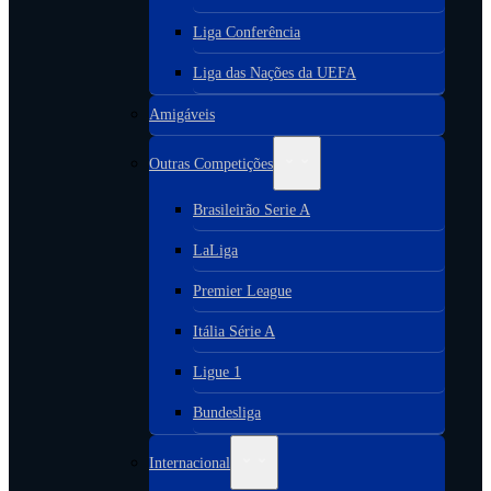
Liga Conferência
Liga das Nações da UEFA
Amigáveis
Outras Competições
Brasileirão Serie A
LaLiga
Premier League
Itália Série A
Ligue 1
Bundesliga
Internacional