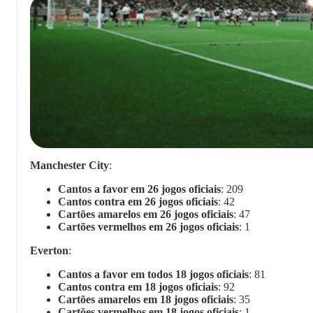
Manchester City
:
Cantos a favor em 26 jogos oficiais
: 209
Cantos contra em 26 jogos oficiais
: 42
Cartões amarelos em 26 jogos oficiais
: 47
Cartões vermelhos em 26 jogos oficiais
: 1
Everton
:
Cantos a favor em todos 18 jogos oficiais
: 81
Cantos contra em 18 jogos oficiais
: 92
Cartões amarelos em 18 jogos oficiais
: 35
Cartões vermelhos em 18 jogos oficiais
: 1