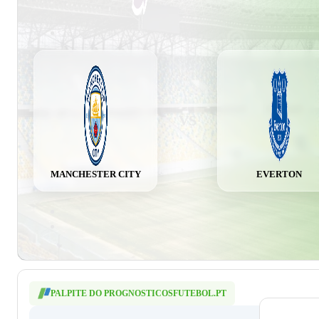
26 Dez, 12:30
VS
MANCHESTER CITY
EVERTON
PALPITE DO PROGNOSTICOSFUTEBOL.PT