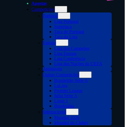
Apostas
Competições
Portugal
Liga Portugal
Supertaça
Taça de Portugal
Taça da Liga
Europa
Liga dos Campeões
Liga Europa
Liga Conferência
Liga das Nações da UEFA
Amigáveis
Outras Competições
Brasileirão Serie A
LaLiga
Premier League
Itália Série A
Ligue 1
Bundesliga
Internacional
Mundial 2026
Mundial de Clubes