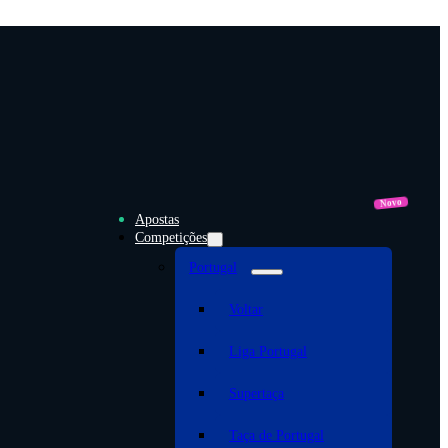
Apostas
Competições
Portugal
Voltar
Liga Portugal
Supertaça
Taça de Portugal