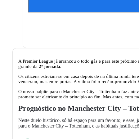
A Premier League já arrancou o todo gás e para este próximo
grande da
2ª jornada
.
Os citizens estreiam-se em casa depois de na última ronda t
venceram, mas entre portas. A vítima foi o recém-promovido B
O nosso palpite para o Manchester City – Tottenham faz ant
promete ser eletrizante do princípio ao fim. Mas antes, com m
Prognóstico no Manchester City – Tot
Neste duelo histórico, só há espaço para um favorito, e esse,
para o Manchester City – Tottenham, e as habituais justificaçõ