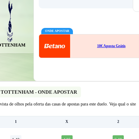
ONDE APOSTAR
OTTENHAM
10€ Aposta Grátis
 TOTTENHAM - ONDE APOSTAR
ista de olhos pela oferta das casas de apostas para este duelo. Veja qual o site
1
X
2