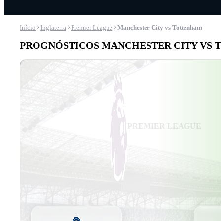
Início
Inglaterra
Premier League
Manchester City vs Tottenham
PROGNÓSTICOS MANCHESTER CITY VS TOT
PREMIER LEAGUE
23 Ago, 12:30