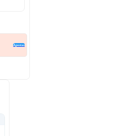
Apostar