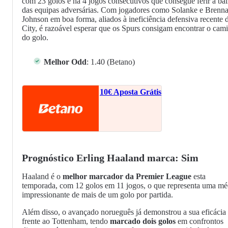
com 23 golos e há 4 jogos consecutivos que consegue ferir a bal
das equipas adversárias. Com jogadores como Solanke e Brenn
Johnson em boa forma, aliados à ineficiência defensiva recente 
City, é razoável esperar que os Spurs consigam encontrar o cam
do golo.
Melhor Odd
: 1.40 (Betano)
10€ Aposta Grátis
Prognóstico Erling Haaland marca: Sim
Haaland é o
melhor marcador da Premier League
esta
temporada, com 12 golos em 11 jogos, o que representa uma mé
impressionante de mais de um golo por partida.
Além disso, o avançado norueguês já demonstrou a sua eficácia
frente ao Tottenham, tendo
marcado dois golos
em confrontos