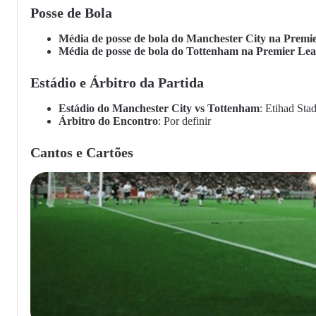
Posse de Bola
Média de posse de bola do Manchester City na Premi
Média de posse de bola do Tottenham na Premier Le
Estádio e Árbitro da Partida
Estádio do Manchester City vs Tottenham
: Etihad Sta
Árbitro do Encontro
: Por definir
Cantos e Cartões