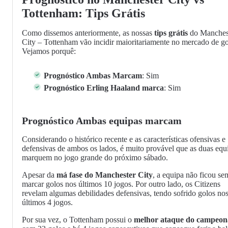
Tottenham: Tips Grátis
Como dissemos anteriormente, as nossas
tips grátis
do Manches
City – Tottenham vão incidir maioritariamente no mercado de go
Vejamos porquê:
Prognóstico Ambas Marcam
: Sim
Prognóstico Erling Haaland marca
: Sim
Prognóstico Ambas equipas marcam
Considerando o histórico recente e as características ofensivas e
defensivas de ambos os lados, é muito provável que as duas equ
marquem no jogo grande do próximo sábado.
Apesar da
má fase do Manchester City
, a equipa não ficou se
marcar golos nos últimos 10 jogos. Por outro lado, os Citizens
revelam algumas debilidades defensivas, tendo sofrido golos no
últimos 4 jogos.
Por sua vez, o Tottenham possui o
melhor ataque do campeon