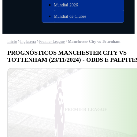
Mundial 2026
Mundial de Clubes
Início
Inglaterra
Premier League
Manchester City vs Tottenham
PROGNÓSTICOS MANCHESTER CITY VS
TOTTENHAM (23/11/2024) - ODDS E PALPITE
PREMIER LEAGUE