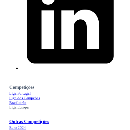
Competições
Liga Portugal
Liga dos Campeões
Brasileirão
Liga Europa
Outras Competições
Euro 2024