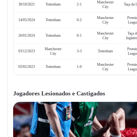
Manchester
30/10/2021
Tottenham
2-1
Taça da 
City
Manchester
Premie
14/05/2024
Tottenham
0-2
City
Leagu
Manchester
Taça d
26/01/2024
Tottenham
0-1
City
Inglater
Manchester
Premie
03/12/2023
3-3
Tottenham
City
Leagu
Manchester
Premie
05/02/2023
Tottenham
1-0
City
Leagu
Jogadores Lesionados e Castigados