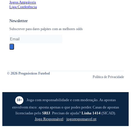
Jogos Amigáveis
Liga Conferência
Newsletter
Subscrever para dares palpites com as melhores odds
© 2026 Prognósticos Futebol
Política de Privacidade
Joga com responsabilidade e com moderação. As apostas
18+
envolvem risco: aposta apenas o que podes perder. Casas de apostas
licenciadas pelo
SRIJ
. Precisas de ajuda?
Linha 1414
(SICAD).
Jogo Responsável
·
jogoresponsavel.pt