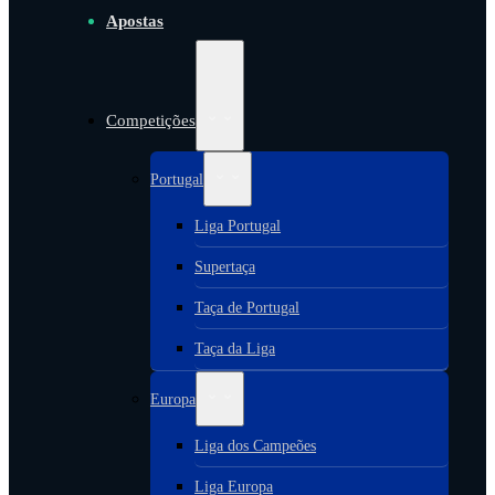
Apostas
Competições
Portugal
Liga Portugal
Supertaça
Taça de Portugal
Taça da Liga
Europa
Liga dos Campeões
Liga Europa