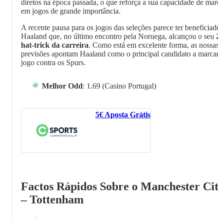
diretos na época passada, o que reforça a sua capacidade de mar
em jogos de grande importância.
A recente pausa para os jogos das seleções parece ter beneficiad
Haaland que, no último encontro pela Noruega, alcançou o seu
hat-trick da carreira
. Como está em excelente forma, as nossa
previsões apontam Haaland como o principal candidato a marca
jogo contra os Spurs.
Melhor Odd
: 1.69 (Casino Portugal)
5€ Aposta Grátis
Factos Rápidos Sobre o Manchester Ci
– Tottenham