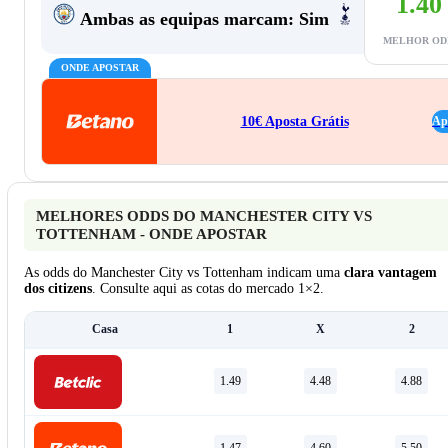
1.40
Ambas as equipas marcam: Sim
MELHOR OD
ONDE APOSTAR
10€ Aposta Grátis
Ap
MELHORES ODDS DO MANCHESTER CITY VS
TOTTENHAM - ONDE APOSTAR
As odds do Manchester City vs Tottenham indicam uma
clara vantagem
dos citizens
. Consulte aqui as cotas do mercado 1×2.
Casa
1
X
2
1.49
4.48
4.88