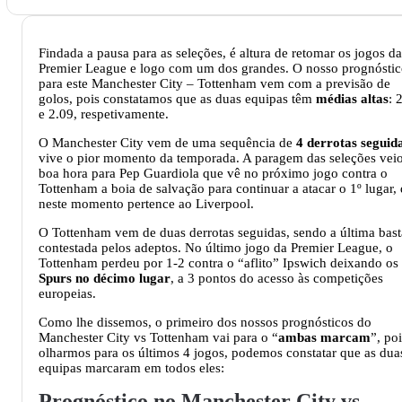
Findada a pausa para as seleções, é altura de retomar os jogos da
Premier League e logo com um dos grandes. O nosso prognósti
para este Manchester City – Tottenham vem com a previsão de
golos, pois constatamos que as duas equipas têm
médias altas
: 
e 2.09, respetivamente.
O Manchester City vem de uma sequência de
4 derrotas seguid
vive o pior momento da temporada. A paragem das seleções vei
boa hora para Pep Guardiola que vê no próximo jogo contra o
Tottenham a boia de salvação para continuar a atacar o 1º lugar,
neste momento pertence ao Liverpool.
O Tottenham vem de duas derrotas seguidas, sendo a última bast
contestada pelos adeptos. No último jogo da Premier League, o
Tottenham perdeu por 1-2 contra o “aflito” Ipswich deixando os
Spurs no décimo lugar
, a 3 pontos do acesso às competições
europeias.
Como lhe dissemos, o primeiro dos nossos prognósticos do
Manchester City vs Tottenham vai para o “
ambas marcam
”, poi
olharmos para os últimos 4 jogos, podemos constatar que as dua
equipas marcaram em todos eles:
Prognóstico no Manchester City vs