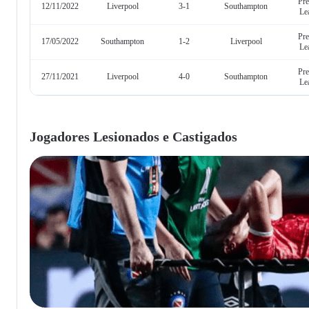
Pre
12/11/2022
Liverpool
3-1
Southampton
Le
Pre
17/05/2022
Southampton
1-2
Liverpool
Le
Pre
27/11/2021
Liverpool
4-0
Southampton
Le
Jogadores Lesionados e Castigados