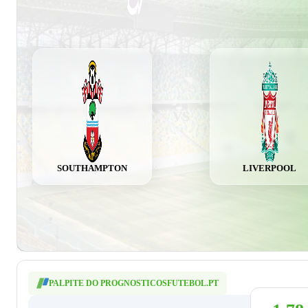
24 Nov, 14:00
VS
SOUTHAMPTON
LIVERPOOL
PALPITE DO PROGNOSTICOSFUTEBOL.PT