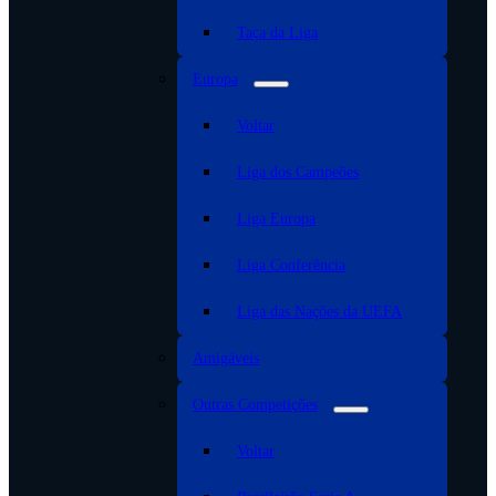
Taça da Liga
Europa
Voltar
Liga dos Campeões
Liga Europa
Liga Conferência
Liga das Nações da UEFA
Amigáveis
Outras Competições
Voltar