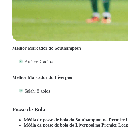
Melhor Marcador do Southampton
Archer: 2 golos
Melhor Marcador do Liverpool
Salah: 8 golos
Posse de Bola
Média de posse de bola do Southampton na Premier 
Média de posse de bola do Liverpool na Premier Lea