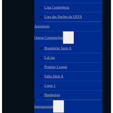
Liga Conferência
Liga das Nações da UEFA
Amigáveis
Outras Competições
Brasileirão Serie A
LaLiga
Premier League
Itália Série A
Ligue 1
Bundesliga
Internacional