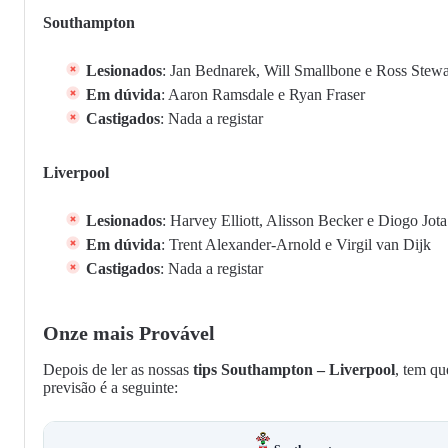
Southampton
Lesionados
: Jan Bednarek, Will Smallbone e Ross Stewa
Em dúvida
: Aaron Ramsdale e Ryan Fraser
Castigados
: Nada a registar
Liverpool
Lesionados
: Harvey Elliott, Alisson Becker e Diogo Jota
Em dúvida
: Trent Alexander-Arnold e Virgil van Dijk
Castigados
: Nada a registar
Onze mais Provável
Depois de ler as nossas
tips Southampton – Liverpool
, tem qu
previsão é a seguinte: