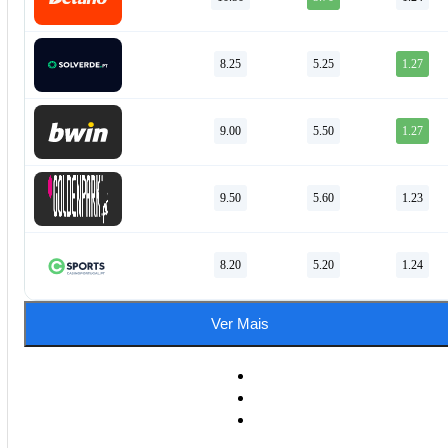
8.25
5.25
1.27
9.00
5.50
1.27
9.50
5.60
1.23
8.20
5.20
1.24
Ver Mais