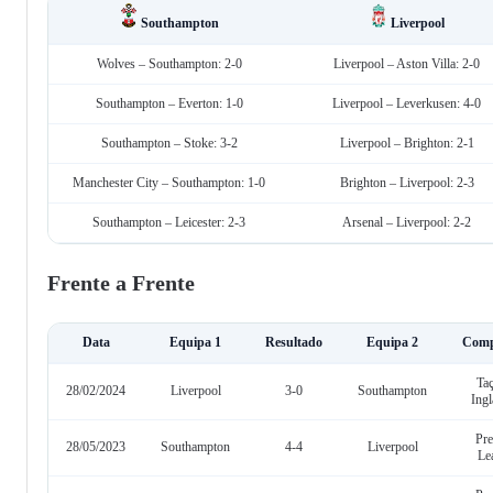
Southampton
Liverpool
Wolves – Southampton: 2-0
Liverpool – Aston Villa: 2-0
Southampton – Everton: 1-0
Liverpool – Leverkusen: 4-0
Southampton – Stoke: 3-2
Liverpool – Brighton: 2-1
Manchester City – Southampton: 1-0
Brighton – Liverpool: 2-3
Southampton – Leicester: 2-3
Arsenal – Liverpool: 2-2
Frente a Frente
Data
Equipa 1
Resultado
Equipa 2
Comp
Taç
28/02/2024
Liverpool
3-0
Southampton
Ingl
Pre
28/05/2023
Southampton
4-4
Liverpool
Le