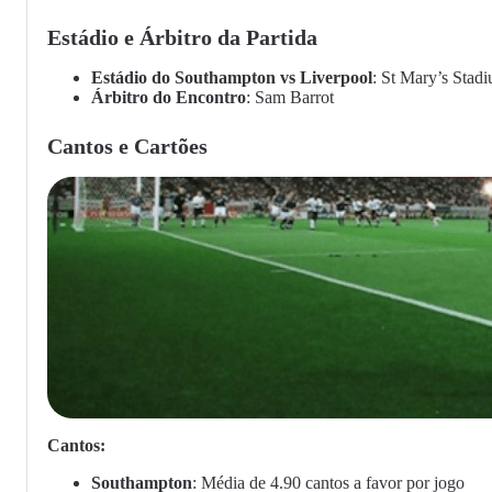
Estádio e Árbitro da Partida
Estádio do Southampton vs Liverpool
: St Mary’s Stad
Árbitro do Encontro
: Sam Barrot
Cantos e Cartões
Cantos:
Southampton
: Média de 4.90 cantos a favor por jogo