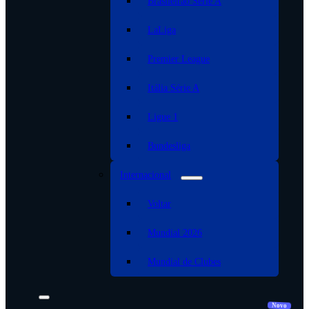
Brasileirão Serie A
LaLiga
Premier League
Itália Série A
Ligue 1
Bundesliga
Internacional
Voltar
Mundial 2026
Mundial de Clubes