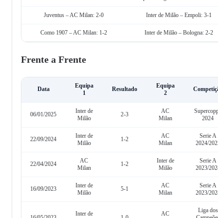
Juventus – AC Milan: 2-0
Inter de Milão – Empoli: 3-1
Como 1907 – AC Milan: 1-2
Inter de Milão – Bologna: 2-2
Frente a Frente
Equipa
Equipa
Data
Resultado
Competiç
1
2
Inter de
AC
Supercop
06/01/2025
2-3
Milão
Milan
2024
Inter de
AC
Serie A
22/09/2024
1-2
Milão
Milan
2024/202
AC
Inter de
Serie A
22/04/2024
1-2
Milan
Milão
2023/202
Inter de
AC
Serie A
16/09/2023
5-1
Milão
Milan
2023/202
Liga dos
Inter de
AC
16/05/2023
1-0
Campeõe