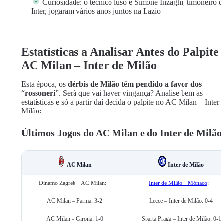
Curiosidade: o técnico luso e Simone Inzaghi, timoneiro 
Inter, jogaram vários anos juntos na Lazio
Estatísticas a Analisar Antes do Palpite
AC Milan – Inter de Milão
Esta época, os
dérbis de Milão têm pendido a favor dos
“
rossoneri
”. Será que vai haver vingança? Analise bem as
estatísticas e só a partir daí decida o palpite no AC Milan – Inter
Milão:
Últimos Jogos do AC Milan e do Inter de Milã
AC Milan
Inter de Milão
Dinamo Zagreb – AC Milan: –
Inter de Milão – Mónaco
: –
AC Milan – Parma: 3-2
Lecce – Inter de Milão: 0-4
AC Milan – Girona: 1-0
Sparta Praga – Inter de Milão: 0-1