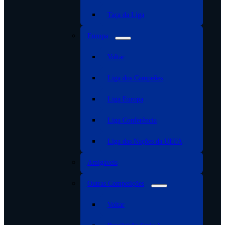
Taça da Liga
Europa
Voltar
Liga dos Campeões
Liga Europa
Liga Conferência
Liga das Nações da UEFA
Amigáveis
Outras Competições
Voltar