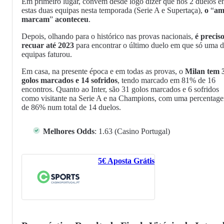
Em primeiro lugar, convém desde logo dizer que nos 2 duelos en
estas duas equipas nesta temporada (Serie A e Supertaça),
o
“
am
marcam
”
aconteceu
.
Depois, olhando para o histórico nas provas nacionais,
é precis
recuar até 2023
para encontrar o último duelo em que só uma d
equipas faturou.
Em casa, na presente época e em todas as provas, o
Milan tem 
golos marcados e 14 sofridos
, tendo marcado em 81% de 16
encontros. Quanto ao Inter, são 31 golos marcados e 6 sofridos
como visitante na Serie A e na Champions, com uma percentag
de 86% num total de 14 duelos.
Melhores Odds
: 1.63 (Casino Portugal)
5€ Aposta Grátis