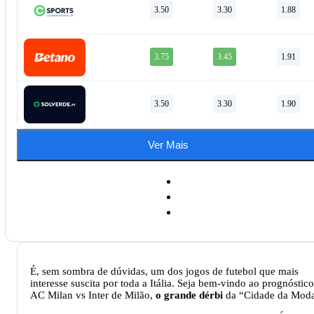
3.50
3.30
1.88
3.75
3.45
1.91
3.50
3.30
1.90
Ver Mais
É, sem sombra de dúvidas, um dos jogos de futebol que mais
interesse suscita por toda a Itália. Seja bem-vindo ao prognóstic
AC Milan vs Inter de Milão,
o grande dérbi
da “Cidade da Mod