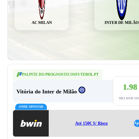
AC MILAN
INTER DE MILÃO
PALPITE DO PROGNOSTICOSFUTEBOL.PT
1.98
Vitória do Inter de Milão
MELHOR OD
ONDE APOSTAR
Até 150€ S/ Risco
Ap