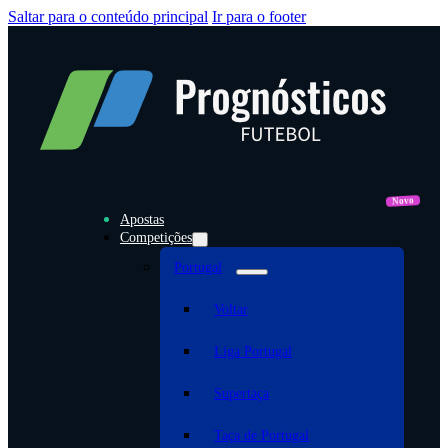
Saltar para o conteúdo principal
Ir para o footer
Apostas
Competições
Portugal
Voltar
Liga Portugal
Supertaça
Taça de Portugal