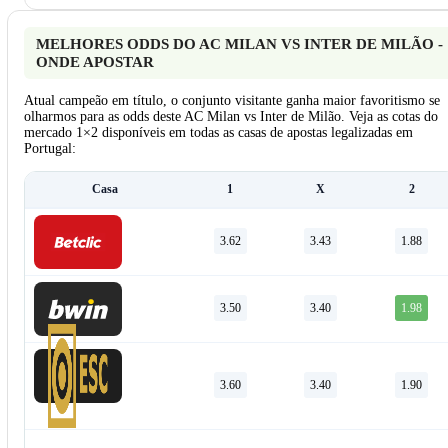
MELHORES ODDS DO AC MILAN VS INTER DE MILÃO -
ONDE APOSTAR
Atual campeão em título, o conjunto visitante ganha maior favoritismo se
olharmos para as odds deste AC Milan vs Inter de Milão. Veja as cotas do
mercado 1×2 disponíveis em todas as casas de apostas legalizadas em
Portugal:
Casa
1
X
2
3.62
3.43
1.88
3.50
3.40
1.98
3.60
3.40
1.90