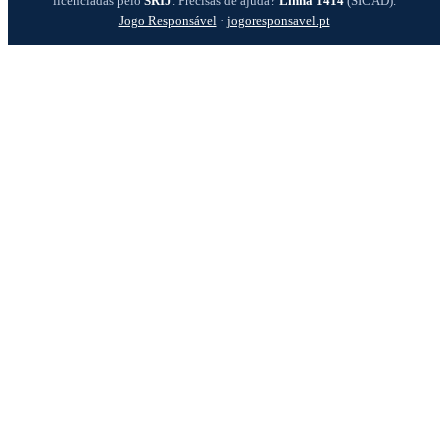
licenciadas pelo
SRIJ
. Precisas de ajuda?
Linha 1414
(SICAD).
Jogo Responsável
·
jogoresponsavel.pt