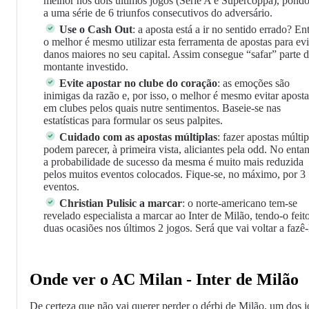
melhor nos dois últimos jogos (Serie A e Supercoppa), pondo
a uma série de 6 triunfos consecutivos do adversário.
Use o Cash Out
: a aposta está a ir no sentido errado? En
o melhor é mesmo utilizar esta ferramenta de apostas para evi
danos maiores no seu capital. Assim consegue “safar” parte 
montante investido.
Evite apostar no clube do coração
: as emoções são
inimigas da razão e, por isso, o melhor é mesmo evitar aposta
em clubes pelos quais nutre sentimentos. Baseie-se nas
estatísticas para formular os seus palpites.
Cuidado com as apostas múltiplas
: fazer apostas múltip
podem parecer, à primeira vista, aliciantes pela odd. No entan
a probabilidade de sucesso da mesma é muito mais reduzida
pelos muitos eventos colocados. Fique-se, no máximo, por 3
eventos.
Christian Pulisic a marcar
: o norte-americano tem-se
revelado especialista a marcar ao Inter de Milão, tendo-o feit
duas ocasiões nos últimos 2 jogos. Será que vai voltar a fazê-
Onde ver o AC Milan - Inter de Milão
De certeza que não vai querer perder o dérbi de Milão, um dos 