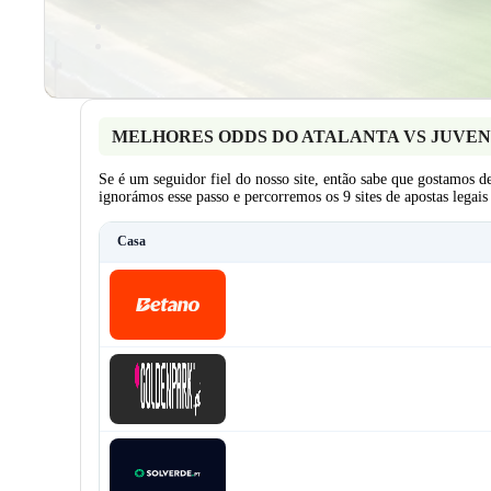
MELHORES ODDS DO ATALANTA VS JUVEN
Se é um seguidor fiel do nosso site, então sabe que gostamos d
ignorámos esse passo e percorremos os 9 sites de apostas legais
Casa