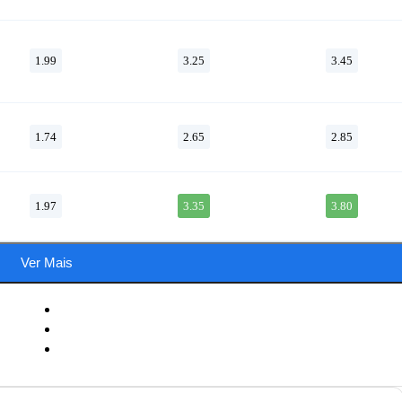
1.99
3.25
3.45
1.74
2.65
2.85
1.97
3.35
3.80
Ver Mais