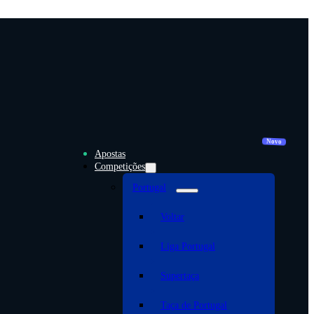
Apostas
Competições
Portugal
Voltar
Liga Portugal
Supertaça
Taça de Portugal