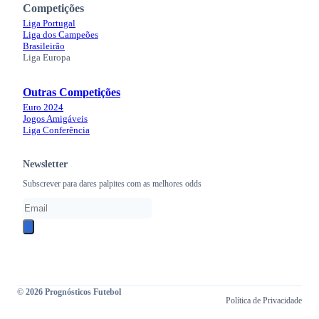
Competições
Liga Portugal
Liga dos Campeões
Brasileirão
Liga Europa
Outras Competições
Euro 2024
Jogos Amigáveis
Liga Conferência
Newsletter
Subscrever para dares palpites com as melhores odds
© 2026 Prognósticos Futebol
Política de Privacidade