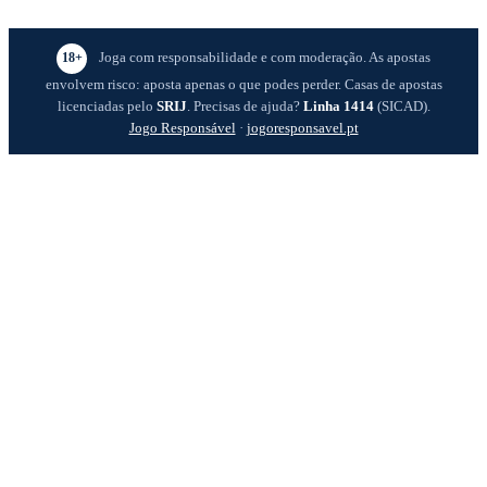
Joga com responsabilidade e com moderação. As apostas
18+
envolvem risco: aposta apenas o que podes perder. Casas de apostas
licenciadas pelo
SRIJ
. Precisas de ajuda?
Linha 1414
(SICAD).
Jogo Responsável
·
jogoresponsavel.pt