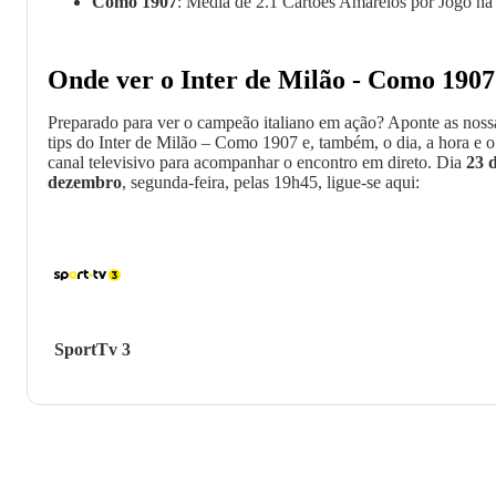
Como 1907
: Média de 2.1 Cartões Amarelos por Jogo na
Onde ver o Inter de Milão - Como 1907
Preparado para ver o campeão italiano em ação? Aponte as noss
tips do Inter de Milão – Como 1907 e, também, o dia, a hora e o
canal televisivo para acompanhar o encontro em direto. Dia
23 
dezembro
, segunda-feira, pelas 19h45, ligue-se aqui:
SportTv 3