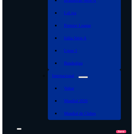
Brasileirão Serie A
LaLiga
Premier League
Itália Série A
Ligue 1
Bundesliga
Internacional
Voltar
Mundial 2026
Mundial de Clubes