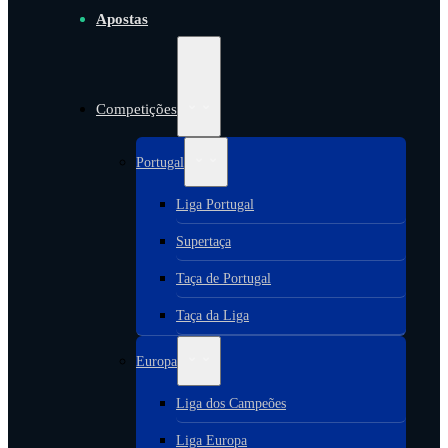
Apostas
Competições
Portugal
Liga Portugal
Supertaça
Taça de Portugal
Taça da Liga
Europa
Liga dos Campeões
Liga Europa