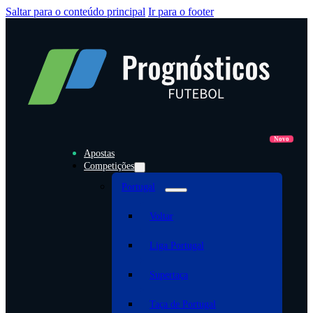
Saltar para o conteúdo principal
Ir para o footer
Apostas
Competições
Portugal
Voltar
Liga Portugal
Supertaça
Taça de Portugal