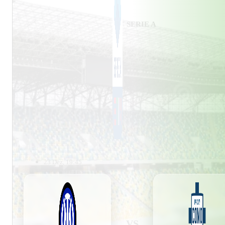
SERIE A
23 Dez, 19:45
VS