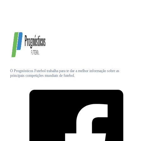
O Prognósticos Futebol trabalha para te dar a melhor informação sobre as
principais competições mundiais de futebol.