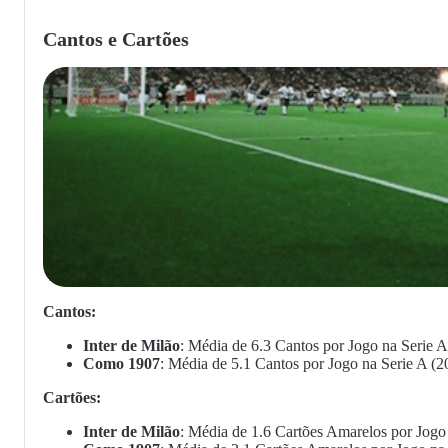
Cantos e Cartões
Cantos:
Inter de Milão
: Média de 6.3 Cantos por Jogo na Serie 
Como 1907
: Média de 5.1 Cantos por Jogo na Serie A (
Cartões:
Inter de Milão
: Média de 1.6 Cartões Amarelos por Jogo