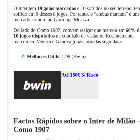
O Inter tem
19 golos marcados
e 10 sofridos no seu terreno, te
sofrido em 5 desses 8 jogos. Por tanto, o “ambas marcam” é um
mercado comum no Giuseppe Meazza.
Do lado do Como 1907, convém realçar que marcou em
60% d
10 jogos disputados
na condição de visitante. Recentemente,
marcou em Veneza e Génova (duas jornadas seguidas).
Melhores Odds
: 1.98 (Bwin)
Até 150€ S/ Risco
Factos Rápidos sobre o Inter de Milão 
Como 1907