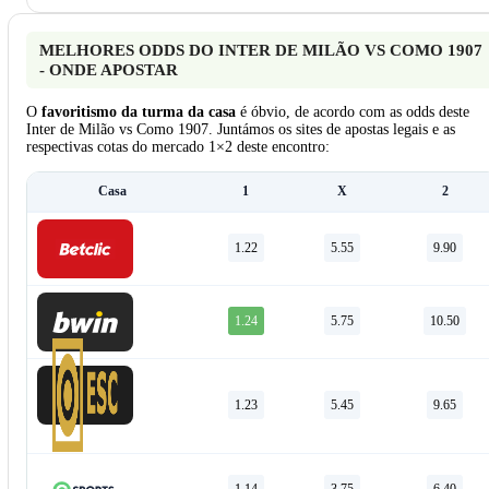
MELHORES ODDS DO INTER DE MILÃO VS COMO 1907
- ONDE APOSTAR
O
favoritismo da turma da casa
é óbvio, de acordo com as odds deste
Inter de Milão vs Como 1907. Juntámos os sites de apostas legais e as
respectivas cotas do mercado 1×2 deste encontro:
Casa
1
X
2
1.22
5.55
9.90
1.24
5.75
10.50
1.23
5.45
9.65