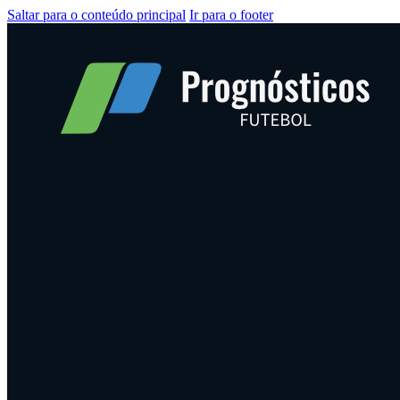
Saltar para o conteúdo principal
Ir para o footer