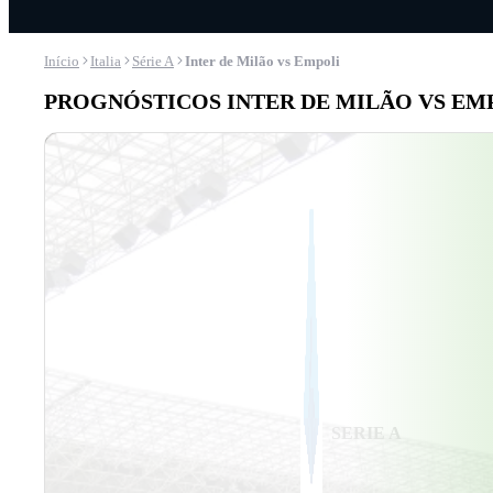
Início
Italia
Série A
Inter de Milão vs Empoli
PROGNÓSTICOS INTER DE MILÃO VS EMPOL
SERIE A