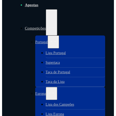
Apostas
Competições
Portugal
Liga Portugal
Supertaça
Taça de Portugal
Taça da Liga
Europa
Liga dos Campeões
Liga Europa