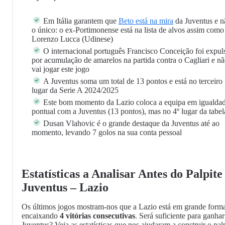
Em Itália garantem que
Beto está na mira
da Juventus e n
o único: o ex-Portimonense está na lista de alvos assim como
Lorenzo Lucca (Udinese)
O internacional português Francisco Conceição foi expul
por acumulação de amarelos na partida contra o Cagliari e n
vai jogar este jogo
A Juventus soma um total de 13 pontos e está no terceiro
lugar da Serie A 2024/2025
Este bom momento da Lazio coloca a equipa em igualda
pontual com a Juventus (13 pontos), mas no 4º lugar da tabel
Dusan Vlahovic é o grande destaque da Juventus até ao
momento, levando 7 golos na sua conta pessoal
Estatísticas a Analisar Antes do Palpite
Juventus – Lazio
Os últimos jogos mostram-nos que a Lazio está em grande form
encaixando
4 vitórias consecutivas
. Será suficiente para ganhar
Juventus? Veja as estatísticas que nos ajudaram a construir o pal