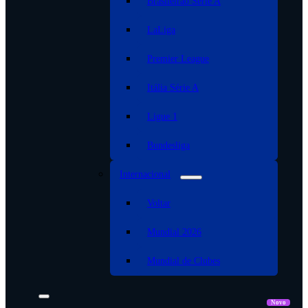
Brasileirão Serie A
LaLiga
Premier League
Itália Série A
Ligue 1
Bundesliga
Internacional
Voltar
Mundial 2026
Mundial de Clubes