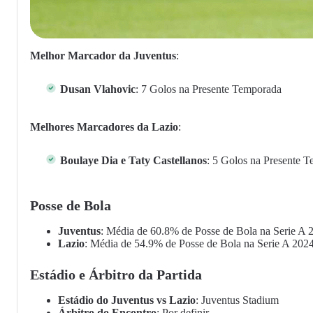
Melhor Marcador da Juventus
:
Dusan Vlahovic
: 7 Golos na Presente Temporada
Melhores Marcadores da Lazio
:
Boulaye Dia e Taty Castellanos
: 5 Golos na Presente 
Posse de Bola
Juventus
: Média de 60.8% de Posse de Bola na Serie A
Lazio
: Média de 54.9% de Posse de Bola na Serie A 202
Estádio e Árbitro da Partida
Estádio do Juventus vs Lazio
: Juventus Stadium
Árbitro do Encontro
: Por definir