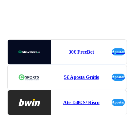
30€ FreeBet
Apostar
5€ Aposta Grátis
Apostar
Até 150€ S/ Risco
Apostar