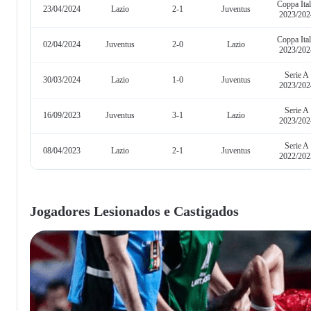
Coppa Ital
23/04/2024
Lazio
2-1
Juventus
2023/202
Coppa Ital
02/04/2024
Juventus
2-0
Lazio
2023/202
Serie A
30/03/2024
Lazio
1-0
Juventus
2023/202
Serie A
16/09/2023
Juventus
3-1
Lazio
2023/202
Serie A
08/04/2023
Lazio
2-1
Juventus
2022/202
Jogadores Lesionados e Castigados