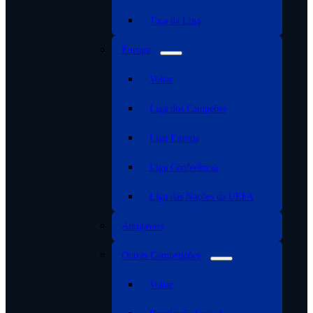
Taça da Liga
Europa
Voltar
Liga dos Campeões
Liga Europa
Liga Conferência
Liga das Nações da UEFA
Amigáveis
Outras Competições
Voltar