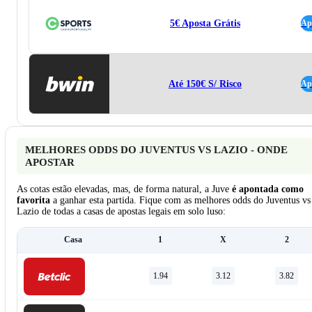
5€ Aposta Grátis
Ap
Até 150€ S/ Risco
Ap
MELHORES ODDS DO JUVENTUS VS LAZIO - ONDE
APOSTAR
As cotas estão elevadas, mas, de forma natural, a Juve
é apontada como
favorita
a ganhar esta partida. Fique com as melhores odds do Juventus vs
Lazio de todas a casas de apostas legais em solo luso:
Casa
1
X
2
1.94
3.12
3.82