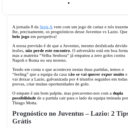
A jornada 8 da
Serie A
vem com um jogo de cartaz e nós trazem
lhe, precisamente, os prognósticos desse Juventus vs Lazio. Que
belo jogo
em perspetiva!
A nossa previsão é de que a Juventus, mesmo desfalcada devido
lesões,
não perde este encontro
. O adversário está em boa form
mas a matreira “Velha Senhora” já empatou a zero golos contra
Napoli e Roma no seu terreno.
Tendo em conta o que aconteceu nestas duas partidas, temos o
“feeling” que a equipa da casa n
ão se vai querer expor muito
e
vai deixar a Lazio, galvanizada por 4 triunfos seguidos em todas
provas, criar muitas oportunidades de golo.
O empate é um bom palpite, mas precavemo-nos com a
dupla
possibilidade
de a partida cair para o lado da equipa treinada por
Thiago Motta.
Prognóstico no Juventus – Lazio: 2 Tip
Grátis