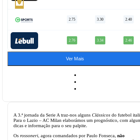
2.75
3.30
2.40
2.76
3.34
2.46
Ver Mais
A 3.ª jornada da Serie A traz-nos alguns
Clássicos
do futebol ital
Para o Lazio – AC Milan elaborámos um prognóstico, com algu
dicas e informação para o seu palpite.
Os
rossoneri
, agora comandados por Paulo Fonseca,
não