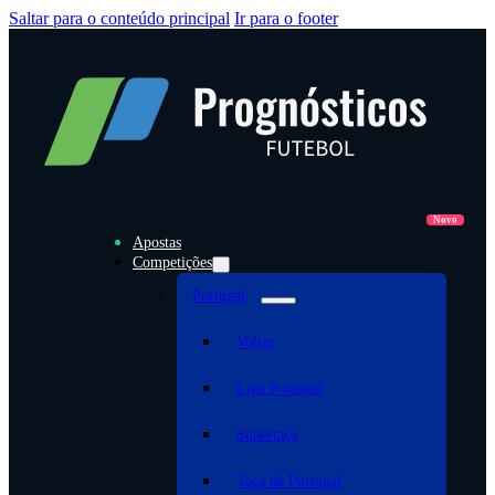
Saltar para o conteúdo principal
Ir para o footer
Apostas
Competições
Portugal
Voltar
Liga Portugal
Supertaça
Taça de Portugal