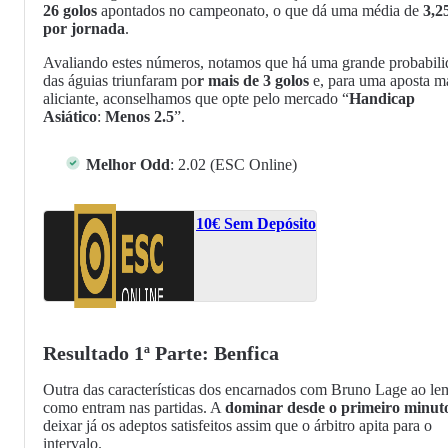
26 golos
apontados no campeonato, o que dá uma média de
3,2
por jornada
.
Avaliando estes números, notamos que há uma grande probabili
das águias triunfaram po
r mais de 3 golos
e, para uma aposta m
aliciante, aconselhamos que opte pelo mercado “
Handicap
Asiático
:
Menos 2.5
”.
Melhor Odd
: 2.02 (ESC Online)
10€ Sem Depósito
Resultado 1ª Parte: Benfica
Outra das características dos encarnados com Bruno Lage ao le
como entram nas partidas. A
dominar desde o primeiro minut
deixar já os adeptos satisfeitos assim que o árbitro apita para o
intervalo.