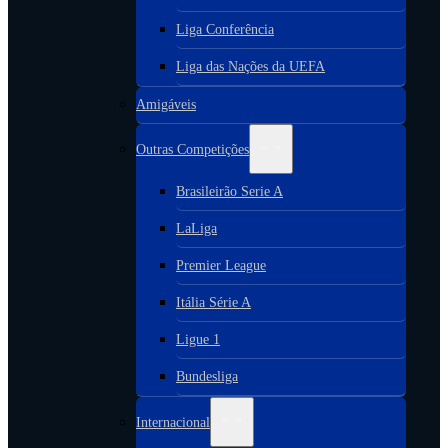
Liga Conferência
Liga das Nações da UEFA
Amigáveis
Outras Competições
Brasileirão Serie A
LaLiga
Premier League
Itália Série A
Ligue 1
Bundesliga
Internacional