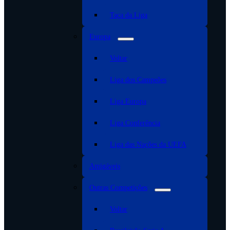
Taça da Liga
Europa
Voltar
Liga dos Campeões
Liga Europa
Liga Conferência
Liga das Nações da UEFA
Amigáveis
Outras Competições
Voltar