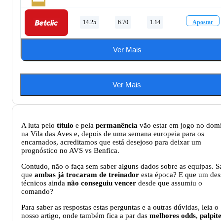
14.25
6.70
1.14
Apostar
Ver Mais
Ver Mais
A luta pelo
título
e pela
permanência
vão estar em jogo no dom
na Vila das Aves e, depois de uma semana europeia para os
encarnados, acreditamos que está desejoso para deixar um
prognóstico no AVS vs Benfica.
Contudo, não o faça sem saber alguns dados sobre as equipas. S
que
ambas já trocaram de treinador
esta época? E que um des
técnicos ainda
não conseguiu vencer
desde que assumiu o
comando?
Para saber as respostas estas perguntas e a outras dúvidas, leia o
nosso artigo, onde também fica a par das
melhores odds
,
palpit