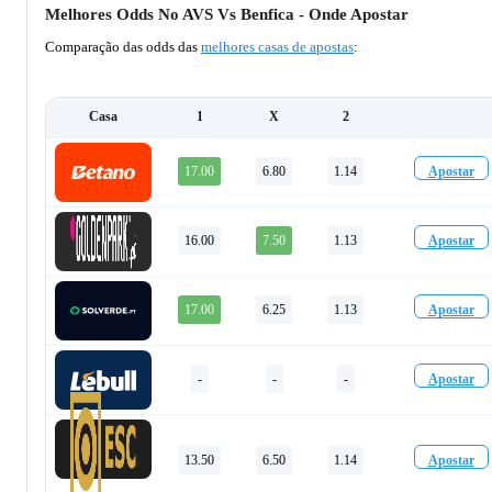
Melhores Odds No AVS Vs Benfica - Onde Apostar
Comparação das odds das
melhores casas de apostas
:
Casa
1
X
2
17.00
6.80
1.14
Apostar
16.00
7.50
1.13
Apostar
17.00
6.25
1.13
Apostar
-
-
-
Apostar
13.50
6.50
1.14
Apostar