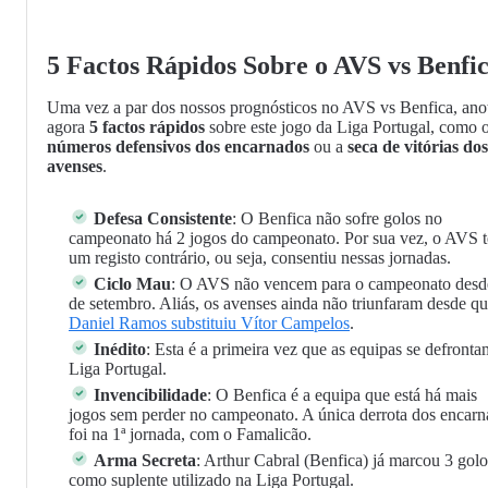
5 Factos Rápidos Sobre o AVS vs Benfi
Uma vez a par dos nossos prognósticos no AVS vs Benfica, ano
agora
5 factos rápidos
sobre este jogo da Liga Portugal, como 
números defensivos dos encarnados
ou a
seca de vitórias dos
avenses
.
Defesa Consistente
: O Benfica não sofre golos no
campeonato há 2 jogos do campeonato. Por sua vez, o AVS 
um registo contrário, ou seja, consentiu nessas jornadas.
Ciclo Mau
: O AVS não vencem para o campeonato desd
de setembro. Aliás, os avenses ainda não triunfaram desde q
Daniel Ramos substituiu Vítor Campelos
.
Inédito
: Esta é a primeira vez que as equipas se defronta
Liga Portugal.
Invencibilidade
: O Benfica é a equipa que está há mais
jogos sem perder no campeonato. A única derrota dos encar
foi na 1ª jornada, com o Famalicão.
Arma Secreta
: Arthur Cabral (Benfica) já marcou 3 golo
como suplente utilizado na Liga Portugal.