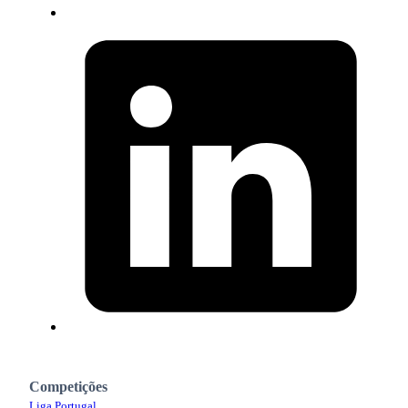
Competições
Liga Portugal