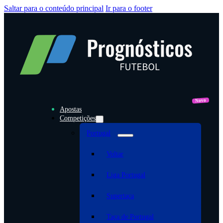
Saltar para o conteúdo principal
Ir para o footer
Apostas
Competições
Portugal
Voltar
Liga Portugal
Supertaça
Taça de Portugal