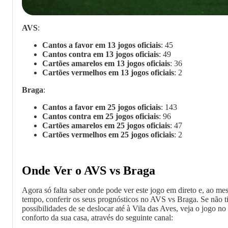
AVS
:
Cantos a favor em 13 jogos oficiais
: 45
Cantos contra em 13 jogos oficiais
: 49
Cartões amarelos em 13 jogos oficiais
: 36
Cartões vermelhos em 13 jogos oficiais
: 2
Braga
:
Cantos a favor em 25 jogos oficiais
: 143
Cantos contra em 25 jogos oficiais
: 96
Cartões amarelos em 25 jogos oficiais
: 47
Cartões vermelhos em 25 jogos oficiais
: 2
Onde Ver o AVS vs Braga
Agora só falta saber onde pode ver este jogo em direto e, ao m
tempo, conferir os seus prognósticos no AVS vs Braga. Se não t
possibilidades de se deslocar até à Vila das Aves, veja o jogo no
conforto da sua casa, através do seguinte canal: