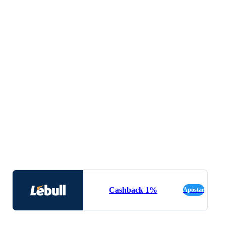
Cashback 1%
Apostar