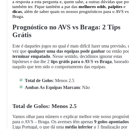
a resposta a esta pergunta e, quem sabe, a outras dúvidas que po
também ter. Fique também a par das
melhores odds
,
palpites
e
dicas
, além de saber quais os nossos prognósticos para o AVS vs
Braga.
Prognóstico no AVS vs Braga: 2 Tips
Grátis
Este é daqueles jogos no qual é mais difícil fazer uma previsão,
vez que
qualquer uma das equipas pode ganhar
ou então po
terminar empatado
. Nesse sentido, decidimos ignorar estas
hipóteses e dar-lhe 2
tips grátis para o AVS vs Braga
, baseado
naquilo que tem sido o comportamento das equipas.
Total de Golos
: Menos 2.5
Ambas As Equipas Marcam
: Não
Total de Golos: Menos 2.5
Vamos olhar para número e explicar melhor este nosso prognóst
para o AVS – Braga. Os avenses têm apenas
9 golos apontados
Liga Portugal, o que dá uma
média inferior
a 1 finalização por