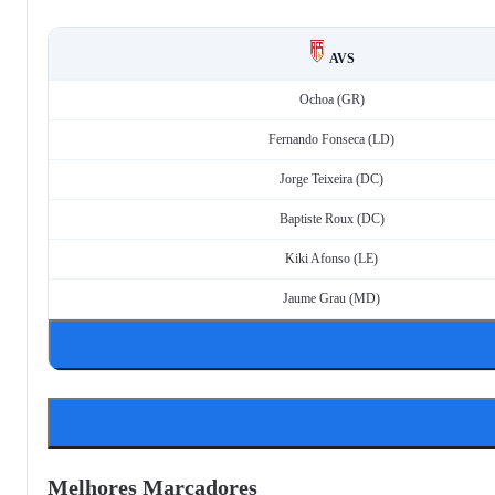
AVS
Ochoa (GR)
Fernando Fonseca (LD)
Jorge Teixeira (DC)
Baptiste Roux (DC)
Kiki Afonso (LE)
Jaume Grau (MD)
Melhores Marcadores