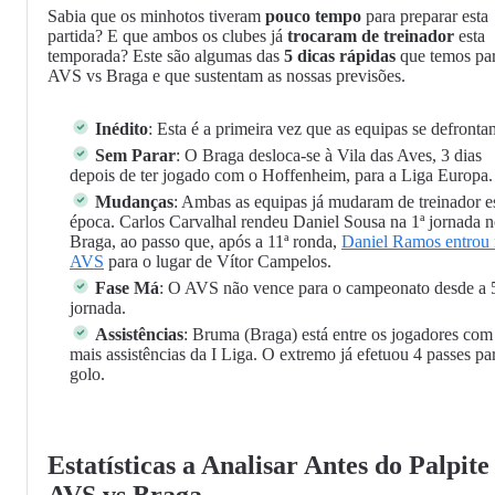
Sabia que os minhotos tiveram
pouco tempo
para preparar esta
partida? E que ambos os clubes já
trocaram de treinador
esta
temporada? Este são algumas das
5 dicas rápidas
que temos pa
AVS vs Braga e que sustentam as nossas previsões.
Inédito
: Esta é a primeira vez que as equipas se defronta
Sem Parar
: O Braga desloca-se à Vila das Aves, 3 dias
depois de ter jogado com o Hoffenheim, para a Liga Europa.
Mudanças
: Ambas as equipas já mudaram de treinador e
época. Carlos Carvalhal rendeu Daniel Sousa na 1ª jornada 
Braga, ao passo que, após a 11ª ronda,
Daniel Ramos entrou
AVS
para o lugar de Vítor Campelos.
Fase Má
: O AVS não vence para o campeonato desde a 
jornada.
Assistências
: Bruma (Braga) está entre os jogadores com
mais assistências da I Liga. O extremo já efetuou 4 passes pa
golo.
Estatísticas a Analisar Antes do Palpite