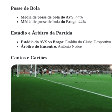
Posse de Bola
Média de posse de bola do AVS
: 44%
Média de posse de bola do Braga
: 44%
Estádio e Árbitro da Partida
Estádio do AVS vs Braga
: Estádio do Clube Desportivo 
Árbitro do Encontro
: António Nobre
Cantos e Cartões