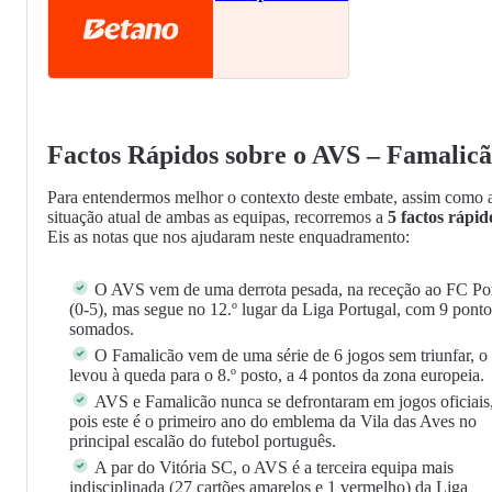
Factos Rápidos sobre o AVS – Famalic
Para entendermos melhor o contexto deste embate, assim como 
situação atual de ambas as equipas, recorremos a
5 factos rápid
Eis as notas que nos ajudaram neste enquadramento:
O AVS vem de uma derrota pesada, na receção ao FC Po
(0-5), mas segue no 12.º lugar da Liga Portugal, com 9 ponto
somados.
O Famalicão vem de uma série de 6 jogos sem triunfar, o
levou à queda para o 8.º posto, a 4 pontos da zona europeia.
AVS e Famalicão nunca se defrontaram em jogos oficiais
pois este é o primeiro ano do emblema da Vila das Aves no
principal escalão do futebol português.
A par do Vitória SC, o AVS é a terceira equipa mais
indisciplinada (27 cartões amarelos e 1 vermelho) da Liga