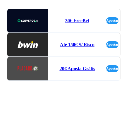
30€ FreeBet
Apostar
Até 150€ S/ Risco
Apostar
20€ Aposta Grátis
Apostar