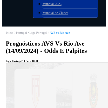
Mundial 2026
Mundial de Clubes
Início
Portugal
Liga Portugal
AVS vs Rio Ave
Prognósticos AVS Vs Rio Ave
(14/09/2024) - Odds E Palpites
Liga Portugal
14 Set • 18:00
VS