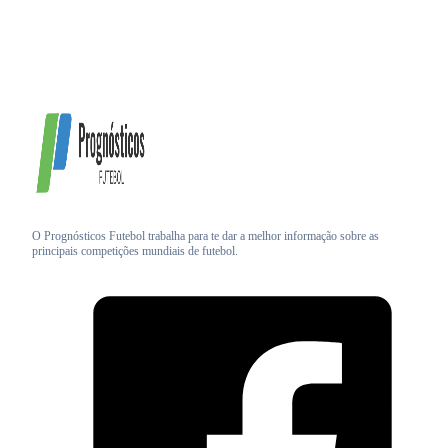
O Prognósticos Futebol trabalha para te dar a melhor informação sobre as
principais competições mundiais de futebol.