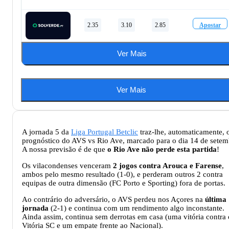
2.35
3.10
2.85
Apostar
Ver Mais
Ver Mais
A jornada 5 da
Liga Portugal Betclic
traz-lhe, automaticamente, 
prognóstico do AVS vs Rio Ave, marcado para o dia 14 de setem
A nossa previsão é de que
o Rio Ave não perde esta partida
!
Os vilacondenses venceram
2 jogos contra Arouca e Farense
,
ambos pelo mesmo resultado (1-0), e perderam outros 2 contra
equipas de outra dimensão (FC Porto e Sporting) fora de portas.
Ao contrário do adversário, o AVS perdeu nos Açores na
última
jornada
(2-1) e continua com um rendimento algo inconstante.
Ainda assim, continua sem derrotas em casa (uma vitória contra 
Vitória SC e um empate frente ao Nacional).