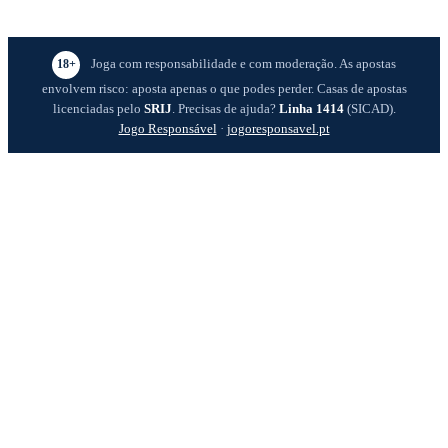
Joga com responsabilidade e com moderação. As apostas
18+
envolvem risco: aposta apenas o que podes perder. Casas de apostas
licenciadas pelo
SRIJ
. Precisas de ajuda?
Linha 1414
(SICAD).
Jogo Responsável
·
jogoresponsavel.pt