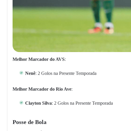
Melhor Marcador do AVS
:
Nenê
: 2 Golos na Presente Temporada
Melhor Marcador do Rio Ave
:
Clayton Silva
: 2 Golos na Presente Temporada
Posse de Bola