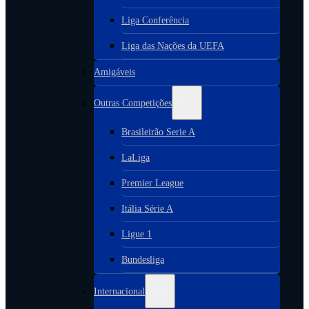
Liga Conferência
Liga das Nações da UEFA
Amigáveis
Outras Competições
Brasileirão Serie A
LaLiga
Premier League
Itália Série A
Ligue 1
Bundesliga
Internacional