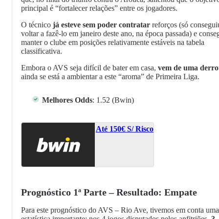
principal é “fortalecer relações” entre os jogadores.
O técnico
já esteve sem poder contratar
reforços (só consegui
voltar a fazê-lo em janeiro deste ano, na época passada) e conse
manter o clube em posições relativamente estáveis na tabela
classificativa.
Embora o AVS seja difícil de bater em casa,
vem de uma derro
ainda se está a ambientar a este “aroma” de Primeira Liga.
Melhores Odds
: 1.52 (Bwin)
Até 150€ S/ Risco
Prognóstico 1ª Parte – Resultado: Empate
Para este prognóstico do AVS – Rio Ave, tivemos em conta uma
estatística importante: nos 4 jogos disputados pelos anfitriões,
3