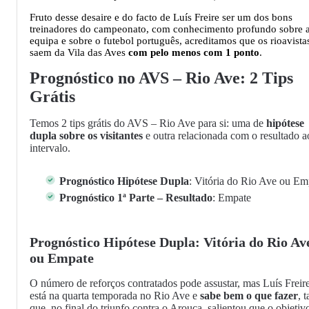
Fruto desse desaire e do facto de Luís Freire ser um dos bons
treinadores do campeonato, com conhecimento profundo sobre a
equipa e sobre o futebol português, acreditamos que os rioavista
saem da Vila das Aves
com pelo menos com 1 ponto
.
Prognóstico no AVS – Rio Ave: 2 Tips
Grátis
Temos 2 tips grátis do AVS – Rio Ave para si: uma de
hipótese
dupla sobre os visitantes
e outra relacionada com o resultado a
intervalo.
Prognóstico Hipótese Dupla
: Vitória do Rio Ave ou Em
Prognóstico 1ª Parte – Resultado
: Empate
Prognóstico Hipótese Dupla: Vitória do Rio Av
ou Empate
O número de reforços contratados pode assustar, mas Luís Freir
está na quarta temporada no Rio Ave e
sabe bem o que fazer
, 
que, no final do triunfo contra o Arouca, salientou que o objetiv