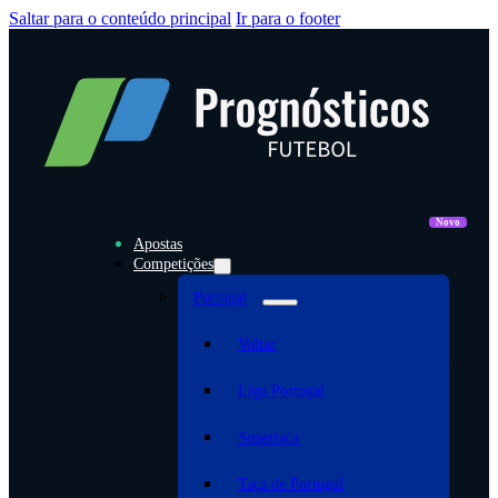
Saltar para o conteúdo principal
Ir para o footer
Apostas
Competições
Portugal
Voltar
Liga Portugal
Supertaça
Taça de Portugal