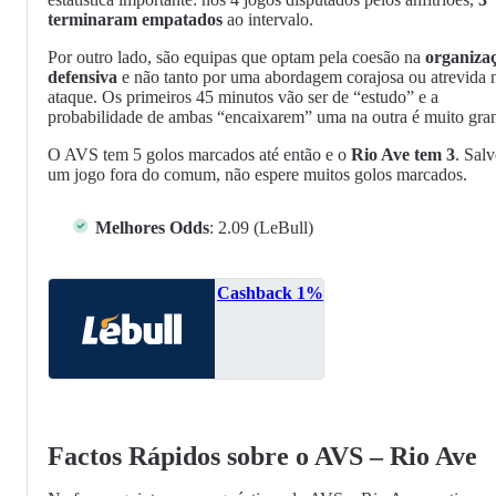
terminaram empatados
ao intervalo.
Por outro lado, são equipas que optam pela coesão na
organiza
defensiva
e não tanto por uma abordagem corajosa ou atrevida 
ataque. Os primeiros 45 minutos vão ser de “estudo” e a
probabilidade de ambas “encaixarem” uma na outra é muito gra
O AVS tem 5 golos marcados até então e o
Rio Ave tem 3
. Sal
um jogo fora do comum, não espere muitos golos marcados.
Melhores Odds
: 2.09 (LeBull)
Cashback 1%
Factos Rápidos sobre o AVS – Rio Ave