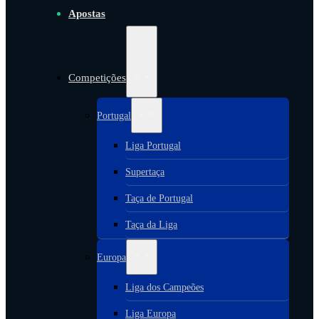
Apostas
Competições
Portugal
Liga Portugal
Supertaça
Taça de Portugal
Taça da Liga
Europa
Liga dos Campeões
Liga Europa