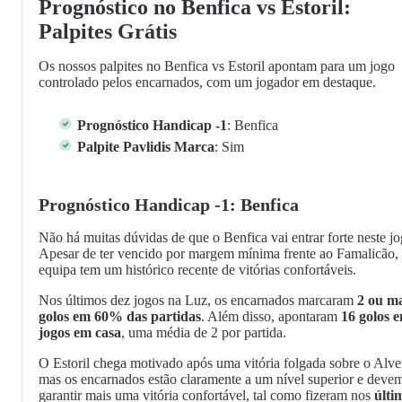
Prognóstico no Benfica vs Estoril:
Palpites Grátis
Os nossos palpites no Benfica vs Estoril apontam para um jogo
controlado pelos encarnados, com um jogador em destaque.
Prognóstico Handicap -1
: Benfica
Palpite Pavlidis Marca
: Sim
Prognóstico Handicap -1: Benfica
Não há muitas dúvidas de que o Benfica vai entrar forte neste jo
Apesar de ter vencido por margem mínima frente ao Famalicão,
equipa tem um histórico recente de vitórias confortáveis.
Nos últimos dez jogos na Luz, os encarnados marcaram
2 ou ma
golos em 60% das partidas
. Além disso, apontaram
16 golos 
jogos em casa
, uma média de 2 por partida.
O Estoril chega motivado após uma vitória folgada sobre o Alve
mas os encarnados estão claramente a um nível superior e deve
garantir mais uma vitória confortável, tal como fizeram nos
últi