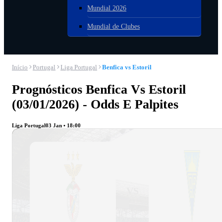
Mundial 2026
Mundial de Clubes
Início
Portugal
Liga Portugal
Benfica vs Estoril
Prognósticos Benfica Vs Estoril
(03/01/2026) - Odds E Palpites
Liga Portugal
03 Jan • 18:00
VS