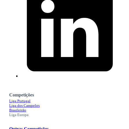
Competições
Liga Portugal
Liga dos Campeões
Brasileirão
Liga Europa
Outras Competições