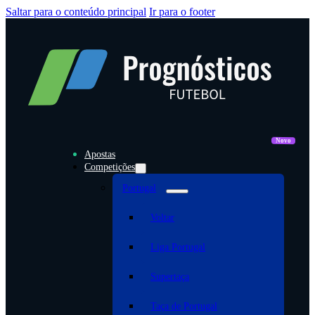
Saltar para o conteúdo principal
Ir para o footer
Apostas
Competições
Portugal
Voltar
Liga Portugal
Supertaça
Taça de Portugal