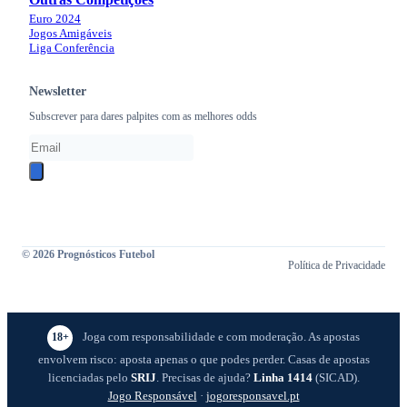
Euro 2024
Jogos Amigáveis
Liga Conferência
Newsletter
Subscrever para dares palpites com as melhores odds
© 2026 Prognósticos Futebol
Política de Privacidade
Joga com responsabilidade e com moderação. As apostas
18+
envolvem risco: aposta apenas o que podes perder. Casas de apostas
licenciadas pelo
SRIJ
. Precisas de ajuda?
Linha 1414
(SICAD).
Jogo Responsável
·
jogoresponsavel.pt